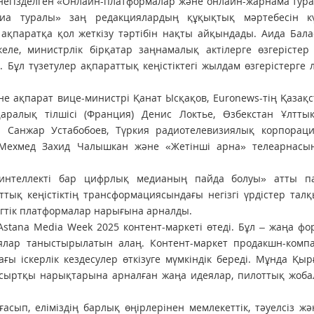
на негізделген «Онлайн-платформалар және онлайн-жарнама тур
иа туралы» заң редакциялардың құқықтық мәртебесін кү
е ақпаратқа қол жеткізу тәртібін нақты айқындады. Аида Бал
е, министрлік бірқатар заңнамалық актілерге өзгерістер е
і. Бұл түзетулер ақпараттық кеңістіктегі жылдам өзгерістерге
е ақпарат вице-министрі Қанат Ысқақов, Euronews-тің Қазақ
аралық тілшісі (Франция) Денис Локтье, Өзбекстан Ұлтты
 Санжар Устабобоев, Түркия радиотелевизиялық корпорац
ры Мехмед Захид Чалышкан және «Жетінші арна» телеарнасы
 интеллекті бар цифрлық медианың пайда болуы» атты па
ттық кеңістіктің трансформациясындағы негізгі үрдістер тал
ингтік платформалар нарығына арналды.
stana Media Week 2025 контент-маркеті өтеді. Бұл – жаңа фо
ялар таныстырылатын алаң. Контент-маркет продакшн-компа
 іскерлік кездесулер өткізуге мүмкіндік береді. Мұнда Қыр
 сыртқы нарықтарына арналған жаңа идеялар, пилоттық жоба
асып, еліміздің барлық өңірлерінен мемлекеттік, тәуелсіз ж