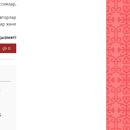
сиялар,
вторлар
тар және
қызметі
0
я
қ