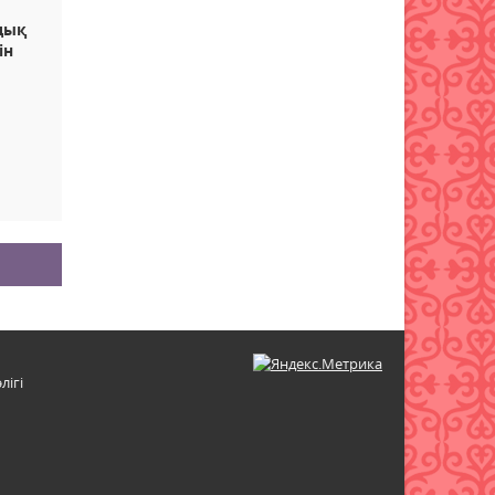
дық
ін
лігі