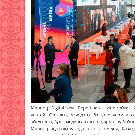
Министр Digital News Report зерттеуіне сәйкес
деңгейі Орталық Азиядағы басқа елдермен с
айтуынша, бұл – медиасаланы реформалау бойынш
Министр құттықтауында атап өткендей, Қазақ