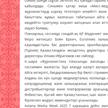
соның ішінде Digital Services Act қағидаттары
қабылдады. Сонымен қатар жаңа «Масс-мед
журналистерді қорғау тетіктерін кеңейтті жән
бағыттағы жұмыс жалғасын табатынын айта кел
көздейтін түзетулер әзірлеп жатқанын атап өтт
жауап болмақ.
Пленарлық сессияда сондай-ақ ҚР Мәдениет жән
бюро жетекшісі Боян Бркич, Euronews халық
қауымдастығы бас директорының орынбасары
(Түркия) Қазақстандағы өкілдігінің директо
директоры Илхам Ибрагимов сөз сөйледі.
Іс-шара «Журналистика тоғысында: жасанды
сессиямен жалғасты. Бұл алаңда қазіргі ақпара
Айта кетерлігі, бағдарламаның бір бөлігі стрим
Алдағы екі күн ішінде медиаорталық холлында A
копродукциялар және халықаралық коопераци
дистрибьюторлар және платформалар арасындағы
Өзбекстан, Қытай мен Қазақстанның ішкі және
бірлескен өндіріс мүмкіндіктері ұсынылады.
Astana Media Week 2025 7 қарашаға дейін жалғ