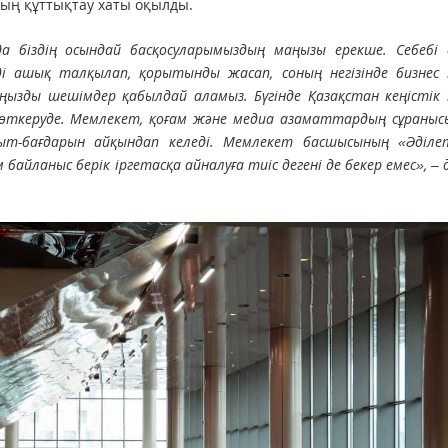
ың құттықтау хаты оқылды.
а біздің осындай басқосуларымыздың маңызы ерекше. Себебі 
ді ашық талқылап, қорытынды жасап, соның негізінде бизнес 
ызды шешімдер қабылдай аламыз. Бүгінде Қазақстан кеңістік 
 өткеруде. Мемлекет, қоғам және медиа азаматтардың сұраныс
ғыт-бағдарын айқындап келеді. Мемлекет басшысының «Әділе
 байланыс берік іргетасқа айналуға тиіс дегені де бекер емес», – 