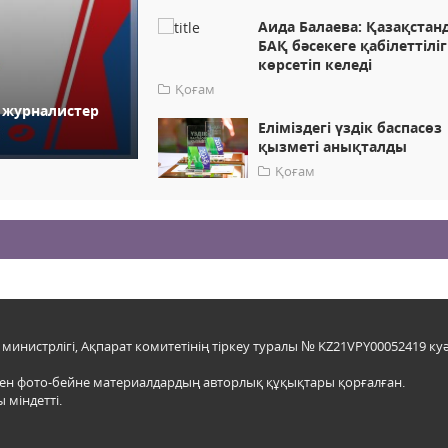
Аида Балаева: Қазақстан
БАҚ бәсекеге қабілеттіліг
көрсетіп келеді
Қоғам
с журналистер
Еліміздегі үздік баспасөз
қызметі анықталды
Қоғам
инистрлігі, Ақпарат комитетінің тіркеу туралы № KZ21VPY00052419 куә
мен фото-бейне материалдардың авторлық құқықтары қорғалған.
 міндетті.