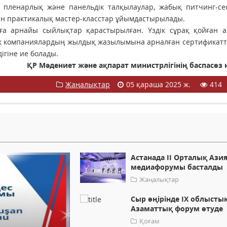
 пленарлық және панельдік талқылаулар, жабық питчинг-сес
тін практикалық мастер-класстар ұйымдастырылады.
ға арнайы сыйлықтар қарастырылған. Үздік сұрақ қойған а
тік компаниялардың жылдық жазылымына арналған сертификат
ігіне ие болады.
ҚР Мәдениет және ақпарат министрлігінің баспасөз 
Жаңалықтар
05 қараша 2025 ж.
414
Астанада II Орталық Ази
медиафорумы басталды
Жаңалықтар
Сыр өңірінде IX облысты
Азаматтық форум өтуде
Қоғам