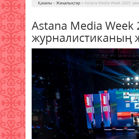
Қазалы
»
Жаңалықтар
» Astana Media Week 2025: з
Astana Media Week 
журналистиканың 