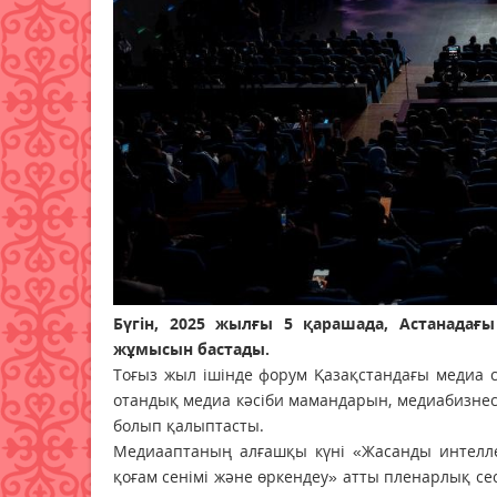
Бүгін, 2025 жылғы 5 қарашада, Астанадағ
жұмысын бастады.
Тоғыз жыл ішінде форум Қазақстандағы медиа 
отандық медиа кәсіби мамандарын, медиабизнес 
болып қалыптасты.
Медиааптаның алғашқы күні «Жасанды интелле
қоғам сенімі және өркендеу» атты пленарлық 