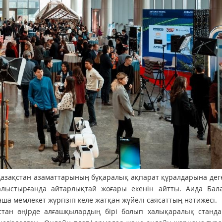
, Қазақстан азаматтарының бұқаралық ақпарат құралдарына дег
алыстырғанда айтарлықтай жоғары екенін айтты. Аида Бал
а мемлекет жүргізіп келе жатқан жүйелі саясаттың нәтижесі.
стан өңірде алғашқылардың бірі болып халықаралық стандар