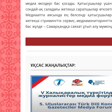
медиа өкілдері бас қосады. Қатысушылар үшін
сондай-ақ саладағы жетекші сарапшылар өткізе
Медиаапта аясында ең белсенді қатысушылар
жетекші стримингтік сервис, медиамониторинг
бас жүлде – Самарқандқа саяхат ұтып алу мүмкінд
ҰҚСАС ЖАҢАЛЫҚТАР: