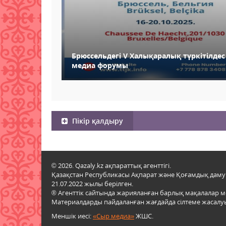
Брюссельдегі V Халықаралық түркітілде
медиа форумы
Пікір қалдыру
© 2026. Qazaly.kz ақпараттық агенттігі.
Қазақстан Республикасы Ақпарат және Қоғамдық даму м
21.07.2022 жылы берілген.
® Агенттік сайтында жарияланған барлық мақалалар 
Материалдарды пайдаланған жағдайда сілтеме жасалуы
Меншік иесі:
«Сыр медиа»
ЖШС.