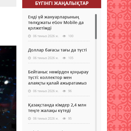
БҮГІНГI ЖАҢАЛЫҚТАР
Енді үй жануарларының
төлқұжаты eGov Mobile-да
қолжетімді
06 тамыз 2026 ж.
100
Доллар бағасы тағы да түсті
06 тамыз 2026 ж.
105
Бейтаныс нөмірден қоңырау
түсті: коллектор мен
алаяқты қалай ажыратамыз
06 тамыз 2026 ж.
96
Қазақстанда кімдер 2,4 млн
теңге жалақы күтеді
06 тамыз 2026 ж.
95