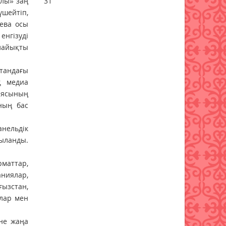
алы» заң
31
шейтіп,
Бұршақ, дауыл: Еліміздің 16
аева осы
өңірінде дауылды ескерту
нгізуді
жарияланды
 лайықты
06 тамыз 2026 ж.
88
стандағы
6 тамызға валюта бағамы
қ медиа
06 тамыз 2026 ж.
85
иясының
ның бас
Синоптиктер Қазақстанның
екі қаласында ауа сапасы
нельдік
нашарлауы мүмкін екенін
қыланды.
ескертті
06 тамыз 2026 ж.
85
рматтар,
ниялар,
Қазақстандықтар тамызда
ғызстан,
ең жарқын жұлдыз жаууын
лар мен
тамашалай алады
06 тамыз 2026 ж.
90
әне жаңа