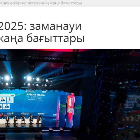
аманауи журналистиканың жаңа бағыттары
2025: заманауи
жаңа бағыттары