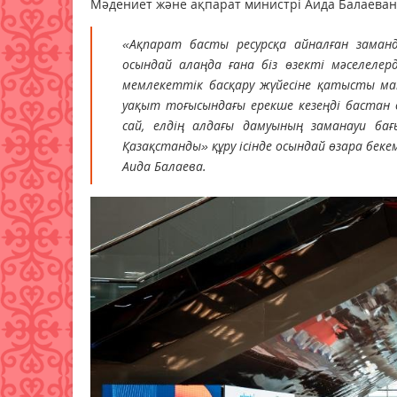
Мәдениет және ақпарат министрі Аида Балаеван
«Ақпарат басты ресурсқа айналған заманд
осындай алаңда ғана біз өзекті мәселелер
мемлекеттік басқару жүйесіне қатысты маң
уақыт тоғысындағы ерекше кезеңді бастан
сай, елдің алдағы дамуының заманауи ба
Қазақстанды» құру ісінде осындай өзара бекем
Аида Балаева.