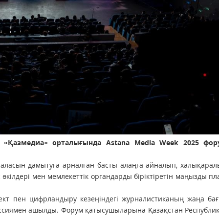
ы «Қазмедиа» орталығында Astana Media Week 2025 фо
саласын дамытуға арналған басты алаңға айналып, халықара
өкілдері мен мемлекеттік органдарды біріктіретін маңызды п
кт пен цифрландыру кезеңіндегі журналистиканың жаңа бағ
сессиямен ашылды. Форум қатысушыларына Қазақстан Республ