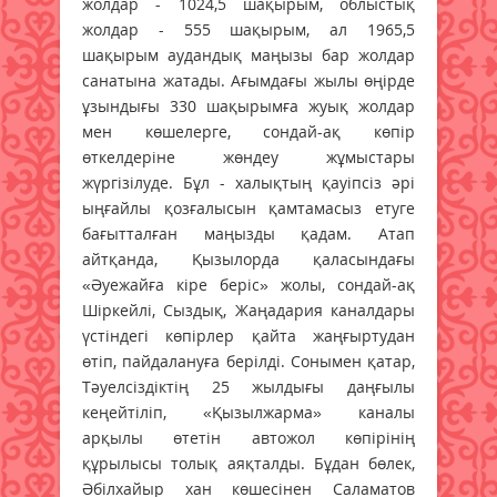
жолдар - 1024,5 шақырым, облыстық
жолдар - 555 шақырым, ал 1965,5
шақырым аудандық маңызы бар жолдар
санатына жатады. Ағымдағы жылы өңірде
ұзындығы 330 шақырымға жуық жолдар
мен көшелерге, сондай-ақ көпір
өткелдеріне жөндеу жұмыстары
жүргізілуде. Бұл - халықтың қауіпсіз әрі
ыңғайлы қозғалысын қамтамасыз етуге
бағытталған маңызды қадам. Атап
айтқанда, Қызылорда қаласындағы
«Әуежайға кіре беріс» жолы, сондай-ақ
Шіркейлі, Сыздық, Жаңадария каналдары
үстіндегі көпірлер қайта жаңғыртудан
өтіп, пайдалануға берілді. Сонымен қатар,
Тәуелсіздіктің 25 жылдығы даңғылы
кеңейтіліп, «Қызылжарма» каналы
арқылы өтетін автожол көпірінің
құрылысы толық аяқталды. Бұдан бөлек,
Әбілхайыр хан көшесінен Саламатов