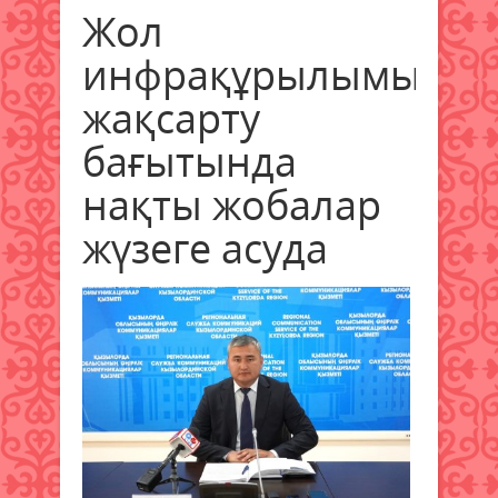
Жол
инфрақұрылымын
жақсарту
бағытында
нақты жобалар
жүзеге асуда