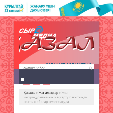
QAZALY.KZ АҚПАРАТТЫҚ
АГЕНТТІГІ
Қазалы
»
Жаңалықтар
» Жол
инфрақұрылымын жақсарту бағытында
нақты жобалар жүзеге асуда