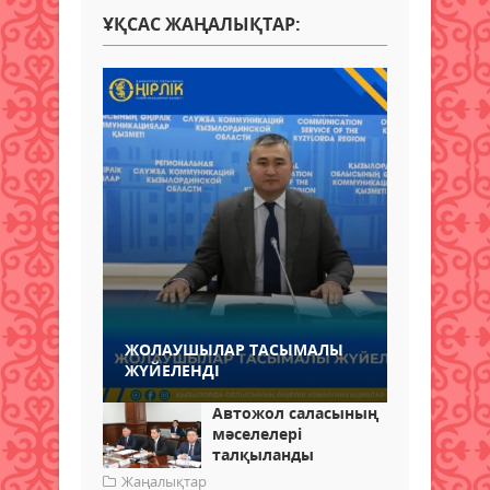
ҰҚСАС ЖАҢАЛЫҚТАР:
ЖОЛАУШЫЛАР ТАСЫМАЛЫ
ЖҮЙЕЛЕНДІ
Автожол саласының
мәселелері
талқыланды
Жаңалықтар