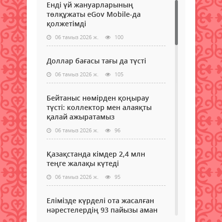
Енді үй жануарларының
төлқұжаты eGov Mobile-да
қолжетімді
06 тамыз 2026 ж.
100
Доллар бағасы тағы да түсті
06 тамыз 2026 ж.
105
Бейтаныс нөмірден қоңырау
түсті: коллектор мен алаяқты
қалай ажыратамыз
06 тамыз 2026 ж.
96
Қазақстанда кімдер 2,4 млн
теңге жалақы күтеді
06 тамыз 2026 ж.
95
Елімізде күрделі ота жасалған
нәрестелердің 93 пайызы аман
қалып жатыр – ДСМ