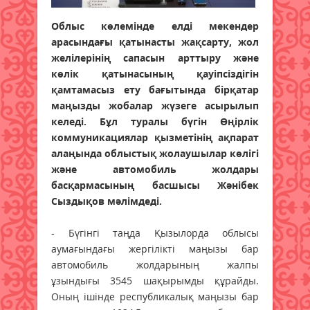
Облыс көлемінде елді мекендер
арасындағы қатынасты жақсарту, жол
желілерінің сапасын арттыру және
көлік қатынасының қауіпсіздігін
қамтамасыз ету бағытында бірқатар
маңызды жобалар жүзеге асырылып
келеді. Бұл туралы бүгін Өңірлік
коммуникациялар қызметінің ақпарат
алаңында облыстық жолаушылар көлігі
және автомобиль жолдары
басқармасының басшысы Жәнібек
Сыздықов мәлімдеді.
- Бүгінгі таңда Қызылорда облысы
аумағындағы жергілікті маңызы бар
автомобиль жолдарының жалпы
ұзындығы 3545 шақырымды құрайды.
Оның ішінде республикалық маңызы бар