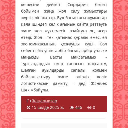
көшесіне дейінгі Сырдария бөгеті
бойымен жаңа жол салу жұмыстары
жүргізіліп жатыр. Бұл бағыттағы жұмыстар
қала ішіндегі көлік ағынын қайта реттеуге
және жол жүктемесін азайтуға оң әсер
етеді. Жол - тек қатынас құралы емес, ел
экономикасының қозғаушы күші. Сол
себепті біз үшін әрбір бағыт, әрбір учаске
маңызды. Басты мақсатымыз -
тұрғындардың өмір сапасын жақсарту,
шалғай ауылдарды сапалы жолмен
байланыстыру және өңірлік көлік
логистикасын дамыту, - деді Жәнібек
Шәкімбайұлы.
Жаңалықтар
15 шілде 2025 ж.
446
0