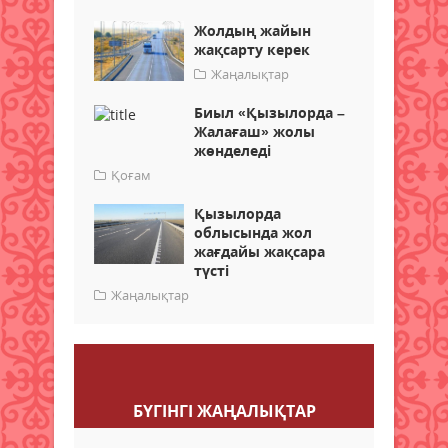
Жолдың жайын
жақсарту керек
Жаңалықтар
Биыл «Қызылорда –
Жалағаш» жолы
жөнделеді
Қоғам
Қызылорда
облысында жол
жағдайы жақсара
түсті
Жаңалықтар
Пікір қалдыру
БҮГІНГI ЖАҢАЛЫҚТАР