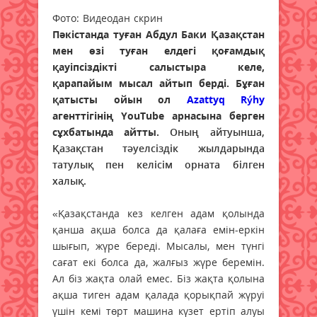
Фото: Видеодан скрин
Пәкістанда туған Абдул Баки Қазақстан
мен өзі туған елдегі қоғамдық
қауіпсіздікті салыстыра келе,
қарапайым мысал айтып берді. Бұған
қатысты ойын ол
Azattyq Rýhy
агенттігінің YouTube арнасына берген
сұхбатында айтты.
Оның айтуынша,
Қазақстан тәуелсіздік жылдарында
татулық пен келісім орната білген
халық.
«Қазақстанда кез келген адам қолында
қанша ақша болса да қалаға емін-еркін
шығып, жүре береді. Мысалы, мен түнгі
сағат екі болса да, жалғыз жүре беремін.
Ал біз жақта олай емес. Біз жақта қолына
ақша тиген адам қалада қорықпай жүруі
үшін кемі төрт машина күзет ертіп алуы