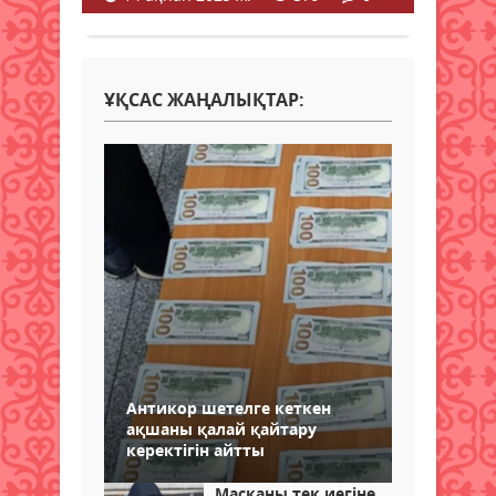
ҰҚСАС ЖАҢАЛЫҚТАР:
Антикор шетелге кеткен
ақшаны қалай қайтару
керектігін айтты
Масканы тек иегіне