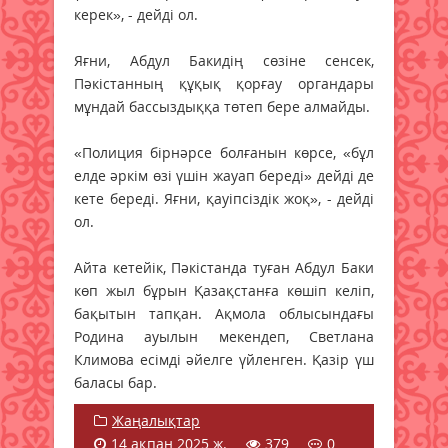
керек», - дейді ол.
Яғни, Абдул Бакидің сөзіне сенсек,
Пәкістанның құқық қорғау органдары
мұндай бассыздыққа төтеп бере алмайды.
«Полиция бірнәрсе болғанын көрсе, «бұл
елде әркім өзі үшін жауап береді» дейді де
кете береді. Яғни, қауіпсіздік жоқ», - дейді
ол.
Айта кетейік, Пәкістанда туған Абдул Баки
көп жыл бұрын Қазақстанға көшіп келіп,
бақытын тапқан. Ақмола облысындағы
Родина ауылын мекендеп, Светлана
Климова есімді әйелге үйленген. Қазір үш
баласы бар.
Жаңалықтар
14 ақпан 2025 ж.
379
0