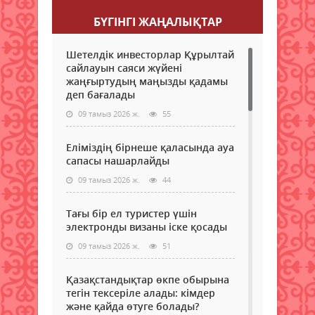
БҮГІНГI ЖАҢАЛЫҚТАР
Шетелдік инвесторлар Құрылтай
сайлауын саяси жүйені
жаңғыртудың маңызды қадамы
деп бағалады
09 тамыз 2026 ж.
55
Еліміздің бірнеше қаласында ауа
сапасы нашарлайды
09 тамыз 2026 ж.
44
Тағы бір ел туристер үшін
электронды визаны іске қосады
09 тамыз 2026 ж.
51
Қазақстандықтар өкпе обырына
тегін тексеріле алады: кімдер
және қайда өтуге болады?