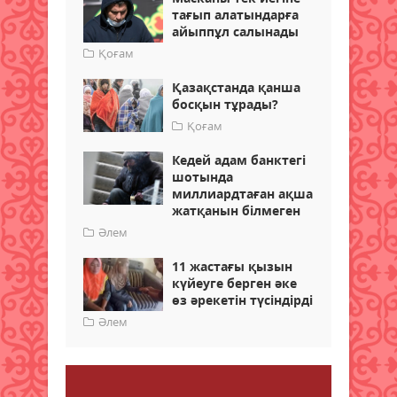
тағып алатындарға
айыппұл салынады
Қоғам
Қазақстанда қанша
босқын тұрады?
Қоғам
Кедей адам банктегі
шотында
миллиардтаған ақша
жатқанын білмеген
Әлем
11 жастағы қызын
күйеуге берген әке
өз әрекетін түсіндірді
Әлем
Пікір қалдыру