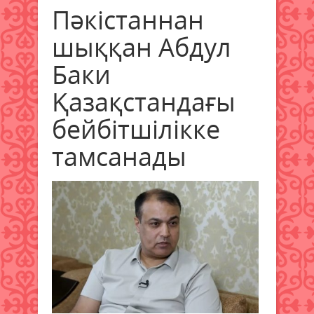
Пәкістаннан
шыққан Абдул
Баки
Қазақстандағы
бейбітшілікке
тамсанады