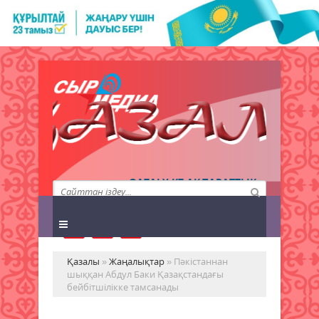
QAZALY.KZ АҚПАРАТТЫҚ
АГЕНТТІГІ
Қазалы
»
Жаңалықтар
» Пәкістаннан
шыққан Абдул Баки Қазақстандағы
бейбітшілікке тамсанады