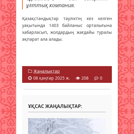
ұлттық компания.
Қазақстандықтар тәуліктің кез келген
уақытында 1403 байланыс орталығына
хабарласып, жолдардың жағдайы туралы
ақпарат ала алады.
Жаңалықтар
08 қаңтар 2025 ж.
208
0
ҰҚСАС ЖАҢАЛЫҚТАР: