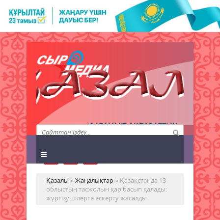
QAZALY.KZ АҚПАРАТТЫҚ
АГЕНТТІГІ
Қазалы
»
Жаңалықтар
» Қазақстанда 13
облыстың тасжолын қар басып қалады:
жүргізушілерге ескерту жасалды