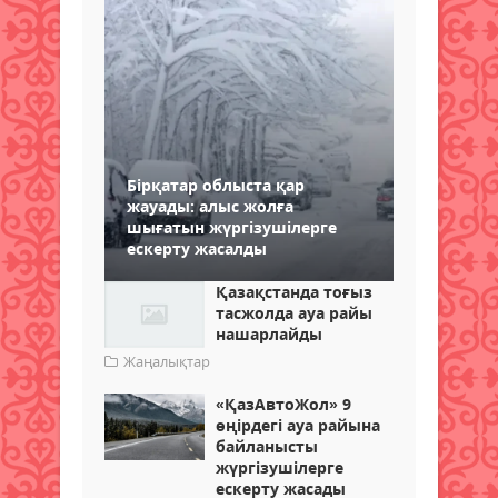
Бірқатар облыста қар
жауады: алыс жолға
шығатын жүргізушілерге
ескерту жасалды
Қазақстанда тоғыз
тасжолда ауа райы
нашарлайды
Жаңалықтар
«ҚазАвтоЖол» 9
өңірдегі ауа райына
байланысты
жүргізушілерге
ескерту жасады