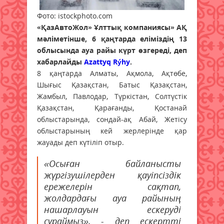
Фото: istockphoto.com
«ҚазАвтоЖол» Ұлттық компаниясы» АҚ
мәліметінше, 6 қаңтарда еліміздің 13
облысында ауа райы күрт өзгереді, деп
хабарлайды
Azattyq Rýhy
.
8 қаңтарда Алматы, Ақмола, Ақтөбе,
Шығыс Қазақстан, Батыс Қазақстан,
Жамбыл, Павлодар, Түркістан, Солтүстік
Қазақстан, Қарағанды, Қостанай
облыстарында, сондай-ақ Абай, Жетісу
облыстарының кей жерлерінде қар
жауады деп күтіліп отыр.
«Осыған байланысты
жүргізушілерден қауіпсіздік
ережелерін сақтап,
жолдардағы ауа райының
нашарлауын ескеруді
сұраймыз», - деп ескертті