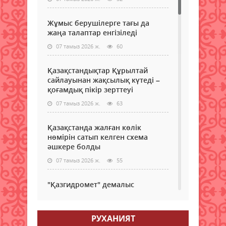
Жұмыс берушілерге тағы да
жаңа талаптар енгізіледі
07 тамыз 2026 ж.
60
Қазақстандықтар Құрылтай
сайлауынан жақсылық күтеді –
қоғамдық пікір зерттеуі
07 тамыз 2026 ж.
63
Қазақстанда жалған көлік
нөмірін сатып келген схема
әшкере болды
07 тамыз 2026 ж.
55
"Қазгидромет" демалыс
күндеріне арналған ауа райы
болжамын жариялады
РУХАНИЯТ
07 тамыз 2026 ж.
56