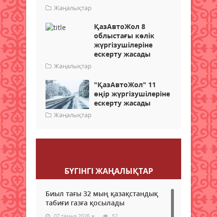
Жаңалықтар
ҚазАвтоЖол 8
облыстағы көлік
жүргізушілеріне
ескерту жасады
Жаңалықтар
"ҚазАвтоЖол" 11
өңір жүргізушілеріне
ескерту жасады
Жаңалықтар
Пікір қалдыру
БҮГІНГI ЖАҢАЛЫҚТАР
Биыл тағы 32 мың қазақстандық
табиғи газға қосылады
07 тамыз 2026 ж.
52