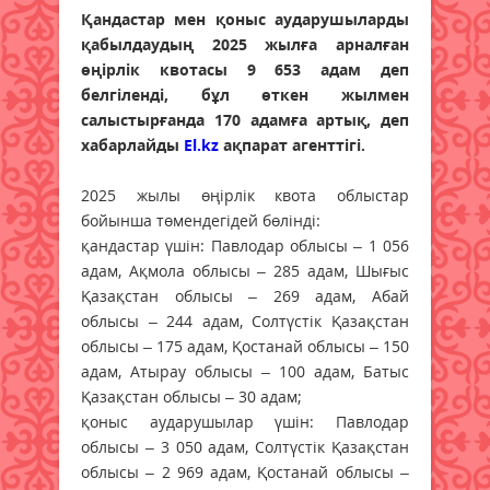
Қандастар мен қоныс аударушыларды
қабылдаудың 2025 жылға арналған
өңірлік квотасы 9 653 адам деп
белгіленді, бұл өткен жылмен
салыстырғанда 170 адамға артық, деп
хабарлайды
El.kz
ақпарат агенттігі.
2025 жылы өңірлік квота облыстар
бойынша төмендегідей бөлінді:
қандастар үшін: Павлодар облысы – 1 056
адам, Ақмола облысы – 285 адам, Шығыс
Қазақстан облысы – 269 адам, Абай
облысы – 244 адам, Солтүстік Қазақстан
облысы – 175 адам, Қостанай облысы – 150
адам, Атырау облысы – 100 адам, Батыс
Қазақстан облысы – 30 адам;
қоныс аударушылар үшін: Павлодар
облысы – 3 050 адам, Солтүстік Қазақстан
облысы – 2 969 адам, Қостанай облысы –