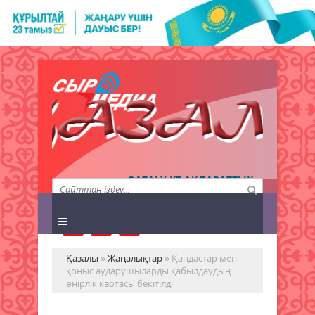
QAZALY.KZ АҚПАРАТТЫҚ
АГЕНТТІГІ
Қазалы
»
Жаңалықтар
» Қандастар мен
қоныс аударушыларды қабылдаудың
өңірлік квотасы бекітілді