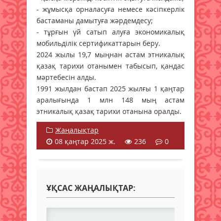
- жұмысқа орналасуға немесе кәсіпкерлік
бастаманы дамытуға жәрдемдесу;
- тұрғын үй сатып алуға экономикалық
мобильділік сертификаттарын беру.
2024 жылы 19,7 мыңнан астам этникалық
қазақ тарихи отанымен табысып, қандас
мәртебесін алды.
1991 жылдан бастап 2025 жылғы 1 қаңтар
аралығында 1 млн 148 мың астам
этникалық қазақ тарихи отанына оралды.
Жаңалықтар
08 қаңтар 2025 ж.
236
0
ҰҚСАС ЖАҢАЛЫҚТАР: