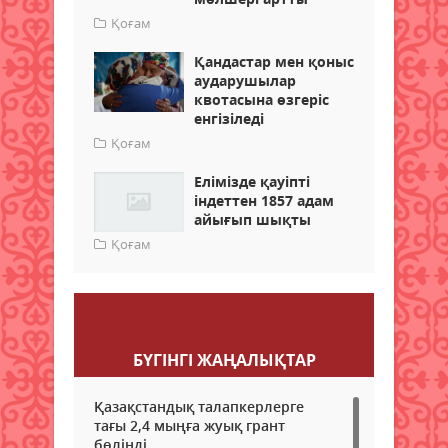
Қоғам
Қандастар мен қоныс
аударушылар
квотасына өзгеріс
енгізіледі
Қоғам
Елімізде қауіпті
індеттен 1857 адам
айығып шықты
Қоғам
Пікір қалдыру
БҮГІНГI ЖАҢАЛЫҚТАР
Қазақстандық талапкерлерге
тағы 2,4 мыңға жуық грант
бөлінді