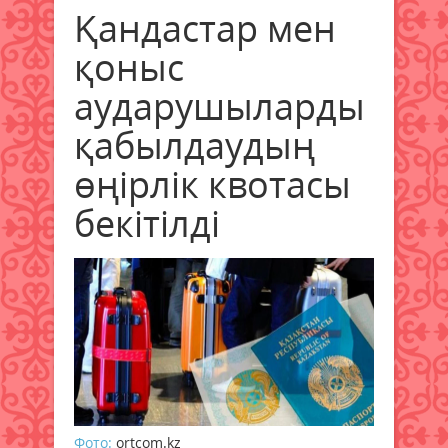
Қандастар мен
қоныс
аударушыларды
қабылдаудың
өңірлік квотасы
бекітілді
Фото:
ortcom.kz