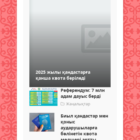
2025 жылы қандастарға
қанша квота беріледі
Референдум: 7 млн
адам дауыс берді
Жаңалықтар
Биыл қандастар мен
қоныс
аударушыларға
бөлінетін квота
мөлшері артты