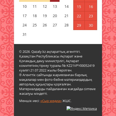
10
05 тамыз 2026 ж.
11
12
13
150
14
15
16
17
18
19
20
21
22
23
Қазгидромет тамызда кей
өңірлерде құрғақшылық қаупі
24
25
26
27
28
29
30
жоғары екенін болжады
31
05 тамыз 2026 ж.
126
Қазақстанның үш қаласында
© 2026. Qazaly.kz ақпараттық агенттігі.
жүргізушісіз көліктер сынақтан
Қазақстан Республикасы Ақпарат және
өткізіледі
Қоғамдық даму министрлігі, Ақпарат
05 тамыз 2026 ж.
127
комитетінің тіркеу туралы № KZ21VPY00052419
куәлігі 21.07.2022 жылы берілген.
® Агенттік сайтында жарияланған барлық
Жел күшейіп, найзағай ойнайды:
мақалалар мен фото-бейне материалдардың
Синоптиктер алдағы күндері ауа
авторлық құқықтары қорғалған.
райы құбылатынын болжады
Материалдарды пайдаланған жағдайда сілтеме
жасалуы міндетті.
05 тамыз 2026 ж.
111
Меншік иесі:
«Сыр медиа»
ЖШС.
Аудан әкімі белгілі теолог
Нұрлан Байжігітұлымен кездесті