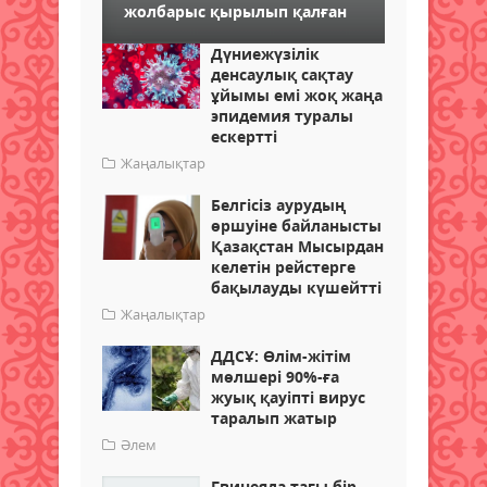
жолбарыс қырылып қалған
Дүниежүзілік
денсаулық сақтау
ұйымы емі жоқ жаңа
эпидемия туралы
ескертті
Жаңалықтар
Белгісіз аурудың
өршуіне байланысты
Қазақстан Мысырдан
келетін рейстерге
бақылауды күшейтті
Жаңалықтар
ДДСҰ: Өлім-жітім
мөлшері 90%-ға
жуық қауіпті вирус
таралып жатыр
Әлем
Гвинеяда тағы бір