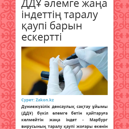
ДДҰ әлемге жаңа
індеттің таралу
қаупі барын
ескертті
Сурет: Zakon.kz
Дүниежүзілік денсаулық сақтау ұйымы
(ДДҰ) бүкіл әлемге бетін қайтаруға
келмейтін жаңа індет - Марбург
вирусының таралу қаупі жоғары екенін