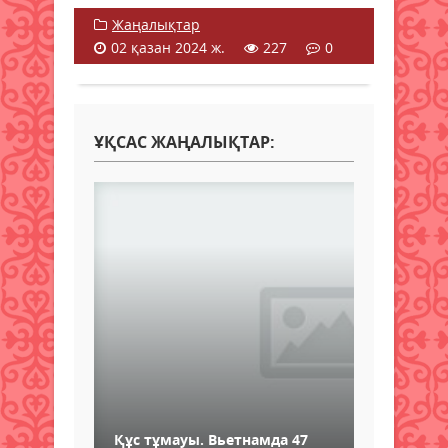
Жаңалықтар
02 қазан 2024 ж.
227
0
ҰҚСАС ЖАҢАЛЫҚТАР:
Құс тұмауы. Вьетнамда 47