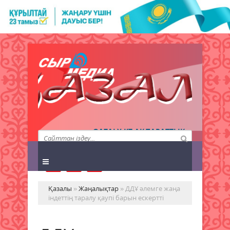
QAZALY.KZ АҚПАРАТТЫҚ
АГЕНТТІГІ
Қазалы
»
Жаңалықтар
» ДДҰ әлемге жаңа
індеттің таралу қаупі барын ескертті