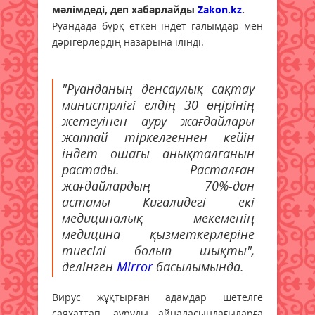
мәлімдеді, деп хабарлайды
Zakon.kz
.
Руандада бұрқ еткен індет ғалымдар мен
дәрігерлердің назарына ілінді.
"Руанданың денсаулық сақтау
министрлігі елдің 30 өңірінің
жетеуінен ауру жағдайлары
жаппай тіркелгеннен кейін
індет ошағы анықталғанын
растады. Расталған
жағдайлардың 70%-дан
астамы Кигалидегі екі
медициналық мекеменің
медицина қызметкерлеріне
тиесілі болып шықты",
делінген
Mirror
басылымында.
Вирус жұқтырған адамдар шетелге
саяхаттап, ауруды айналасындағыларға