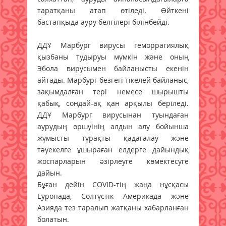
таратқаны атап өтіледі. Өйткені
бастапқыда ауру белгілері білінбейді.
ДДҰ Марбург вирусы геморрагиялық
қызбаны тудыруы мүмкін және оның
Эбола вирусымен байланысты екенін
айтады. Марбург безгегі тікелей байланыс,
зақымдалған тері немесе шырышты
қабық, сондай-ақ қан арқылы беріледі.
ДДҰ Марбург вирусынан туындаған
аурудың өршуінің алдын алу бойынша
жұмысты тұрақты қадағалау және
тәуекелге ұшыраған елдерге дайындық
жоспарларын әзірлеуге көмектесуге
дайын.
Бұған дейін COVID-тің жаңа нұсқасы
Еуропада, Солтүстік Америкада және
Азияда тез таралып жатқаны хабарланған
болатын.