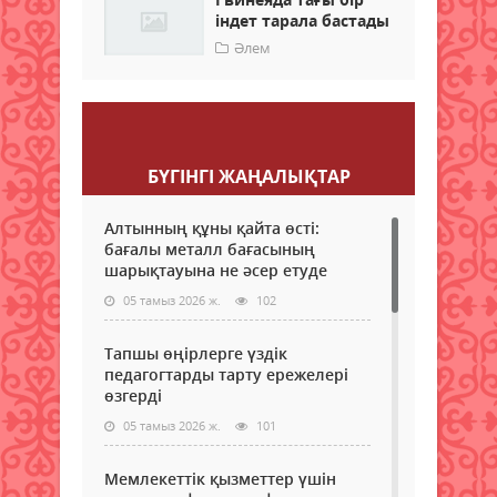
індет тарала бастады
Әлем
Пікір қалдыру
БҮГІНГI ЖАҢАЛЫҚТАР
Алтынның құны қайта өсті:
бағалы металл бағасының
шарықтауына не әсер етуде
05 тамыз 2026 ж.
102
Тапшы өңірлерге үздік
педагогтарды тарту ережелері
өзгерді
05 тамыз 2026 ж.
101
Мемлекеттік қызметтер үшін