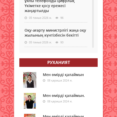
ұялы телефонды цифрлық
Үкіметке қосу ережесі
жаңартылды
05 тамыз 2026 ж.
96
Оқу-ағарту министрлігі жаңа оқу
жылының күнтізбесін бекітті
05 тамыз 2026 ж.
93
МӘМС қаражатын бақылау
күшейеді: төлемдерге цифрлық
РУХАНИЯТ
қадағалау жүйесі енгізілмек
05 тамыз 2026 ж.
97
Мен өмірді қалаймын
08 қараша 2024 ж.
Донор мен реципиенттің
сәйкестігін бағалайтын AI қалай
жұмыс істейді
Мен өмірді қалаймын.
05 тамыз 2026 ж.
08 қараша 2024 ж.
96
Қазақстанда 200-ден астам
Мен өмірді қалаймын