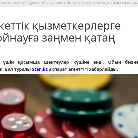
қызметкерлерге құмар ойындарды ойнауға заңмен қатаң тыйым салынд
кеттік қызметкерлерге
йнауға заңмен қатаң
р үшін қосымша шектеулер күшіне енді. Ойын бизне
і. Бұл туралы
Stan.kz
ақпарат агенттігі хабарлайды.