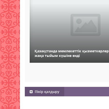
Қазақстанда мемлекеттік қызметкерлер
жаңа тыйым күшіне енді
Пікір қалдыру