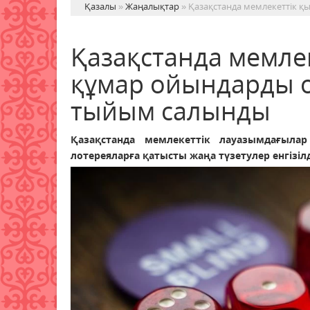
Қазалы
»
Жаңалықтар
» Қазақстанда мемлекеттік 
Қазақстанда мемле
құмар ойындарды о
тыйым салынды
Қазақстанда мемлекеттік лауазымдағыла
лотереяларға қатысты жаңа түзетулер енгізілд