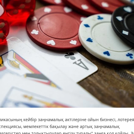
икасының кейбір заңнамалық актілеріне ойын бизнесі, лотере
инспекциясы, мемлекеттік бақылау және артық заңнамалық
згерістер мен толықтырулар енгізу туралы" заңға қол қойды. З