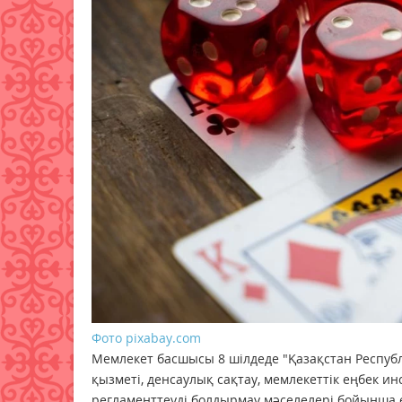
Фото pixabay.com
Мемлекет басшысы 8 шілдеде "Қазақстан Республ
қызметі, денсаулық сақтау, мемлекеттік еңбек 
регламенттеуді болдырмау мәселелері бойынша ө