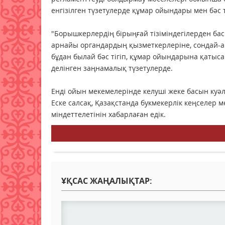
енгізілген түзетулерде құмар ойындары мен бәс 
"Борышкерлердің бірыңғай тізіміндегілерден бас
арнайы органдардың қызметкерлеріне, сондай-
бұдан былай бәс тігіп, құмар ойындарына қатыс
делінген заңнамалық түзетулерде.
Енді ойын мекемелерінде келуші жеке басын ку
Еске салсақ, Қазақстанда букмекерлік кеңселер 
міндеттелетінін хабарлаған едік.
ҰҚСАС ЖАҢАЛЫҚТАР: