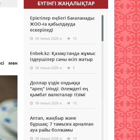
ы
БҮГІНГI ЖАҢАЛЫҚТАР
Еріктілер еңбегі бағаланады:
ЖОО-ға қабылдауда
ескеріледі
06 тамыз 2026 ж.
10
Enbek.kz: Қазақстанда жұмыс
іздеушілер саны өсіп жатыр
сі мен
06 тамыз 2026 ж.
5
Доллар үздік ондыққа
"әрең" ілінді: Әлемдегі ең
қымбат валюталар тізімі
06 тамыз 2026 ж.
10
Аптап, жаңбыр және
бұршақ: 7 тамызға арналған
ауа райы болжамы
06 тамыз 2026 ж.
14