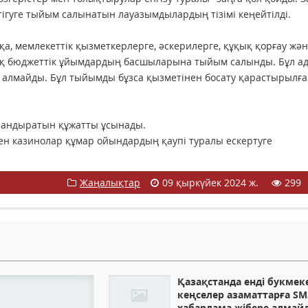
тігуге тыйым салынатын лауазымдылардың тізімі кеңейтілді.
қа, мемлекеттік қызметкерлерге, әскерилерге, құқық қорғау жә
ақ бюджеттік ұйымдардың басшыларына тыйым салынды. Бұл а
а алмайды. Бұл тыйымды бұзса қызметінен босату қарастырылған
әландыратын құжатты ұсынады.
мен казинолар құмар ойындардың қаупі туралы ескертуге
Жаңалықтар
09 қыркүйек 2024 ж.
299
Қазақстанда енді букмек
кеңселер азаматтарға SM
хабарлама жібере алмай