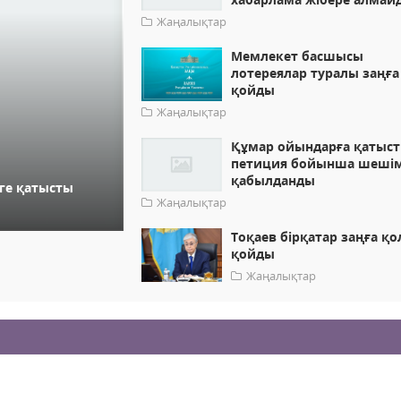
Жаңалықтар
Мемлекет басшысы
лотереялар туралы заңға
қойды
Жаңалықтар
Құмар ойындарға қатыс
петиция бойынша шеші
қабылданды
ге қатысты
Жаңалықтар
Тоқаев бірқатар заңға қо
қойды
Жаңалықтар