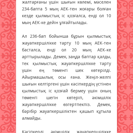
жалтарғаны үшін шығын көлемі, мәселен
234-бапта 5 мың АЕК-тен жоғары болған
кезде қылмыстық іс қозғалса, енді ол 10
мың АЕК-ке дейін ұлғайтылады.
Ал 236-бап бойынша бұрын қылмыстық
жауапкершілікке тарту 10 мың АЕК-тен
басталса, енді ол 20 мың АЕК-ке
арттырылады. Демек, заңда баптар қалды,
тек қылмыстық жауапкершілікке тарту
үшін ең төменгі шек көтерілді.
Айырмашылық осы ғана. Жеңіл-желпі
шығын келтіргені үшін кәсіпкердің үстінен
қылмыстық іс қозғай бермеу үшін оның
төменгі шегін көтеріп, әкімшілік
жауапкершілікке өзгертпекпіз. Демек,
бәрібір жауапкершіліктен қашып құтыла
алмайды.
Кәсіпкерді әкімшілік жауапкершілікке