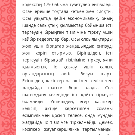
кодекстің 179-бабына түзетулер енгізіледі.
Оған ерекше тоқтала кеткен жөн сияқты.
Осы уақытқа дейін экономикалық, оның
ішінде салықтық қылмыстар бойынша істі
тергеудің бірыңғай тізіліміне тіркеу үшін
кейбір кедергілер бар. Осы олқылықтарды
жою үшін бірқатар жаңашылдық енгізуді
жөн көріп отырмыз. Біріншіден, істі
тергеудің бірыңғай тізіліміне тіркеу, яғни
қылмыстық іс қозғау үшін салық
органдарының актісі болуы шарт.
Екіншіден, кәсіпкер ол актімен келіспеген
жағдайда шағым бере алады. Сол
шағымдану кезеңінде істі қайта тіркеуге
болмайды. Үшіншіден, егер кәсіпкер
келісіп, актіде көрсетілген соманы
өсімпұлымен қосып төлесе, онда мұндай
жағдайда іс тізілімге тіркелмейді. Демек,
кәсіпкер жауапкершілікке тартылмайды.