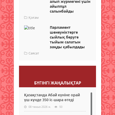
алып жүрмегені үшін
айыппұл
салынбайды
Қоғам
Парламент
шенеуніктерге
сыйлық беруге
тыйым салатын
заңды қабылдады
Саясат
Пікір қалдыру
БҮГІНГI ЖАҢАЛЫҚТАР
Қазақстанда Абай күніне орай
үш күнде 350 іс-шара өтеді
08 тамыз 2026 ж.
50