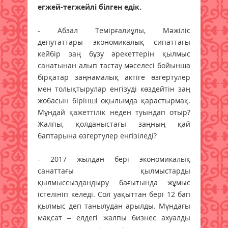
егжей-тегжейлі білген едік.
- Абзал Темірғалиұлы, Мәжіліс
депутаттары экономикалық сипаттағы
кейбір заң бұзу әрекеттерін қылмыс
санатынан алып тастау мәселесі бойынша
бірқатар заңнамалық актіге өзгертулер
мен толықтырулар енгізуді көздейтін заң
жобасын бірінші оқылымда қарастырмақ.
Мұндай қажеттілік неден туындап отыр?
Жалпы, қолданыстағы заңның қай
баптарына өзгертулер енгізіледі?
- 2017 жылдан бері экономикалық
санаттағы қылмыстарды
қылмыссыздандыру бағытында жұмыс
істелініп келеді. Сол уақыттан бері 12 бап
қылмыс деп танылудан арылды. Мұндағы
мақсат – елдегі жалпы бизнес ахуалды