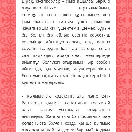
Бірақ, кәсіпкерлер «ісіміз ашылса, бәрібір
жауапкершілікке тартылмаймыз,
өсімпұлын қоса төлеп құтыламыз» деп
тым босаңсып кетпеуі үшін әкімшілік
жауапкершілікті күшейтеміз. Демек, бұрын
біз белгілі бір айлық есептік көрсеткіш
көлемінде айыппұл салсақ, енді қанша
соманы төлеуден бас тартса, онда соған
сай пайыздық арақатынас мөлшерінде
айыппұл белгілеп отырамыз. Бір сөзбен
айтқанда, қылмыстық жауапкершіліктен
босатумен қатар әкімшілік жауапкершілікті
күшейтіп жатырмыз.
- Қылмыстық кодекстің 219 және 241-
баптарын қылмыс санатынан толықтай
алып тастау ұсынылып отырғанын
айттыңыз. Жалпы осы бап бойынша заң
қолданыста болған кезде қанша қылмыс
жасалғаны жайлы дерек бар ма? Алдағы