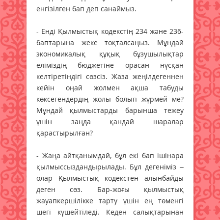
енгізілген бап деп санаймыз.
- Енді Қылмыстық кодекстің 234 және 236-
баптарына жеке тоқталсаңыз. Мұндай
экономикалық құқық бұзушылықтар
еліміздің бюджетіне орасан нұсқан
келтіретіндігі сөзсіз. Жаза жеңілдегеннен
кейін оңай жолмен ақша табуды
көксегендердің жолы болып жүрмей ме?
Мұндай қылмыстарды барынша тежеу
үшін заңда қандай шаралар
қарастырылған?
- Жаңа айтқанымдай, бұл екі бап ішінара
қылмыссыздандырылады. Бұл дегеніміз –
олар Қылмыстық кодекстен алынбайды
деген сөз. Бар-жоғы қылмыстық
жауапкершілікке тарту үшін ең төменгі
шегі күшейтіледі. Кеден салықтарынан