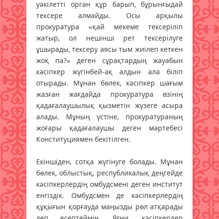
уәкілетті орган құр барып, бұрынғыдай
тексере алмайды. Осы арқылы
прокуратура «қай мекеме тексеріліп
жатыр, ол нешінші рет тексерілуге
ұшырады, тексеру аясы тым жиілеп кеткен
жоқ па?» деген сұрақтардың жауабын
кәсіпкер жүгінбей-ақ алдын ала біліп
отырады. Мұнан бөлек, кәсіпкер шағым
жазған жағдайда прокуратура өзінің
қадағалаушылық қызметін жүзеге асыра
алады. Мұның үстіне, прокуратураның
жоғары қадағалаушы деген мәртебесі
Конституциямен бекітілген.
Екіншіден, сотқа жүгінуге болады. Мұнан
бөлек, облыстық, республикалық деңгейде
кәсіпкерлердің омбудсмені деген институт
енгіздік. Омбудсмен де кәсіпкерлердің
құқығын қорғауда маңызды рөл атқарады
деп есептеймін. Яғни, кәсіпкерлер