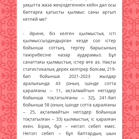
уақытта жаза жеңілдегеннен кейін дәл осы
баптарға қатысты қылмыс саны артып
кетпей ме?
- Әрине, біз келген қылмыстық істі
қылмыссыздандырған кезде сол істер
бойынша соттың, тергеу барысының
тәжірибесіне назар аударамыз. Бұл
санаттағы қылмыстық істер өте аз. Нақты
статистикалық дерек келтірер болсам, 219-
бап бойынша 2021-2023 жылдар
аралығында 43 (оның ішінде сотта
қаралғаны – 11, ақталмайтын негіздер
бойынша тоқтатылғаны – 32), 241-бап
бойынша 58 (оның ішінде сотта қаралғаны
– 25, ақталмайтын негіздер бойынша
тоқтатылған – 33) қылмыстық іс қаралған
екен. Бірақ, бұл – негізгі себеп емес.
Негізгі себеп – бұл баптардың шын