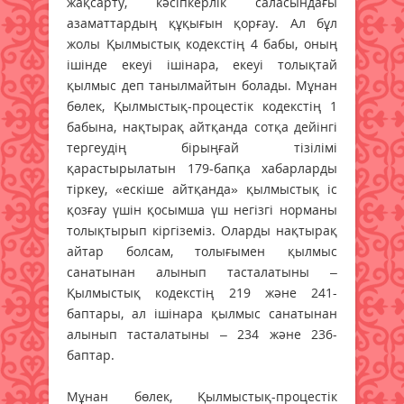
жақсарту, кәсіпкерлік саласындағы
азаматтардың құқығын қорғау. Ал бұл
жолы Қылмыстық кодекстің 4 бабы, оның
ішінде екеуі ішінара, екеуі толықтай
қылмыс деп танылмайтын болады. Мұнан
бөлек, Қылмыстық-процестік кодекстің 1
бабына, нақтырақ айтқанда сотқа дейінгі
тергеудің бірыңғай тізілімі
қарастырылатын 179-бапқа хабарларды
тіркеу, «ескіше айтқанда» қылмыстық іс
қозғау үшін қосымша үш негізгі норманы
толықтырып кіргіземіз. Оларды нақтырақ
айтар болсам, толығымен қылмыс
санатынан алынып тасталатыны –
Қылмыстық кодекстің 219 және 241-
баптары, ал ішінара қылмыс санатынан
алынып тасталатыны – 234 және 236-
баптар.
Мұнан бөлек, Қылмыстық-процестік