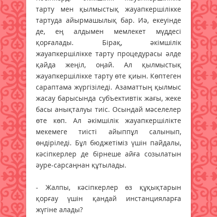
тарту мен қылмыстық жауапкершілікке
тартуда айырмашылық бар. Иә, екеуінде
де, ең алдымен мемлекет мүддесі
қорғалады. Бірақ, әкімшілік
жауапкершілікке тарту процедурасы әлде
қайда жеңіл, оңай. Ал қылмыстық
жауапкершілікке тарту өте қиын. Көптеген
сараптама жүргізіледі. Азаматтың қылмыс
жасау барысында субъективтік жағы, жеке
басы анықталуы тиіс. Осындай мәселелер
өте көп. Ал әкімшілік жауапкершілікте
мекемеге тиісті айыппұл салынып,
өндіріледі. Бұл бюджетіміз үшін пайдалы,
кәсіпкерлер де бірнеше айға созылатын
әуре-сарсаңнан құтылады.
- Жалпы, кәсіпкерлер өз құқықтарын
қорғау үшін қандай инстанцияларға
жүгіне алады?