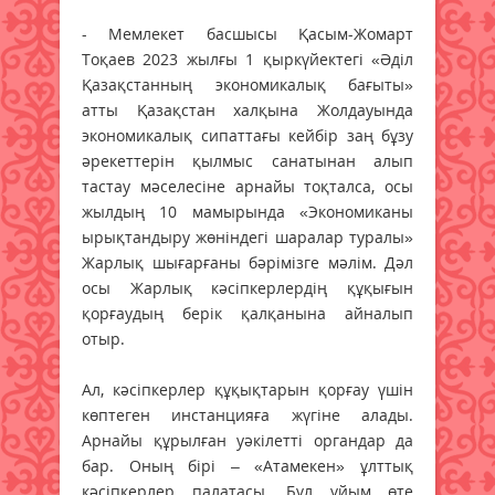
- Мемлекет басшысы Қасым-Жомарт
Тоқаев 2023 жылғы 1 қыркүйектегі «Әділ
Қазақстанның экономикалық бағыты»
атты Қазақстан халқына Жолдауында
экономикалық сипаттағы кейбір заң бұзу
әрекеттерін қылмыс санатынан алып
тастау мәселесіне арнайы тоқталса, осы
жылдың 10 мамырында «Экономиканы
ырықтандыру жөніндегі шаралар туралы»
Жарлық шығарғаны бәрімізге мәлім. Дәл
осы Жарлық кәсіпкерлердің құқығын
қорғаудың берік қалқанына айналып
отыр.
Ал, кәсіпкерлер құқықтарын қорғау үшін
көптеген инстанцияға жүгіне алады.
Арнайы құрылған уәкілетті органдар да
бар. Оның бірі – «Атамекен» ұлттық
кәсіпкерлер палатасы. Бұл ұйым өте