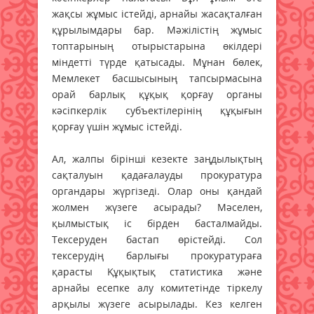
жақсы жұмыс істейді, арнайы жасақталған
құрылымдары бар. Мәжілістің жұмыс
топтарының отырыстарына өкілдері
міндетті түрде қатысады. Мұнан бөлек,
Мемлекет басшысының тапсырмасына
орай барлық құқық қорғау органы
кәсіпкерлік субъектілерінің құқығын
қорғау үшін жұмыс істейді.
Ал, жалпы бірінші кезекте заңдылықтың
сақталуын қадағалауды прокуратура
органдары жүргізеді. Олар оны қандай
жолмен жүзеге асырады? Мәселен,
қылмыстық іс бірден басталмайды.
Тексеруден бастап өрістейді. Сол
тексерудің барлығы прокуратураға
қарасты Құқықтық статистика және
арнайы есепке алу комитетінде тіркелу
арқылы жүзеге асырылады. Кез келген