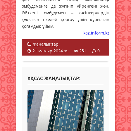
омбудсменге де жүгініп үйренгені жөн.
Өйткені, омбудсмен – кәсіпкерлердің
құқығын тікелей қорғау үшін құрылған
қоғамдық ұйым.
kaz.inform.kz
Жаңалықтар
21 мамыр 2024 ж.
251
0
ҰҚСАС ЖАҢАЛЫҚТАР: