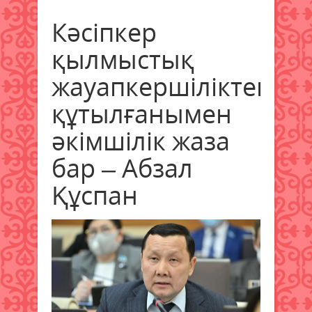
Кәсіпкер
қылмыстық
жауапкершіліктен
құтылғанымен
әкімшілік жаза
бар – Абзал
Құспан