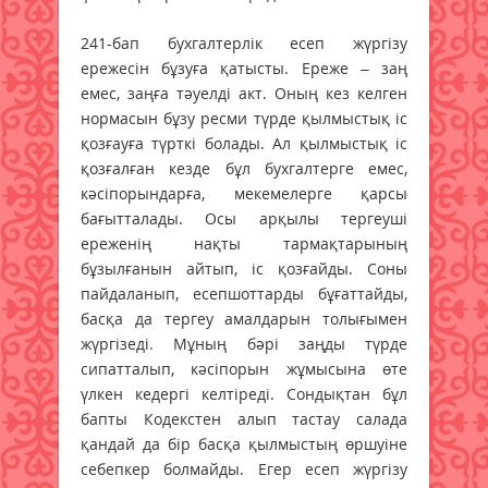
241-бап бухгалтерлік есеп жүргізу
ережесін бұзуға қатысты. Ереже – заң
емес, заңға тәуелді акт. Оның кез келген
нормасын бұзу ресми түрде қылмыстық іс
қозғауға түрткі болады. Ал қылмыстық іс
қозғалған кезде бұл бухгалтерге емес,
кәсіпорындарға, мекемелерге қарсы
бағытталады. Осы арқылы тергеуші
ереженің нақты тармақтарының
бұзылғанын айтып, іс қозғайды. Соны
пайдаланып, есепшоттарды бұғаттайды,
басқа да тергеу амалдарын толығымен
жүргізеді. Мұның бәрі заңды түрде
сипатталып, кәсіпорын жұмысына өте
үлкен кедергі келтіреді. Сондықтан бұл
бапты Кодекстен алып тастау салада
қандай да бір басқа қылмыстың өршуіне
себепкер болмайды. Егер есеп жүргізу