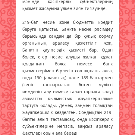
мәнінде кәсіпкерлік субъектілерінің
қызмет жасауына үлкен зиян тигізуінде.
219-бап несие және бюджеттік кредит
беруге қатысты. Банкте несие рәсімдеу
барысында қандай да бір құқық қорғау
органының араласу қажеттілігі жоқ.
Банктің қауіпсіздік қызметі бар. Одан
бөлек, егер несие алушы жалған құжат
қолданған болса немесе банк
қызметкерімен бірлесіп сол ақшаны алса,
онда 190 (алаяқтық) және 189-баптармен
(сенiп тапсырылған бөтен мүлiктi
иемденiп алу немесе талан-таражға салу)
азаматты қылмыстық жауапкершілікке
тартуға болады. Демек, заңмен толықтай
жауапкершілік көзделген. Сондықтан 219-
бапты алып тастамасақ, онда кәсіпкерлік
субъектілеріне негізсіз, заңсыз араласу
фактілері орын ала береді.