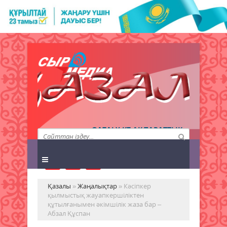
QAZALY.KZ АҚПАРАТТЫҚ
АГЕНТТІГІ
Қазалы
»
Жаңалықтар
» Кәсіпкер
қылмыстық жауапкершіліктен
құтылғанымен әкімшілік жаза бар –
Абзал Құспан