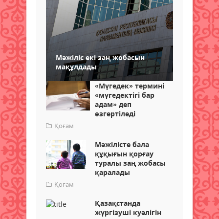
Мәжіліс екі заң жобасын
мақұлдады
«Мүгедек» термині
«мүгедектігі бар
адам» деп
өзгертіледі
Қоғам
Мәжілісте бала
құқығын қорғау
туралы заң жобасы
қаралады
Қоғам
Қазақстанда
жүргізуші куәлігін