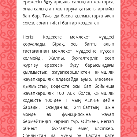
ережесін бұзу арқылы салықтан жалтарса,
онда салықтан жалтаруға қатысты арнайы
бап бар. Тағы да басқа қылмыстарға әкеп
соқса, соған тиісті баптар көзделген.
Негізі Кодексте мемлекет мүддесі
қорғалады. Бірақ, осы бапты алып
тастағаннан мемлекет мүддесіне нұқсан
келмейді. Жалпы, бухгалтерлік есеп
жүргізу ережесін бұзу барысындағы
қылмыстық жауапкершіліктен әкімшілік
жауапкершілік әлдеқайда ауыр. Мәселен,
Қылмыстық кодексте осы бап бойынша
жауапкершілік 100 АЕК болса, Әкімшілік
кодексте 100-ден 1 мың АЕК-ке дейін
барады. Осыдан-ақ 241-баптың шын
мәнде өз функциясына жауап
бермейтіндігі көрініп тұр. Өйткені, негізгі
объект – бухгалтер емес, кәсіпкер.
Сондықтан да мұны әу бастан қате