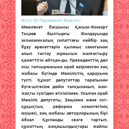
Фото: ҚР Парламенті Мәжілісі
Мемлекет басшысы Қасым-Жомарт
Тоқаев былтырғы Жолдауында
экономикалық сипаттағы кейбір заң
бұзу әрекеттерін қылмыс санатынан
алып тастау жұмысын жалғастыру
қажеттігін айтқан-ды. Президенттің дәл
осы тапсырмасына орай әзірленген заң
жобасы бүгінде Мәжілістің қарауына
түсті. Құжат депутаттар тарапынан
бүге-шігесіне дейін талқыланып, жан-
жақты сүзгіден өткізілмек. Осыған орай
Мәжіліс депутаты, Заңнама және сот-
құқықтық реформа комитетінің
мүшесі, заң жобасы авторларының бірі
Абзал Құспанды сөзге тартып,
құжаттың жаңашылдықтары жайлы