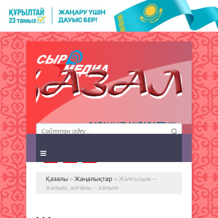
QAZALY.KZ АҚПАРАТТЫҚ
АГЕНТТІГІ
Қазалы
»
Жаңалықтар
» Жалғызым –
жалым, алғаны – ханым