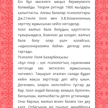
Біз бұл мәселеге маңыз бермеуімізге
болмайды. Теория ретінде 1900 жылдары
қалыптасты. Алғаш балалар психологтары
Дж.Стэнли Холл мен Э.В.Боханнонның
зерттеу жұмысынан кейін негізделді.
Холл жалғыз бала болудың қауіптілігін
тұжырымдаса, Боаннон да қолдап, жалғыз
бала болу олар үшін қолайсыз,
«идиосинкразияға бейім» дегенді алға
тартады.
Психолог Лиля Базарбекқызы:
«Бұл пікір – қос психологтың сауаланама
негізінде көз жеткізген жұмысының
нәтижесі. Тақырып аталған салада бұдан
кейін жақсы зерттелді деп айту қиын.
Дегенмен, оларға келіспейтін тұстар да
бар. Холл ондай балалар өзімшіл, бүлінген,
басқыншы, жалғызбасты деген ұстанымда.
Оны барлық жалғыз өскен балаға тән деу
қате. Отбасында өзі туылып, махаббатқа