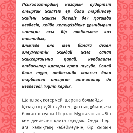
Психологтардың назарын аудартып
отырған жалғыз ер бала тәрбиелеу
жайын жақсы білеміз бе? Қоғамда
кездесіп, кейде келеңсіздікке ұрындырып
жатқан осы бір проблемаға көз
тастадық.
Елімізде ана мен балаға деген
әлеуметтік жағдай жыл санап
жақсарғанына қарай, көпбалалы
отбасылар қатары арта түсуде. Солай
бола тұра, отбасында жалғыз бала
тәрбиелеп отырған ата-аналар да
кездеседі. Үңіліп көрдік.
Шаңырақ көтермей, шарана болмайды
Қазақтың күйін күйттеп, ұлттың ұйытқысы
болған жазушы Шерхан Мұртазаның «Бір
кем дүниесін» қайта оқыдық. Онда Шер-
аға халықтың көбеймеуінің бір сырын