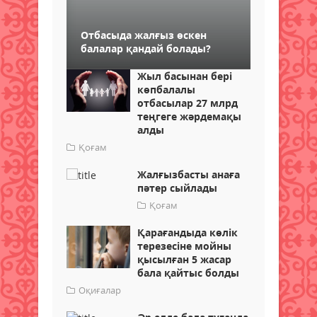
Отбасыда жалғыз өскен
балалар қандай болады?
Жыл басынан бері
көпбалалы
отбасылар 27 млрд
теңгеге жәрдемақы
алды
Қоғам
Жалғызбасты анаға
пәтер сыйлады
Қоғам
Қарағандыда көлік
терезесіне мойны
қысылған 5 жасар
бала қайтыс болды
Оқиғалар