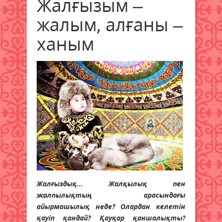
Жалғызым –
жалым, алғаны –
ханым
Жалғыздық... Жалқылық пен
жалпылықтың арасындағы
айырмашылық неде? Олардан келетін
қауіп қандай? Қауқар қаншалықты?