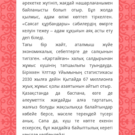
әрекетке жүгініп, жағдай нашарлағанымен
байланысты болып отыр. Бұл жолда
қылмыс, адам өлімі көптеп тіркелген.
«Саясат құрбандары» сәбилердің өмірге
келуін тежеу – адам құқығын аяқ асты ету
деп біледі.
Тағы бір жайт, аталмыш жүйе
экономикалық себептерге де салқынын
тигізген. «Қартайған» халық салдырынан
жұмыс күшінің тапшылығы туындауда.
Біріккен Ұлттар Ұйымының статистикасы
2030 жылға дейін Қытайда 67 миллионға
жуық жұмыс қолы азаятынын айтып отыр.
Қазақстанда да баспана, өзге де
әлеуметтік жағдайды алға тартатын,
жалғыз болуды жақсылыққа балайтындар
көбейе берсе, мәселе тереңдей түсері
анық. Сапа да, күш те көпте екенін
ескерсек, бұл жағдайға байыптылық керегі
көңілде көлбеңдейді.