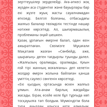
зерттеушілер зерделейді. Аға-әпкесі жоқ
жүзден аса студентке және бауырлары бар
екі жүзге жуық жасты сауалнамадан
өткізеді. Белгілі болғаны, отбасыдағы
жалғыз балалар төзімділік тестінде нашар
нәтиже көрсетеді. Ал, шығармашылық
проблеманы оңай шешкен.
Қазақ ұрпағын өміріне балап, одан өзін
ажыратпаған. Сөзімізге Мұқағали
Мақатаев жазған «Сөнбейді, әже,
шырағың» деген тағдырлы туынды дәлел.
«Жалғызың оралмады, оралмады, Қиын
ғой тірі жанның жоғалғаны» деп келетін
жолдар өмірін жолына байлаған қанша
үміттің сәулесі сөнгенін көрсетеді.
«Екі қыздың ортасында өскен жалғыз
ұлмын. Ата-анам барлық жағдайды
жасады. Бірақ есейе келе бұл тұрғыда көп
тосқауылға тап болдым. Мүмкіндігім бола
тұра, ауылдан алысқа кете алмадым.