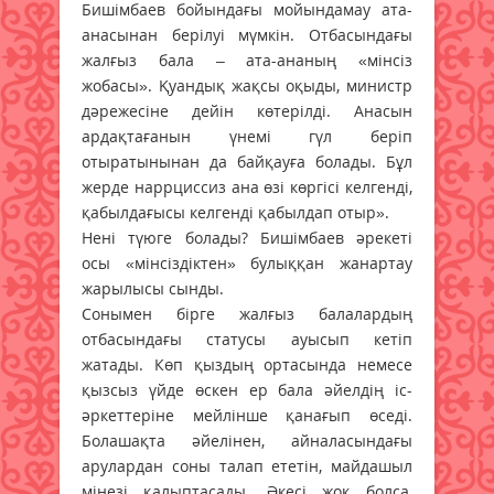
Бишімбаев бойындағы мойындамау ата-
анасынан берілуі мүмкін. Отбасындағы
жалғыз бала – ата-ананың «мінсіз
жобасы». Қуандық жақсы оқыды, министр
дәрежесіне дейін көтерілді. Анасын
ардақтағанын үнемі гүл беріп
отыратынынан да байқауға болады. Бұл
жерде наррциссиз ана өзі көргісі келгенді,
қабылдағысы келгенді қабылдап отыр».
Нені түюге болады? Бишімбаев әрекеті
осы «мінсіздіктен» булыққан жанартау
жарылысы сынды.
Сонымен бірге жалғыз балалардың
отбасындағы статусы ауысып кетіп
жатады. Көп қыздың ортасында немесе
қызсыз үйде өскен ер бала әйелдің іс-
әркеттеріне мейлінше қанағып өседі.
Болашақта әйелінен, айналасындағы
арулардан соны талап ететін, майдашыл
мінезі қалыптасады. Әкесі жоқ болса,