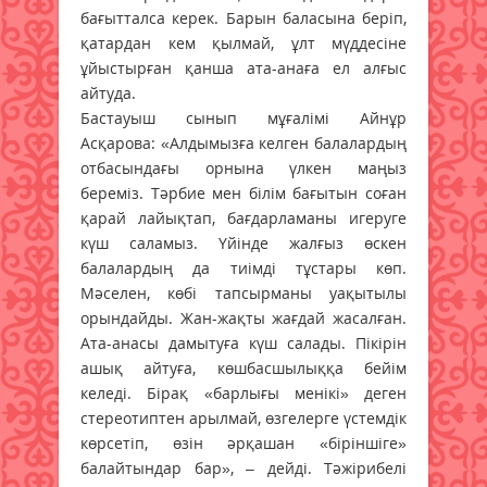
бағытталса керек. Барын баласына беріп,
қатардан кем қылмай, ұлт мүддесіне
ұйыстырған қанша ата-анаға ел алғыс
айтуда.
Бастауыш сынып мұғалімі Айнұр
Асқарова: «Алдымызға келген балалардың
отбасындағы орнына үлкен маңыз
береміз. Тәрбие мен білім бағытын соған
қарай лайықтап, бағдарламаны игеруге
күш саламыз. Үйінде жалғыз өскен
балалардың да тиімді тұстары көп.
Мәселен, көбі тапсырманы уақытылы
орындайды. Жан-жақты жағдай жасалған.
Ата-анасы дамытуға күш салады. Пікірін
ашық айтуға, көшбасшылыққа бейім
келеді. Бірақ «барлығы менікі» деген
стереотиптен арылмай, өзгелерге үстемдік
көрсетіп, өзін әрқашан «біріншіге»
балайтындар бар», – дейді. Тәжірибелі