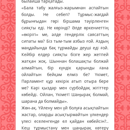
былайша тарқатады.
«Бала табу жалғыз-жарымнан аспайтын
болды. Не себеп? Тұрмыс-жағдай
бұрынғыдан гөрі біршама тәуірленген
сияқты еді. Не көрінді? Әлде өркениеттің
«өкірігі» ме, әлде гендерлік саясаттың
сипаты ма? Біз тым-тым азбыз ғой. Аздың
маңдайында бақ тұрмайды деуші еді ғой.
Кейбір елдер сияқты бізге жер жетпей
жатқан жоқ. Шыннан болашақты болжай
алмайтын, бір күндік қарынды ғана
ойлайтын бейқам елміз бе? Үкімет,
Парламент құр кекірік атып отыра бере
ме? Кәрі қыздар мен сүрбойдақ жігіттер
көбейді. Ойлан, Үкімет! Шаңырақ болмай,
шарана да болмайды».
Жөн-ақ. Үйлену мен үй болуға асықпайтын
жас­тар, оларды асықтырмайтын үлкендер
үлесі еселенгенде ел қайдан көбейсін?..
Кеш тұрмыстану мен шаңырақ көтеру