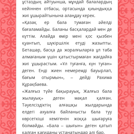
ұстаздың айтуынша, мұндай балалардың
кейіннен отбасы, ортасында қиындыққа
жиі ұшырайтынына алаңдау керек.
«Қазақ ер бала тумаған әйелді
бағаламайды. Баланы басқалардай мен де
күттім. Алайда өмір мені қос қызбен
қуантып, шүкіршілік етуді жазыпты.
Беташар, басқа да жоралғыларға ұл таба
алмағаным үшін қатыстырмаған жағдайға
жиі ұшырастым. «Ұл туғанға, күн туған»
деген. Енді жиен немеремді бауырлап,
бағым отырмын», – дейді Рахима
Құрақбаева.
«Жалғыз түйе бақырауық, Жалғыз бала
жылауық» деген мақал қалған.
Тәуелсіздіктің алғашқы жылдарында
елдегі ахуалға байланысты бала туу
көрсеткіші кемігенін жоққа шығаруға
болмайды. «Бала – шығын» деген қатып
қалған қағиданы ұстанатындар әлі бар.