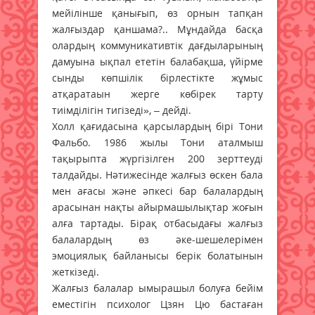
мейілінше қанығып, өз орнын тапқан
жалғыздар қаншама?.. Мұндайда басқа
олардың коммуникативтік дағдыларының
дамуына ықпал ететін балабақша, үйірме
сынды көпшілік бірлестікте жұмыс
атқаратаын жерге көбірек тарту
тиімділігін тигізеді», – дейді.
Холл қағидасына қарсылардың бірі Тони
Фальбо. 1986 жылы Тони аталмыш
тақырыпта жүргізілген 200 зерттеуді
талдайды. Нәтижесінде жалғыз өскен бала
мен ағасы және әпкесі бар балалардың
арасынан нақты айырмашылықтар жоғын
алға тартады. Бірақ отбасыдағы жалғыз
балалардың өз әке-шешелерімен
эмоциялық байланысы берік болатынын
жеткізеді.
Жалғыз балалар ымырашыл болуға бейім
еместігін психолог Цзян Цю бастаған