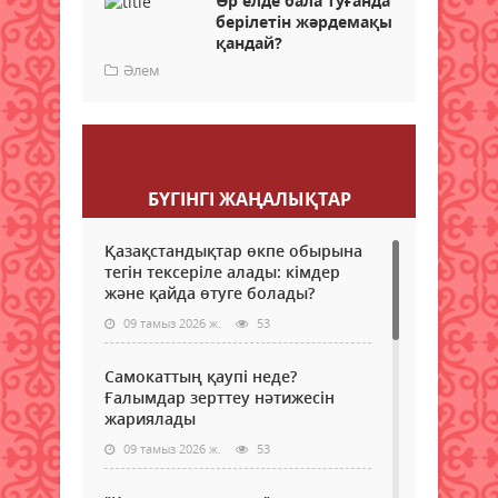
Әр елде бала туғанда
берілетін жәрдемақы
қандай?
Әлем
Пікір қалдыру
БҮГІНГI ЖАҢАЛЫҚТАР
Қазақстандықтар өкпе обырына
тегін тексеріле алады: кімдер
және қайда өтуге болады?
09 тамыз 2026 ж.
53
Самокаттың қаупі неде?
Ғалымдар зерттеу нәтижесін
жариялады
09 тамыз 2026 ж.
53