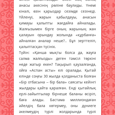
анасы әкесінің рөліне баулиды. Үнемі
кінәлі, өзін қарыздар сезімде сезінеді.
Үйленуі, жарын қабылдауы, анасын
қимауы қалыпты жағдайға айналады.
Жалғызымен бірге оның жарының жан
қалауын орындау жолында «құрбанға»
айналған аналар неше?.. Бұл зерттеліп,
қалыптасқан түсінік.
Түйін: «Қанша мықты болса да, жауға
салма жалғызды» деген тәмсіл төркіні
неде жатыр екен? Тақырып қаузалғанда,
ойға «Аспан асты» елі оралады. Қытай
елінде соңғы 30 жылда қолданыста болған
«Бір отбасына – бір бала» саясаты кейінгі
жылдары қайта қаралған. Енді қытайлық
ерлі-зайыптылар бірнеше баланы өсіріп,
баға алады. Бастама миллиондаған
әйелдің бала көтермеу, оны дүниеге
әкелмеудің түрлі жолдарында түрлі