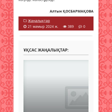
Алтын ҚОСБАРМАҚОВА
Жаңалықтар
21 мамыр 2024 ж.
389
0
ҰҚСАС ЖАҢАЛЫҚТАР: