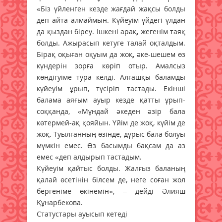
«Біз үйленген кезде жағдай жақсы болды
деп айта алмаймын. Күйеуім үйдегі ұлдан
да қыздан біреу. Ішкені арақ, жегенім таяқ
болды. Ажырасып кетуге талай оқталдым.
Бірақ оқыған оқуым да жоқ, әке-шешем өз
күндерін зорға көріп отыр. Амалсыз
көндігуіме тура келді. Алғашқы баламды
күйеуім ұрып, түсіріп тастады. Екінші
балама аяғым ауыр кезде қатты ұрып-
соққанда, «Мұндай әкеден әзір бала
көтермей-ақ қояйын. Үйім де жоқ, күйім де
жоқ. Туылғанның өзінде, дұрыс бала болуы
мүмкін емес. Өз басымды бақсам да аз
емес «деп алдырып тастадым.
Күйеуім қайтыс болды. Жалғыз баланың
қалай өсетінін білсем де, неге соған жол
бергеніме өкінемін», – дейді Әлияш
Құнарбекова.
Статустары ауысып кетеді