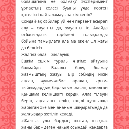
болашағына не болмақ? Эксперимент
ұрпақтың келесі буыны ұяда көрген
қателікті қайталамауына кім кепіл?
Сондай-ақ сәбилер үйінен перзент асырап
алу – сауапты да, жауапты іс. Алайда
отбасындағы тәрбиені толыққанды
бойына тамырлата ала ма екен? Ол жағы
да белгісіз...
Жалғыз бала – жылауық
Ешкім ешкім туралы әңгіме айтуына
болмайды. Балалы болу, болмау
жазмыштың жазуы. Бір сәбидің иісін
аңсап, әулие-әнбие аралап, ырым-
тыйымдардың барлығын жасап, қиналған
қаншама келіншекті көрдік. Алла тілеуін
беріп, аңсағаны келіп, көңілі қуанышқа
жарыған әке мен ананың шаңырағында да
жалғыздар жетіліп келеді.
«Жалғыз ұлы бардың шығар, шықпас
жаны бар» деген нақыл осындай жандарға