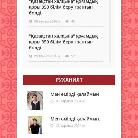
"Қазақстан халқына" қоғамдық
қоры 350 білім беру грантын
бөлді
09 тамыз 2026 ж.
45
"Қазақстан халқына" қоғамдық
қоры 350 білім беру грантын
бөлді
09 тамыз 2026 ж.
52
Қазақстанда электр энергиясын
жүздеген жылдар бойы көмірден
РУХАНИЯТ
өндірмек
09 тамыз 2026 ж.
55
Мен өмірді қалаймын
08 қараша 2024 ж.
Бүгін қай қалада ауа сапасы
нашарлайды
Мен өмірді қалаймын.
09 тамыз 2026 ж.
43
08 қараша 2024 ж.
Мемлекеттік грантқа іліге