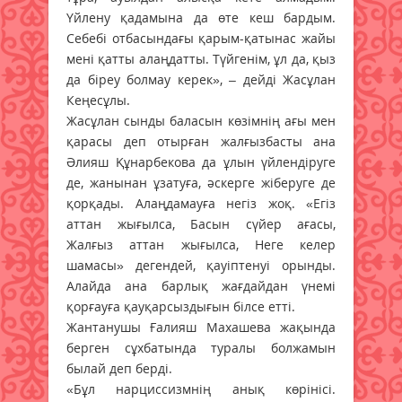
Үйлену қадамына да өте кеш бардым.
Себебі отбасындағы қарым-қатынас жайы
мені қатты алаңдатты. Түйгенім, ұл да, қыз
да біреу болмау керек», – дейді Жасұлан
Кеңесұлы.
Жасұлан сынды баласын көзімнің ағы мен
қарасы деп отырған жалғызбасты ана
Әлияш Құнарбекова да ұлын үйлендіруге
де, жанынан ұзатуға, әскерге жіберуге де
қорқады. Алаңдамауға негіз жоқ. «Егіз
аттан жығылса, Басын сүйер ағасы,
Жалғыз аттан жығылса, Неге келер
шамасы» дегендей, қауіптенуі орынды.
Алайда ана барлық жағдайдан үнемі
қорғауға қауқарсыздығын білсе етті.
Жантанушы Ғалияш Махашева жақында
берген сұхбатында туралы болжамын
былай деп берді.
«Бұл нарциссизмнің анық көрінісі.