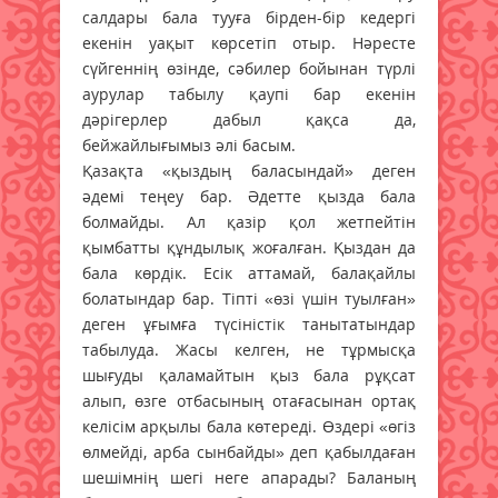
салдары бала тууға бірден-бір кедергі
екенін уақыт көрсетіп отыр. Нәресте
сүйгеннің өзінде, сәбилер бойынан түрлі
аурулар табылу қаупі бар екенін
дәрігерлер дабыл қақса да,
бейжайлығымыз әлі басым.
Қазақта «қыздың баласындай» деген
әдемі теңеу бар. Әдетте қызда бала
болмайды. Ал қазір қол жетпейтін
қымбатты құндылық жоғалған. Қыздан да
бала көрдік. Есік аттамай, балақайлы
болатындар бар. Тіпті «өзі үшін туылған»
деген ұғымға түсіністік танытатындар
табылуда. Жасы келген, не тұрмысқа
шығуды қаламайтын қыз бала рұқсат
алып, өзге отбасының отағасынан ортақ
келісім арқылы бала көтереді. Өздері «өгіз
өлмейді, арба сынбайды» деп қабылдаған
шешімнің шегі неге апарады? Баланың