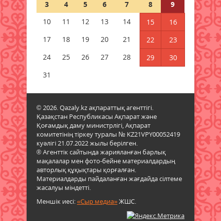
3
4
5
6
7
8
9
«Таза Қазақстан» жалпыұлттық
экологиялық акциясы аясында
10
11
12
13
14
15
16
сенбілік өтті
17
18
19
20
21
22
23
09 тамыз 2026 ж.
34
24
25
26
27
28
29
30
Қазалы қаласында жаңа спорт
алаңы ашылды
31
09 тамыз 2026 ж.
46
© 2026. Qazaly.kz ақпараттық агенттігі.
+43 градусқа дейін ысиды: 9
Қазақстан Республикасы Ақпарат және
тамызда ауа райы қандай
Қоғамдық даму министрлігі, Ақпарат
болады?
комитетінің тіркеу туралы № KZ21VPY00052419
08 тамыз 2026 ж.
75
куәлігі 21.07.2022 жылы берілген.
® Агенттік сайтында жарияланған барлық
мақалалар мен фото-бейне материалдардың
Грант қалай бөлінеді:
авторлық құқықтары қорғалған.
министрлік талапкерлердің жиі
Материалдарды пайдаланған жағдайда сілтеме
қоятын сұрақтарына жауап берді
жасалуы міндетті.
08 тамыз 2026 ж.
72
Меншік иесі:
«Сыр медиа»
ЖШС.
9 тамызда бірнеше өңірде