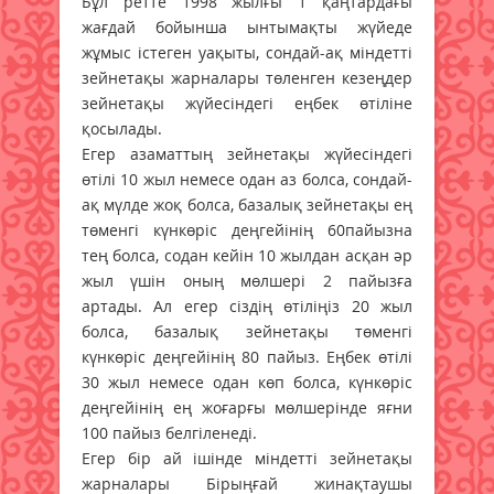
Бұл ретте 1998 жылғы 1 қаңтардағы
жағдай бойынша ынтымақты жүйеде
жұмыс істеген уақыты, сондай-ақ міндетті
зейнетақы жарналары төленген кезеңдер
зейнетақы жүйесіндегі еңбек өтіліне
қосылады.
Егер азаматтың зейнетақы жүйесіндегі
өтілі 10 жыл немесе одан аз болса, сондай-
ақ мүлде жоқ болса, базалық зейнетақы ең
төменгі күнкөріс деңгейінің 60пайызна
тең болса, содан кейін 10 жылдан асқан әр
жыл үшін оның мөлшері 2 пайызға
артады. Ал егер сіздің өтіліңіз 20 жыл
болса, базалық зейнетақы төменгі
күнкөріс деңгейінің 80 пайыз. Еңбек өтілі
30 жыл немесе одан көп болса, күнкөріс
деңгейінің ең жоғарғы мөлшерінде яғни
100 пайыз белгіленеді.
Егер бір ай ішінде міндетті зейнетақы
жарналары Бірыңғай жинақтаушы