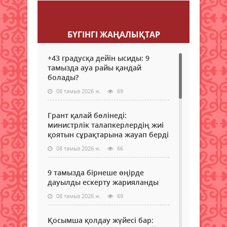
Пікір қалдыру
БҮГІНГI ЖАҢАЛЫҚТАР
+43 градусқа дейін ысиды: 9
тамызда ауа райы қандай
болады?
08 тамыз 2026 ж.
69
Грант қалай бөлінеді:
министрлік талапкерлердің жиі
қоятын сұрақтарына жауап берді
08 тамыз 2026 ж.
66
9 тамызда бірнеше өңірде
дауылды ескерту жарияланды
08 тамыз 2026 ж.
69
Қосымша қолдау жүйесі бар: