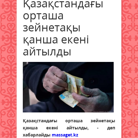
Қазақстандағы
орташа
зейнетақы
қанша екені
айтылды
Қазақстандағы орташа зейнетақы
қанша екені айтылды, - деп
хабарлайды
massaget.kz