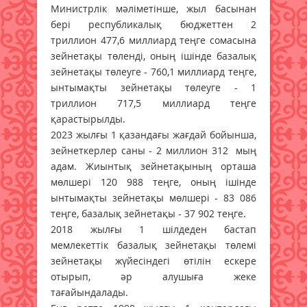
Министрлік мәліметінше, жыл басынан
бері республикалық бюджеттен 2
триллион 477,6 миллиард теңге сомасына
зейнетақы төленді, оның ішінде базалық
зейнетақы төлеуге - 760,1 миллиард теңге,
ынтымақты зейнетақы төлеуге - 1
триллион 717,5 миллиард теңге
қарастырылды.
2023 жылғы 1 қазандағы жағдай бойынша,
зейнеткерлер саны - 2 миллион 312 мың
адам. Жиынтық зейнетақының орташа
мөлшері 120 988 теңге, оның ішінде
ынтымақты зейнетақы мөлшері - 83 086
теңге, базалық зейнетақы - 37 902 теңге.
2018 жылғы 1 шілдеден бастап
мемлекеттік базалық зейнетақы төлемі
зейнетақы жүйесіндегі өтілін ескере
отырып, әр алушыға жеке
тағайындалады.