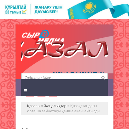
QAZALY.KZ АҚПАРАТТЫҚ
АГЕНТТІГІ
Қазалы
»
Жаңалықтар
» Қазақстандағы
орташа зейнетақы қанша екені айтылды