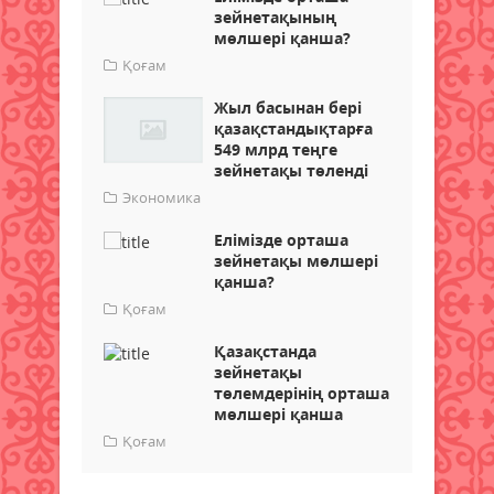
зейнетақының
мөлшері қанша?
Қоғам
Жыл басынан бері
қазақстандықтарға
549 млрд теңге
зейнетақы төленді
Экономика
Елімізде орташа
зейнетақы мөлшері
қанша?
Қоғам
Қазақстанда
зейнетақы
төлемдерінің орташа
мөлшері қанша
Қоғам