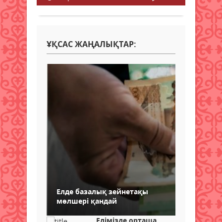
ҰҚСАС ЖАҢАЛЫҚТАР:
Елде базалық зейнетақы
мөлшері қандай
Елімізде орташа