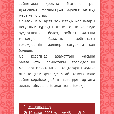
зейнетақы қорына бірнеше рет
аударылса, жинақтаушы жүйеге қатысу
мерзімі - бір ай.
Осылайша міндетті зейнетақы жарналары
неғұрлым тұрақты және толық көлемде
аударылатын болса, зейнет жасына
жеткенде базалық зейнетақы
төлемдерінің мөлшері соғұрлым көп
болады.
Өз кезегінде азаматтың жасына
байланысты зейнетақы төлемдерінің
мөлшері 1998 жылғы 1 қаңтардағы жұмыс
өтіліне (кем дегенде 6 ай қажет) және
зейнеткерлікке дейінгі кезеңдегі орташа
айлық табысына байланысты болады.
Жаңалықтар
16 қазан 2023 ж.
431
0