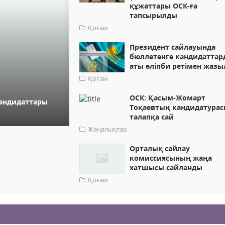
құжаттары ОСК-ға
тапсырылды
Қоғам
Президент сайлауында
бюллетенге кандидатта
аты әліпби ретімен жаз
Қоғам
ОСК: Қасым-Жомарт
кандидаттары
Тоқаевтың кандидатура
талапқа сай
Жаңалықтар
Орталық сайлау
комиссиясының жаңа
хатшысы сайланды
Қоғам