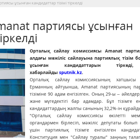
тиясы ұсынған кандидаттар тізімі тіркелді
Amanat партиясы ұсынған
іркелді
Орталық сайлау комиссиясы Amanat парт
алдағы мәжіліс сайлауына партиялық тізім 
ұсынған кандидаттарын тіркеді
хабарлайды
sputnik.kz
.
Орталық сайлау комиссиясының хатшысы 
Ерманның айтуынша, Amanat партиясының па
тізіміне 90 адам енгізілген. Оның 29-ы – әйелдер
және мүгедектігі бар адамдар. Бұл тізімге ен
кандидаттардың жалпы санының 32,2%-ін құрайд
"Орталық сайлау комиссиясы өкілетті мемл
органдармен бірлесіп, мәжіліс депутаты болып
үшін партиялық тізімге енгізілген кандида
Конституция мен "Сайлау туралы" заңның тала