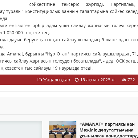
сәйкестігіне тексеріс жүргізді. Партиялық 
ау туралы" конституциялық заңның талаптарына сәйкес келеді"
нда.
мге енгізілген әрбір адам үшін сайлау жарнасын төлеуі кере
 1 050 000 теңгеге тең.
ында дауыс беруге қатысқан сайлаушылардың 5 және одан кө
ді.
ында Amanat, бұрынғы "Нұр Отан" партиясы сайлаушылардың 71
иясы сайлау жарнасын төлеуден босатылады", - деді ОСК хатш
ң кезектен тыс сайлауы 19 наурызда өтеді.
Жаңалықтар
15 ақпан 2023 ж.
722
«AMANAT» партиясынан
Мәжіліс депутаттығына
ұсынылған кандидаттар