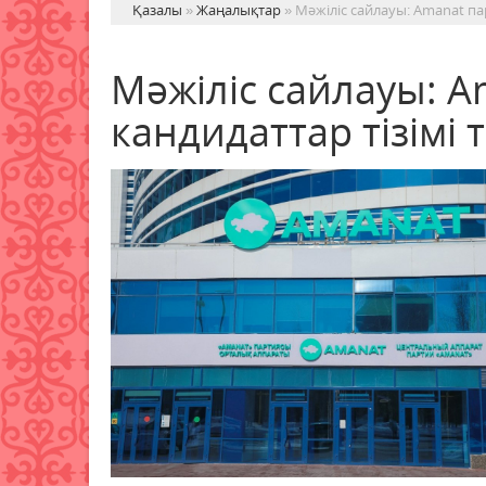
Қазалы
»
Жаңалықтар
» Мәжіліс сайлауы: Amanat пар
Мәжіліс сайлауы: 
кандидаттар тізімі т