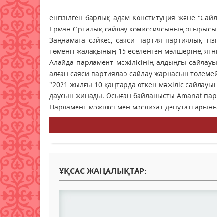
енгізілген барлық адам Конституция және "Сайл
Ерман Орталық сайлау комиссиясының отырысы
Заңнамаға сәйкес, саяси партия партиялық тізі
төменгі жалақының 15 еселенген мөлшеріне, яғни
Алайда парламент мәжілісінің алдыңғы сайлау
алған саяси партиялар сайлау жарнасын төлемей
"2021 жылғы 10 қаңтарда өткен мәжіліс сайлау
даусын жинады. Осыған байланысты Amanat парт
Парламент мәжілісі мен мәслихат депутаттарыны
ҰҚСАС ЖАҢАЛЫҚТАР: