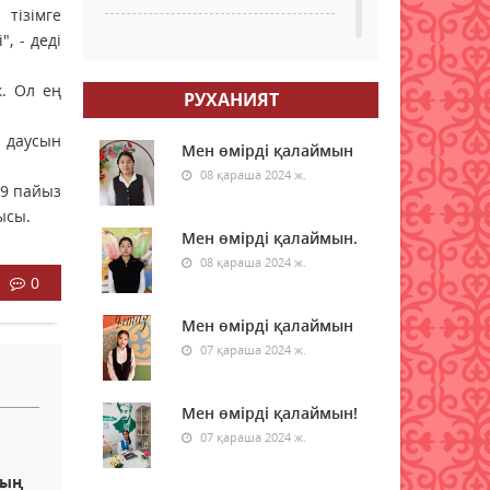
тізімге
, - деді
Қазақстанның бірқатар
өңірлеріне аптап ыстық
қайта оралады -
к. Ол ең
РУХАНИЯТ
синоптиктер
п даусын
08 тамыз 2026 ж.
50
Мен өмірді қалаймын
08 қараша 2024 ж.
,9 пайыз
Елімізде бір тәулікте үш
орман өрті тіркелді
ысы.
Мен өмірді қалаймын.
08 тамыз 2026 ж.
56
08 қараша 2024 ж.
0
Синоптиктер Астана мен
Алматыда аптап ыстық
Мен өмірді қалаймын
болатынын ескертті
07 қараша 2024 ж.
08 тамыз 2026 ж.
52
Мен өмірді қалаймын!
Қазақстанда 7 тамызда үш
орман өрті тіркелді
07 қараша 2024 ж.
08 тамыз 2026 ж.
54
дың