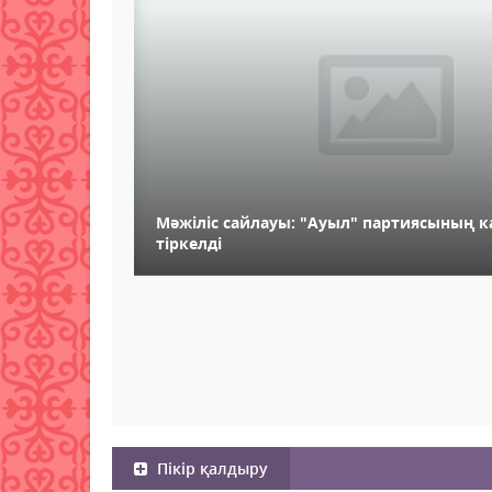
Мәжіліс сайлауы: "Ауыл" партиясының 
тіркелді
Пікір қалдыру