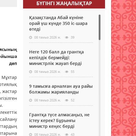
БҮГІНГI ЖАҢАЛЫҚТАР
Қазақстанда Абай күніне
орай үш күнде 350 іс-шара
өтеді
08 тамыз 2026 ж.
39
иясының
Неге 120 балл да грантқа
бойынша
кепілдік бермейді:
, деп
министрлік жауап берді
08 тамыз 2026 ж.
55
Мұхтар
ртиялық
9 тамызға арналған ауа райы
, жастар
болжамы жарияланды
гізілген
08 тамыз 2026 ж.
52
ы.
екеттік
Грантқа түсе алмасаңыз, не
 сайлану
істеу керек? Бұрынғы
ттардың
министр кеңес берді
птарына
08 тамыз 2026 ж.
43