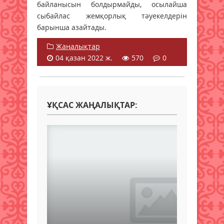
байланысын болдырмайды, осылайша
сыбайлас жемқорлық тәуекелдерін
барынша азайтады.
Жаңалықтар
04 қазан 2022 ж.
570
0
ҰҚСАС ЖАҢАЛЫҚТАР: