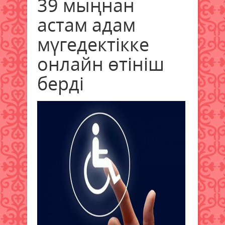
39 мыңнан
астам адам
мүгедектікке
онлайн өтініш
берді