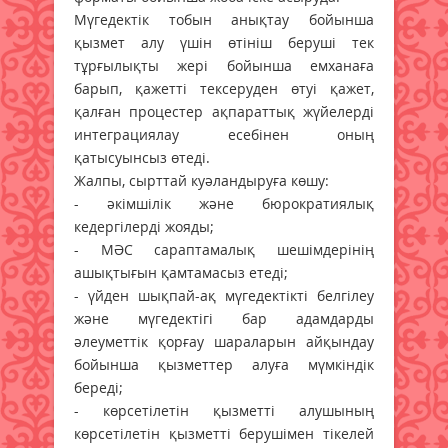
Мүгедектік тобын анықтау бойынша
қызмет алу үшін өтініш беруші тек
тұрғылықты жері бойынша емханаға
барып, қажетті тексеруден өтуі қажет,
қалған процестер ақпараттық жүйелерді
интеграциялау есебінен оның
қатысуынсыз өтеді.
Жалпы, сырттай куәландыруға көшу:
- әкімшілік және бюрократиялық
кедергілерді жояды;
- МӘС сараптамалық шешімдерінің
ашықтығын қамтамасыз етеді;
- үйден шықпай-ақ мүгедектікті белгілеу
және мүгедектігі бар адамдарды
әлеуметтік қорғау шараларын айқындау
бойынша қызметтер алуға мүмкіндік
береді;
- көрсетілетін қызметті алушының
көрсетілетін қызметті берушімен тікелей