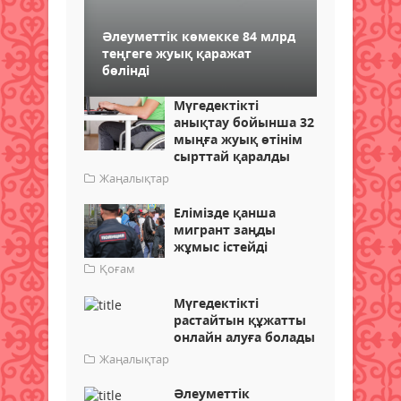
Әлеуметтік көмекке 84 млрд
теңгеге жуық қаражат
бөлінді
Мүгедектікті
анықтау бойынша 32
мыңға жуық өтінім
сырттай қаралды
Жаңалықтар
Елімізде қанша
мигрант заңды
жұмыс істейді
Қоғам
Мүгедектікті
растайтын құжатты
онлайн алуға болады
Жаңалықтар
Әлеуметтік