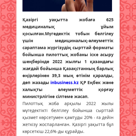
Қазіргі уақытта жобаға 625
медициналық ұйым
қосылған.Мүгедектік тобын белгілеу
үшін медициналық-әлеуметтік
сараптама жүргізудің сырттай форматы
бойынша пилоттық жобаны іске асыру
шеңберінде 2022 жылғы 1 қазандағы
жағдай бойынша Қазақстанның барлық
өңірлерінен 39,3 мың өтінім қаралды,
деп жазады
inbusiness.kz
ҚР Еңбек және
халықты әлеуметтік қорғау
министрлігіне сілтеме жасап.
Пилоттық жоба арқылы 2022 жылы
мүгедектікті белгілеу бойынша сырттай
қызмет көрсетумен қамтуды 20% - ға дейін
жеткізу жоспарланған. Қазіргі уақытта бұл
көрсеткіш 22,6%-ды құрайды.