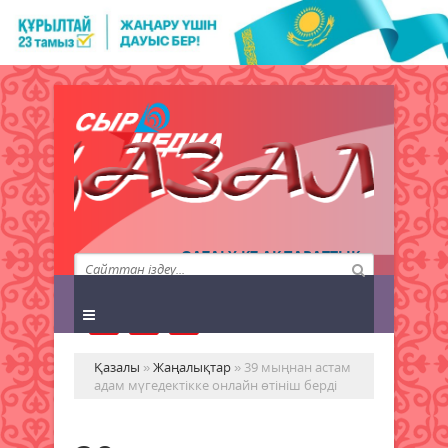
QAZALY.KZ АҚПАРАТТЫҚ
АГЕНТТІГІ
Қазалы
»
Жаңалықтар
» 39 мыңнан астам
адам мүгедектікке онлайн өтініш берді