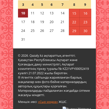
3
4
5
6
7
8
9
Елімізде Абай күніне орай 350-
10
11
12
13
14
15
16
ден астам шара өтеді
17
18
19
20
21
22
23
09 тамыз 2026 ж.
62
24
25
26
27
28
29
30
Жексенбіде еліміздің барлық
дерлік өңірінде дауылды
31
ескерту жарияланды
09 тамыз 2026 ж.
55
© 2026. Qazaly.kz ақпараттық агенттігі.
Қазақстан Республикасы Ақпарат және
Синоптиктер дабыл қақты:
Қоғамдық даму министрлігі, Ақпарат
Қазақстанда аптап +43 градусқа
комитетінің тіркеу туралы № KZ21VPY00052419
жетеді
куәлігі 21.07.2022 жылы берілген.
09 тамыз 2026 ж.
67
® Агенттік сайтында жарияланған барлық
мақалалар мен фото-бейне материалдардың
авторлық құқықтары қорғалған.
Құрметті зейнет демалысына
Материалдарды пайдаланған жағдайда сілтеме
шығарып салды
жасалуы міндетті.
09 тамыз 2026 ж.
67
Меншік иесі:
«Сыр медиа»
ЖШС.