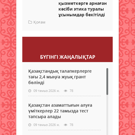
қызметкерге арнаған
кәсіби этика туралы
ұсынымдар бекітілді
Қоғам
Пікір қалдыру
БҮГІНГI ЖАҢАЛЫҚТАР
Қазақстандық талапкерлерге
тағы 2,4 мыңға жуық грант
бөлінді
09 тамыз 2026 ж.
78
Қазақстан азаматтығын алуға
үміткерлер 22 тамызда тест
тапсыра алады
09 тамыз 2026 ж.
78