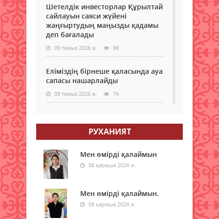
Шетелдік инвесторлар Құрылтай
сайлауын саяси жүйені
жаңғыртудың маңызды қадамы
деп бағалады
09 тамыз 2026 ж.
96
Еліміздің бірнеше қаласында ауа
сапасы нашарлайды
09 тамыз 2026 ж.
74
Тағы бір ел туристер үшін
электронды визаны іске қосады
РУХАНИЯТ
09 тамыз 2026 ж.
82
Мен өмірді қалаймын
Қазақстандықтар өкпе обырына
08 қараша 2024 ж.
тегін тексеріле алады: кімдер
және қайда өтуге болады?
Мен өмірді қалаймын.
09 тамыз 2026 ж.
88
08 қараша 2024 ж.
Самокаттың қаупі неде?