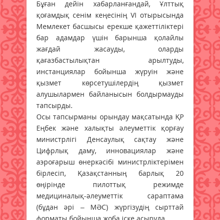
Бұған дейін хабарланғандай, Ұлттық
қоғамдық сенім кеңесінің VI отырысында
Мемлекет басшысы ерекше қажеттіліктері
бар адамдар үшін барынша қолайлы
жағдай жасауды, оларды
қағазбастылықтан арылтуды,
инстанциялар бойынша жүруін және
қызмет көрсетушілердің қызмет
алушылармен байланысын болдырмауды
тапсырды.
Осы тапсырманы орындау мақсатында ҚР
Еңбек және халықты әлеуметтік қорғау
министрлігі Денсаулық сақтау және
Цифрлық даму, инновациялар және
аэроғарыш өнеркәсібі министрліктерімен
бірлесіп, Қазақстанның барлық 20
өңірінде пилоттық режимде
медициналық-әлеуметтік сараптама
(бұдан әрі – МӘС) жүргізудің сырттай
форматы бойынша жоба іске асыруда.