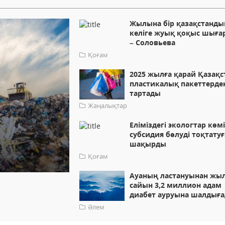
Жылына бір қазақстанды
келіге жуық қоқыс шыға
– Соловьева
Қоғам
2025 жылға қарай Қазақс
пластикалық пакеттерде
тартады
Жаңалықтар
Еліміздегі экологтар көм
субсидия бөлуді тоқтатуғ
шақырды
Қоғам
Ауаның ластануынан жы
сайын 3,2 миллион адам
диабет ауруына шалдығ
Әлем