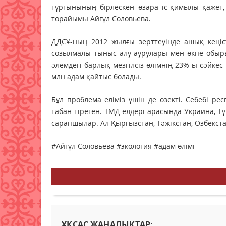
тұрғынының бірлескен өзара іс-қимылы қажет
төрайымы Айгүл Соловьева.
ДДСҰ-ның 2012 жылғы зерттеуінде ашық кеңіс
созылмалы тыныс алу аурулары мен өкпе обыры
әлемдегі барлық мезгілсіз өлімнің 23%-ы сәйке
млн адам қайтыс болады.
Бұл проблема еліміз үшін де өзекті. Себебі р
табан тіреген. ТМД елдері арасында Украина, Т
сарапшылар. Ал Қырғызстан, Тәжікстан, Өзбекст
#Айгүл Соловьева #экология #адам өлімі
ҰҚСАС ЖАҢАЛЫҚТАР: