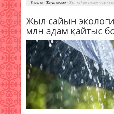
Қазалы
»
Жаңалықтар
» Жыл сайын экологиялық пр
Жыл сайын эколог
млн адам қайтыс б