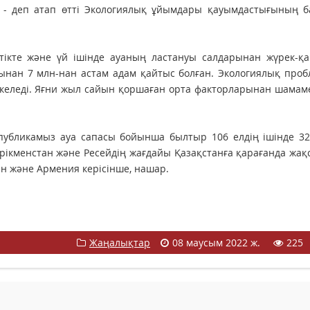
, - деп атап өтті Экологиялық ұйымдары қауымдастығының б
тікте және үй ішінде ауаның ластануы салдарынан жүрек-қа
нан 7 млн-нан астам адам қайтыс болған. Экологиялық проб
с келеді. Яғни жыл сайын қоршаған орта факторларынан шамам
еспубликамыз ауа сапасы бойынша былтыр 106 елдің ішінде 3
үрікменстан және Ресейдің жағдайы Қазақстанға қарағанда жақ
ан және Армения керісінше, нашар.
Жаңалықтар
08 маусым 2022 ж.
225