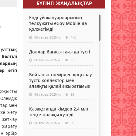
БҮГІНГI ЖАҢАЛЫҚТАР
Енді үй жануарларының
3
төлқұжаты eGov Mobile-да
қолжетімді
06 тамыз 2026 ж.
100
лттық
Доллар бағасы тағы да түсті
Белгілі
06 тамыз 2026 ж.
105
улардың
ер етіп
Бейтаныс нөмірден қоңырау
түсті: коллектор мен
алаяқты қалай ажыратамыз
қоқысты
06 тамыз 2026 ж.
96
Әлемдік
ттар мен
Қазақстанда кімдер 2,4 млн
кке жету
теңге жалақы күтеді
 жеткізу
06 тамыз 2026 ж.
95
 жарату
ің әрбір