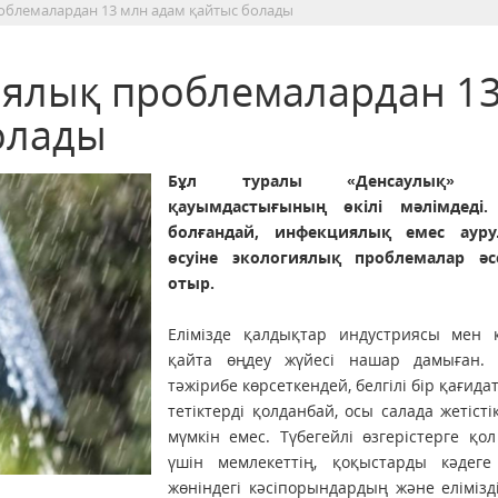
облемалардан 13 млн адам қайтыс болады
иялық проблемалардан 1
олады
Бұл туралы «Денсаулық» ұ
қауымдастығының өкілі мәлімдеді. 
болғандай, инфекциялық емес аур
өсуіне экологиялық проблемалар әс
отыр.
Елімізде қалдықтар индустриясы мен 
қайта өңдеу жүйесі нашар дамыған. 
тәжірибе көрсеткендей, белгілі бір қағида
тетіктерді қолданбай, осы салада жетісті
мүмкін емес. Түбегейлі өзгерістерге қол
үшін мемлекеттің, қоқыстарды кәдеге
жөніндегі кәсіпорындардың және елімізд