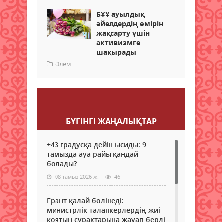
БҰҰ ауылдық
әйелдердің өмірін
жақсарту үшін
активизмге
шақырады
Әлем
Пікір қалдыру
БҮГІНГI ЖАҢАЛЫҚТАР
+43 градусқа дейін ысиды: 9
тамызда ауа райы қандай
болады?
08 тамыз 2026 ж.
46
Грант қалай бөлінеді:
министрлік талапкерлердің жиі
қоятын сұрақтарына жауап берді