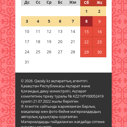
Дс
Сс
Ср
Бс
Жм
Сб
Жс
1
2
Ғалымдар отбасында нешінші
болып туғаныңыз өміріңізге
3
4
5
6
7
8
9
қалай әсер ететінін айтты
08 тамыз 2026 ж.
61
10
11
12
13
14
15
16
17
18
19
20
21
22
23
1 қыркүйектен бастап жаңа
шектеу: Қазақстанға қандай
24
25
26
27
28
29
30
көліктерді әкелуге тыйым
салынады?
31
08 тамыз 2026 ж.
61
© 2026. Qazaly.kz ақпараттық агенттігі.
Гранттан қағылған
Қазақстан Республикасы Ақпарат және
талапкерлерге тағы бір
Қоғамдық даму министрлігі, Ақпарат
мүмкіндік: 4 мыңнан астам грант
комитетінің тіркеу туралы № KZ21VPY00052419
бар
куәлігі 21.07.2022 жылы берілген.
08 тамыз 2026 ж.
58
® Агенттік сайтында жарияланған барлық
мақалалар мен фото-бейне материалдардың
авторлық құқықтары қорғалған.
Азаматтық белсенділік – ел
Материалдарды пайдаланған жағдайда сілтеме
болашағының кепілі
жасалуы міндетті.