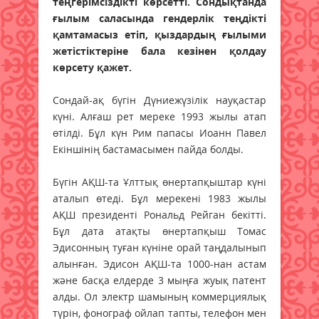
теңгерімсіздікті көрсетті. Сондықтанда
ғылым саласында гендерлік теңдікті
қамтамасыз етіп, қыздардың ғылыми
жетістіктеріне бала кезінен қолдау
көрсету қажет.
Сондай-ақ бүгін Дүниежүзілік науқастар
күні. Алғаш рет мереке 1993 жылы атап
өтілді. Бұл күн Рим папасы Иоанн Павел
Екіншінің бастамасымен пайда болды.
Бүгін АҚШ-та Ұлттық өнертапқыштар күні
аталып өтеді. Бұл мерекені 1983 жылы
АҚШ президенті Рональд Рейган бекітті.
Бұл дата атақты өнертапқыш Томас
Эдисонның туған күніне орай таңдалынып
алынған. Эдисон АҚШ-та 1000-нан астам
және басқа елдерде 3 мыңға жуық патент
алды. Ол электр шамының коммерциялық
түрін, фонограф ойлап тапты, телефон мен