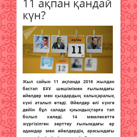
11 ақпан қандай
күн?
Жыл сайын 11 ақпанда 2016 жылдан
бастап БҰҰ шешімімен ғылымдағы
әйелдер мен қыздардың халықаралық
күні аталып өтеді. Әйелдер әлі күнге
дейін бұл салада қиындықтарға тап
болып келеді. 14 мемлекетте
жүргізілген зерттеу ғылымдағы ер
адамдар мен әйелдердің арасындағы