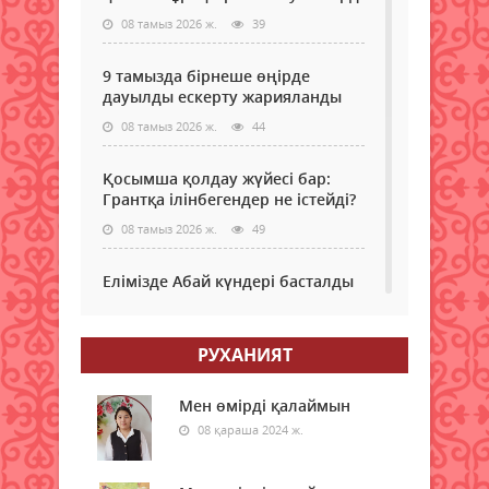
08 тамыз 2026 ж.
39
9 тамызда бірнеше өңірде
дауылды ескерту жарияланды
08 тамыз 2026 ж.
44
Қосымша қолдау жүйесі бар:
Грантқа ілінбегендер не істейді?
08 тамыз 2026 ж.
49
Елімізде Абай күндері басталды
08 тамыз 2026 ж.
41
РУХАНИЯТ
Қызылордада “Жасыл ел“ еңбек
жасақтарының қатысуымен
экологиялық сенбілік өтті
Мен өмірді қалаймын
08 қараша 2024 ж.
08 тамыз 2026 ж.
46
Жексенбіде еліміздің барлық