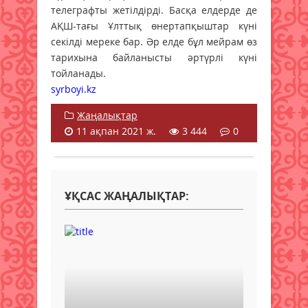
телеграфты жетілдірді. Басқа елдерде де
АҚШ-тағы Ұлттық өнертапқыштар күні
секілді мереке бар. Әр елде бұл мейрам өз
тарихына байланысты әртүрлі күні
тойланады.
syrboyi.kz
Жаңалықтар
11 ақпан 2021 ж.
3 444
0
ҰҚСАС ЖАҢАЛЫҚТАР: