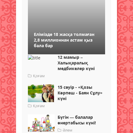
Елімізде 18 жасқа толмаған
2,8 миллионнан астам қыз
бала бар
12 мамыр –
Халықаралық
медбикелер күні
Қоғам
15 сәуір - «Қозы
Көрпеш - Баян Сұлу»
күні
Қоғам
Бүгін — балалар
өнертабысы күні!
Әлем