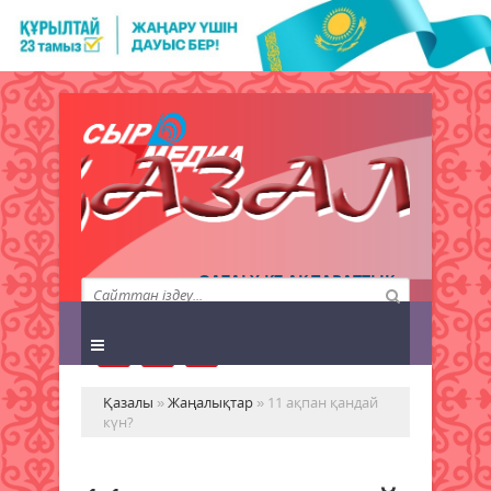
QAZALY.KZ АҚПАРАТТЫҚ
АГЕНТТІГІ
Қазалы
»
Жаңалықтар
» 11 ақпан қандай
күн?