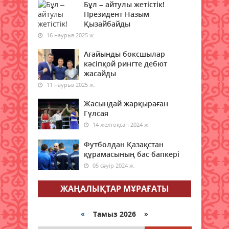
берді
Бұл – айтулы жетістік!
Президент Назым
08 тамыз 2026 ж.
61
Қызайбайды
16 наурыз 2025 ж.
Қазақстанның бірқатар
өңірлеріне аптап ыстық қайта
Ағайынды боксшылар
оралады - синоптиктер
кәсіпқой рингте дебют
08 тамыз 2026 ж.
жасайды
63
11 наурыз 2025 ж.
Елімізде бір тәулікте үш орман
Жасындай жарқыраған
өрті тіркелді
Гүлсая
08 тамыз 2026 ж.
68
14 желтоқсан 2024 ж.
Футболдан Қазақстан
Синоптиктер Астана мен
құрамасының бас бапкері
Алматыда аптап ыстық
болатынын ескертті
05 сәуір 2024 ж.
08 тамыз 2026 ж.
63
ЖАҢАЛЫҚТАР МҰРАҒАТЫ
Қазақстанда 7 тамызда үш
орман өрті тіркелді
«
Тамыз 2026 »
08 тамыз 2026 ж.
66