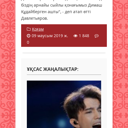
біздің арнайы сыйлы қонағымыз Димаш
Құдайберген ашты", - деп атап өтті
Давлетьяров.
Қоғам
09 маусым 2019 ж.
1 848
0
ҰҚСАС ЖАҢАЛЫҚТАР: