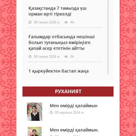
Қазақстанда 7 тамызда үш
орман өрті тіркелді
08 тамыз 2026 ж.
44
Ғалымдар отбасында нешінші
болып туғаныңыз өміріңізге
қалай әсер ететінін айтты
08 тамыз 2026 ж.
34
1 қыркүйектен бастап жаңа
шектеу: Қазақстанға қандай
көліктерді әкелуге тыйым
салынады?
РУХАНИЯТ
08 тамыз 2026 ж.
36
Мен өмірді қалаймын
Гранттан қағылған
08 қараша 2024 ж.
талапкерлерге тағы бір
мүмкіндік: 4 мыңнан астам грант
бар
Мен өмірді қалаймын.