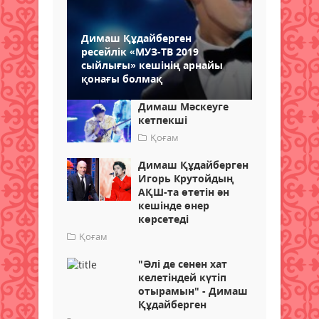
Димаш Құдайберген
ресейлік «МУЗ-ТВ 2019
сыйлығы» кешінің арнайы
қонағы болмақ
Димаш Мәскеуге
кетпекші
Қоғам
Димаш Құдайберген
Игорь Крутойдың
АҚШ-та өтетін ән
кешінде өнер
көрсетеді
Қоғам
"Әлі де сенен хат
келетіндей күтіп
отырамын" - Димаш
Құдайберген