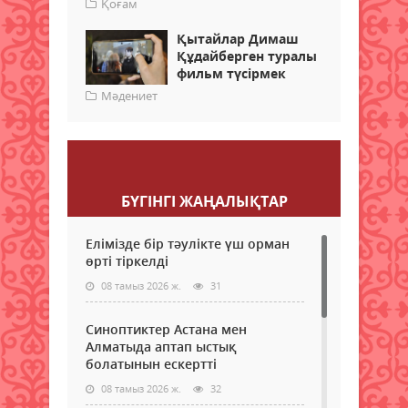
Қоғам
Қытайлар Димаш
Құдайберген туралы
фильм түсірмек
Мәдениет
Пікір қалдыру
БҮГІНГI ЖАҢАЛЫҚТАР
Елімізде бір тәулікте үш орман
өрті тіркелді
08 тамыз 2026 ж.
31
Синоптиктер Астана мен
Алматыда аптап ыстық
болатынын ескертті
08 тамыз 2026 ж.
32