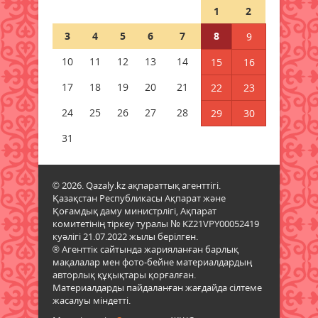
17 облыста ескерту жарияланды
1
2
08 тамыз 2026 ж.
67
3
4
5
6
7
8
9
Қазақстандық ғалымдарға
10
11
12
13
14
15
16
Еуразиялық одақ елдерінде
жұмыс істеу жеңілдетілді
17
18
19
20
21
22
23
08 тамыз 2026 ж.
67
24
25
26
27
28
29
30
Өзекті мәселе жөнінде ой өрбітті
31
08 тамыз 2026 ж.
61
© 2026. Qazaly.kz ақпараттық агенттігі.
Жастар тәрбиесі – болашаққа
Қазақстан Республикасы Ақпарат және
бағдар
Қоғамдық даму министрлігі, Ақпарат
08 тамыз 2026 ж.
60
комитетінің тіркеу туралы № KZ21VPY00052419
куәлігі 21.07.2022 жылы берілген.
® Агенттік сайтында жарияланған барлық
Өңірлік дамудың өзекті
мақалалар мен фото-бейне материалдардың
міндеттері айқындалды
авторлық құқықтары қорғалған.
Материалдарды пайдаланған жағдайда сілтеме
08 тамыз 2026 ж.
56
жасалуы міндетті.