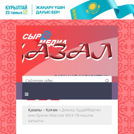
QAZALY.KZ АҚПАРАТТЫҚ
АГЕНТТІГІ
Қазалы
»
Қоғам
» Димаш Құдайберген
мен Ержан Максим МУЗ-ТВ кешіне
қатысты