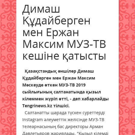
Димаш
Құдайберген
мен Ержан
Максим МУЗ-ТВ
кешіне қатысты
Қазақстандық әншілер Димаш
Құдайберген мен Ержан Максим
Мәскеуде өткен МУЗ-ТВ 2019
сыйлығының салтанатында қызыл
кілеммен жүріп өтті, - деп хабарлайды
Tengrinews.kz тілшісі.
Салтанатты шарада түскен суреттерді
Instagram әлеуметтік желісінде МУЗ-ТВ
телеарнасының бас директоры Арман
Давлетьяров жариялады. "Қызыл кілемді