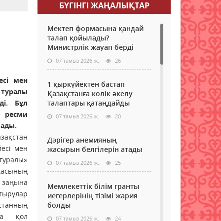
БҮГІНГI ЖАҢАЛЫҚТАР
Мектеп формасына қандай
талап қойылады?
Министрлік жауап берді
07 тамыз 2026 ж.
26
есі мен
1 қыркүйектен бастап
туралы
Қазақстанға көлік әкелу
ді. Бұл
талаптары қатаңдайды
 ресми
07 тамыз 2026 ж.
20
лады.
зақстан
Дәрігер анемияның
есі мен
жасырын белгілерін атады
туралы»
07 тамыз 2026 ж.
25
асының
аңына
Мемлекеттік білім гранты
тырулар
иегерлерінің тізімі жария
станның
болды
на қол
07 тамыз 2026 ж.
24