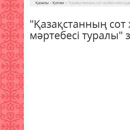
Қазалы
»
Қоғам
» "Қазақстанның сот жүйесі мен судь
"Қазақстанның сот 
мәртебесі туралы" з