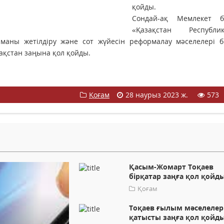
қойды.
Сондай-ақ Мемлекет 
«Қазақстан Республи
наманы жетілдіру және сот жүйесін реформалау мәселелері 
зақстан заңына қол қойды.
Қоғам
28 наурыз 2023 ж.
573
Қасым-Жомарт Тоқаев
бірқатар заңға қол қойд
Қоғам
Тоқаев ғылым мәселелер
қатысты заңға қол қойд