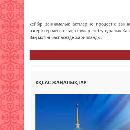
кейбір заңнамалық актілеріне процестік заң
өзгерістер мен толықтырулар енгізу туралы» Қа
Заң мәтіні баспасөзде жарияланды.
ҰҚСАС ЖАҢАЛЫҚТАР: