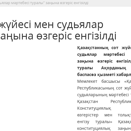
ялар мәртебесі туралы" заңына өзгеріс енгізілді
жүйесі мен судьялар
аңына өзгеріс енгізілді
Қазақстанның сот жүй
судьялар мәртебесі 
заңына өзгеріс енгізіл
туралы Ақорданың
баспасөз қызметі хабар
Мемлекет басшысы «Қа
Республикасының сот жүй
судьяларының мәртебесі 
Қазақстан Республик
Конституциялық з
өзгерістер мен толық
енгізу туралы» Қазақ
конституциялық заңы