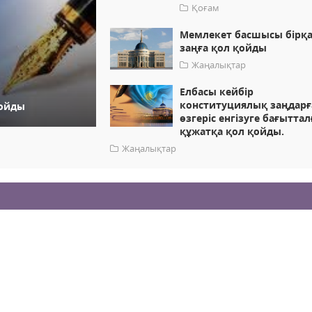
Қоғам
Мемлекет басшысы бірқ
заңға қол қойды
Жаңалықтар
Елбасы кейбір
конституциялық заңдарғ
қойды
өзгеріс енгізуге бағыттал
құжатқа қол қойды.
Жаңалықтар