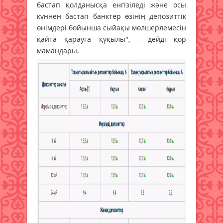
бастап қолданысқа енгізіледі және осы
күннен бастап банктер өзінің депозиттік
өнімдері бойынша сыйақы мөлшерлемесін
қайта қарауға құқылы", - дейді қор
мамандары.