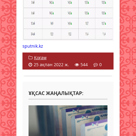
sputnik.kz
Қоғам
25 ақпан 2022 ж.
544
0
ҰҚСАС ЖАҢАЛЫҚТАР: