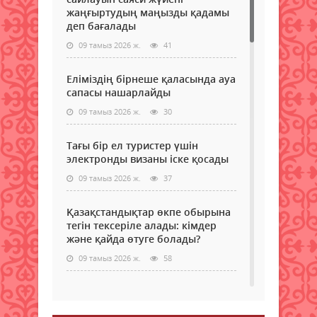
жаңғыртудың маңызды қадамы
деп бағалады
09 тамыз 2026 ж.
41
Еліміздің бірнеше қаласында ауа
сапасы нашарлайды
09 тамыз 2026 ж.
30
Тағы бір ел туристер үшін
электронды визаны іске қосады
09 тамыз 2026 ж.
37
Қазақстандықтар өкпе обырына
тегін тексеріле алады: кімдер
және қайда өтуге болады?
09 тамыз 2026 ж.
58
Самокаттың қаупі неде?
Ғалымдар зерттеу нәтижесін