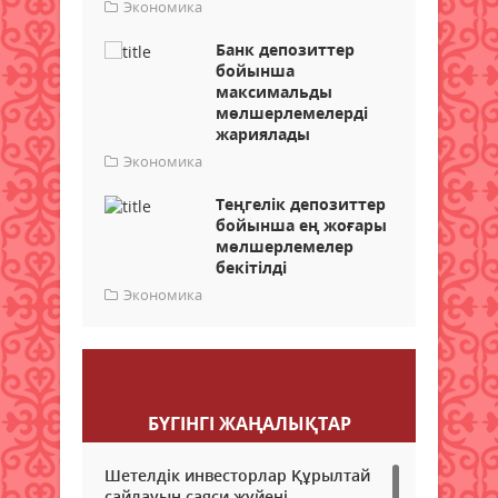
Экономика
Банк депозиттер
бойынша
максимальды
мөлшерлемелерді
жариялады
Экономика
Теңгелік депозиттер
бойынша ең жоғары
мөлшерлемелер
бекітілді
Экономика
Пікір қалдыру
БҮГІНГI ЖАҢАЛЫҚТАР
Шетелдік инвесторлар Құрылтай
сайлауын саяси жүйені