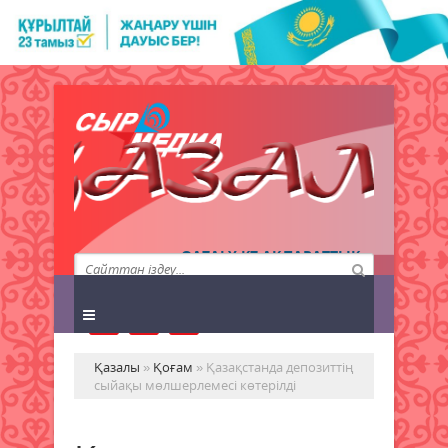
QAZALY.KZ АҚПАРАТТЫҚ
АГЕНТТІГІ
Қазалы
»
Қоғам
» Қазақстанда депозиттің
сыйақы мөлшерлемесі көтерілді