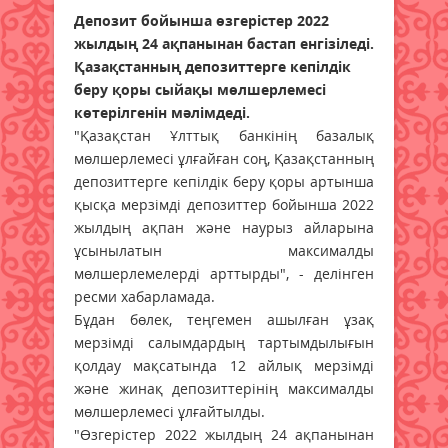
Депозит бойынша өзгерістер 2022
жылдың 24 ақпанынан бастап енгізіледі.
Қазақстанның депозиттерге кепілдік
беру қоры сыйақы мөлшерлемесі
көтерілгенін мәлімдеді.
"Қазақстан Ұлттық банкінің базалық
мөлшерлемесі ұлғайған соң, Қазақстанның
депозиттерге кепілдік беру қоры артынша
қысқа мерзімді депозиттер бойынша 2022
жылдың ақпан және наурыз айларына
ұсынылатын максималды
мөлшерлемелерді арттырды", - делінген
ресми хабарламада.
Бұдан бөлек, теңгемен ашылған ұзақ
мерзімді салымдардың тартымдылығын
қолдау мақсатында 12 айлық мерзімді
және жинақ депозиттерінің максималды
мөлшерлемесі ұлғайтылды.
"Өзгерістер 2022 жылдың 24 ақпанынан