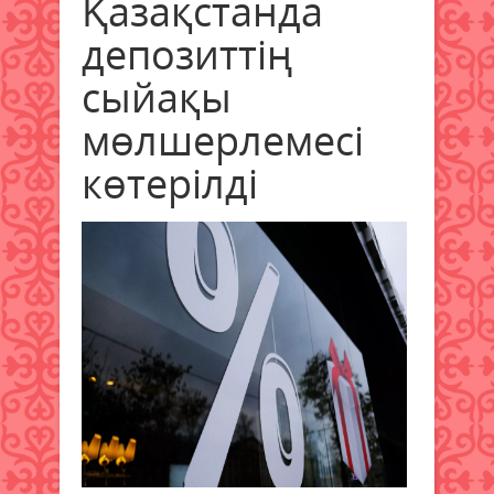
Қазақстанда
депозиттің
сыйақы
мөлшерлемесі
көтерілді