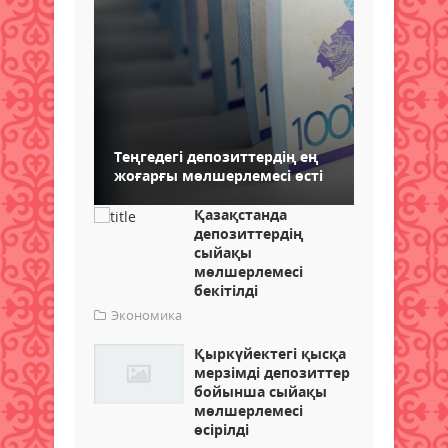
Теңгедегі депозиттердің ең
жоғарғы мөлшерлемесі өсті
Қазақстанда
депозиттердің
сыйақы
мөлшерлемесі
бекітілді
Экономика
Қыркүйектегі қысқа
мерзімді депозиттер
бойынша сыйақы
мөлшерлемесі
өсірілді