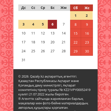
05 тамыз 2026 ж.
136
Дс
Сс
Ср
Бс
Жм
Сб
Жс
1
2
Әйел кәсіпкерлерді
қаржыландыруды қадағалайтын
3
4
5
6
7
8
9
платформа іске қосылды
10
05 тамыз 2026 ж.
11
12
13
150
14
15
16
17
18
19
20
21
22
23
Қазгидромет тамызда кей
өңірлерде құрғақшылық қаупі
24
25
26
27
28
29
30
жоғары екенін болжады
31
05 тамыз 2026 ж.
125
Қазақстанның үш қаласында
© 2026. Qazaly.kz ақпараттық агенттігі.
жүргізушісіз көліктер сынақтан
Қазақстан Республикасы Ақпарат және
өткізіледі
Қоғамдық даму министрлігі, Ақпарат
05 тамыз 2026 ж.
127
комитетінің тіркеу туралы № KZ21VPY00052419
куәлігі 21.07.2022 жылы берілген.
® Агенттік сайтында жарияланған барлық
Жел күшейіп, найзағай ойнайды:
мақалалар мен фото-бейне материалдардың
Синоптиктер алдағы күндері ауа
авторлық құқықтары қорғалған.
райы құбылатынын болжады