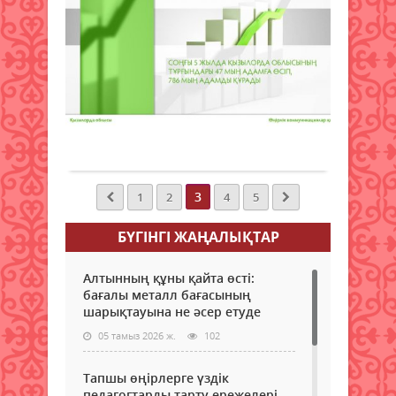
жы
Фотобаян
Қы
22
об
маусым
тұ
2018 ж.
са
1 489
0
...
Толығырақ
3
1
2
4
5
БҮГІНГI ЖАҢАЛЫҚТАР
Алтынның құны қайта өсті:
бағалы металл бағасының
шарықтауына не әсер етуде
05 тамыз 2026 ж.
102
Тапшы өңірлерге үздік
педагогтарды тарту ережелері