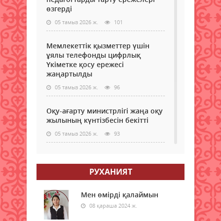
өзгерді
05 тамыз 2026 ж.
101
Мемлекеттік қызметтер үшін
ұялы телефонды цифрлық
Үкіметке қосу ережесі
жаңартылды
05 тамыз 2026 ж.
96
Оқу-ағарту министрлігі жаңа оқу
жылының күнтізбесін бекітті
05 тамыз 2026 ж.
93
МӘМС қаражатын бақылау
күшейеді: төлемдерге цифрлық
РУХАНИЯТ
қадағалау жүйесі енгізілмек
05 тамыз 2026 ж.
96
Мен өмірді қалаймын
08 қараша 2024 ж.
Донор мен реципиенттің