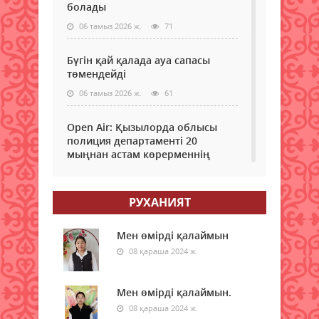
болады
06 тамыз 2026 ж.
71
Бүгін қай қалада ауа сапасы
төмендейді
06 тамыз 2026 ж.
61
Open Air: Қызылорда облысы
полиция департаменті 20
мыңнан астам көрерменнің
қауіпсіздігін қамтамасыз етті
06 тамыз 2026 ж.
78
РУХАНИЯТ
Ұлттық банк 6 тамызға арналған
валюта бағамын жариялады
Мен өмірді қалаймын
08 қараша 2024 ж.
06 тамыз 2026 ж.
74
Дауыл, жаңбыр: Еліміздің
Мен өмірді қалаймын.
бірнеше өңірінде ауа райына
08 қараша 2024 ж.
байланысты ескерту жасалды