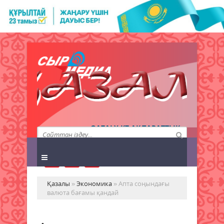
QAZALY.KZ АҚПАРАТТЫҚ
АГЕНТТІГІ
Қазалы
»
Экономика
» Апта соңындағы
валюта бағамы қандай