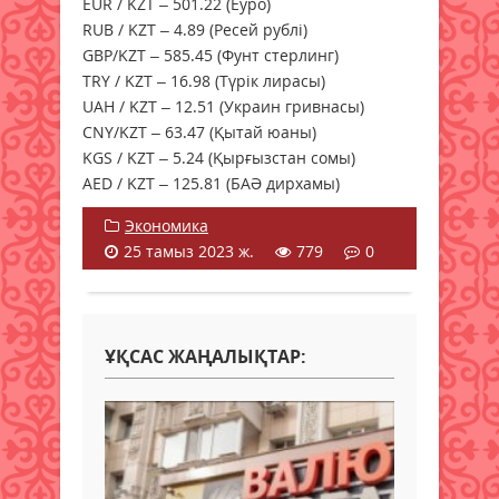
EUR / KZT – 501.22 (Еуро)
RUB / KZT – 4.89 (Ресей рублі)
GBP/KZT – 585.45 (Фунт стерлинг)
TRY / KZT – 16.98 (Түрік лирасы)
UAH / KZT – 12.51 (Украин гривнасы)
CNY/KZT – 63.47 (Қытай юаны)
KGS / KZT – 5.24 (Қырғызстан сомы)
AED / KZT – 125.81 (БАӘ дирхамы)
Экономика
25 тамыз 2023 ж.
779
0
ҰҚСАС ЖАҢАЛЫҚТАР: