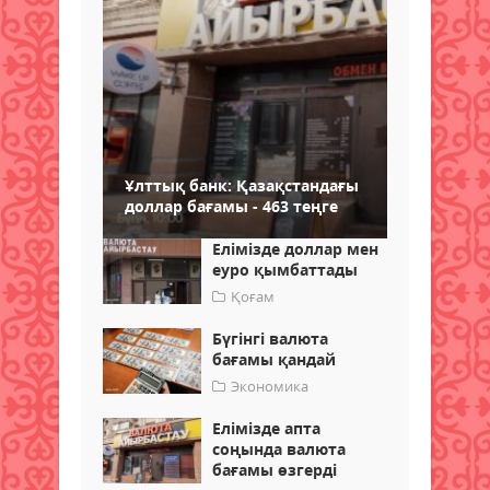
Ұлттық банк: Қазақстандағы
доллар бағамы - 463 теңге
Елімізде доллар мен
еуро қымбаттады
Қоғам
Бүгінгі валюта
бағамы қандай
Экономика
Елімізде апта
соңында валюта
бағамы өзгерді