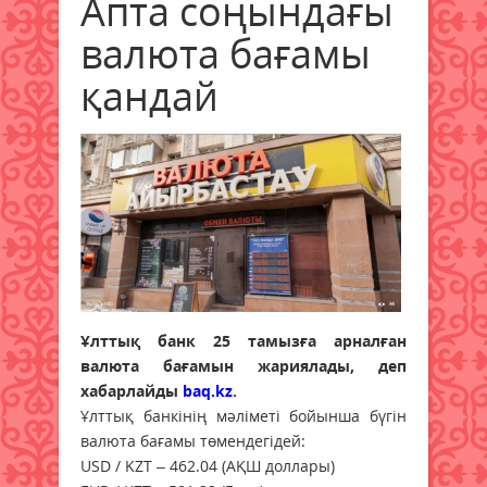
Апта соңындағы
валюта бағамы
қандай
Ұлттық банк 25 тамызға арналған
валюта бағамын жариялады, деп
хабарлайды
baq.kz
.
Ұлттық банкінің мәліметі бойынша бүгін
валюта бағамы төмендегідей:
USD / KZT – 462.04 (АҚШ доллары)