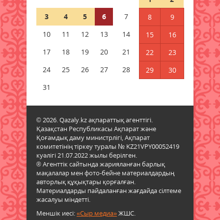
3
4
5
6
7
8
9
Қазақстан Орталық Азиядағы
көшуге ең қолайлы ел атанды
10
11
12
13
14
15
16
06 тамыз 2026 ж.
66
17
18
19
20
21
22
23
Алтынның құны қайта өсті:
24
25
26
27
28
29
30
бағалы металл бағасының
шарықтауына не әсер етуде
31
05 тамыз 2026 ж.
114
© 2026. Qazaly.kz ақпараттық агенттігі.
Тапшы өңірлерге үздік
Қазақстан Республикасы Ақпарат және
педагогтарды тарту ережелері
Қоғамдық даму министрлігі, Ақпарат
өзгерді
комитетінің тіркеу туралы № KZ21VPY00052419
05 тамыз 2026 ж.
113
куәлігі 21.07.2022 жылы берілген.
® Агенттік сайтында жарияланған барлық
мақалалар мен фото-бейне материалдардың
Мемлекеттік қызметтер үшін
авторлық құқықтары қорғалған.
ұялы телефонды цифрлық
Материалдарды пайдаланған жағдайда сілтеме
Үкіметке қосу ережесі
жасалуы міндетті.
жаңартылды
Меншік иесі:
«Сыр медиа»
ЖШС.
05 тамыз 2026 ж.
109