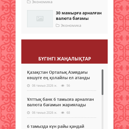
Экономика
30 мамырға арналған
валюта бағамы
Экономика
Пікір қалдыру
БҮГІНГI ЖАҢАЛЫҚТАР
Қазақстан Орталық Азиядағы
көшуге ең қолайлы ел атанды
06 тамыз 2026 ж.
56
Ұлттық банк 6 тамызға арналған
валюта бағамын жариялады
06 тамыз 2026 ж.
68
6 тамызда күн райы қандай