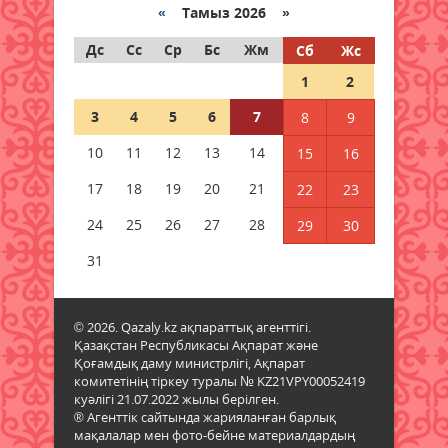
«
Тамыз 2026 »
06 тамыз 2026 ж.
87
Дс
Сс
Ср
Бс
Жм
Сб
Жс
Дауыл, жаңбыр: Еліміздің
1
2
бірнеше өңірінде ауа райына
байланысты ескерту жасалды
3
4
5
6
7
8
9
06 тамыз 2026 ж.
87
10
11
12
13
14
15
16
Бұршақ, дауыл: Еліміздің 16
17
18
19
20
21
22
23
өңірінде дауылды ескерту
жарияланды
24
25
26
27
28
29
30
06 тамыз 2026 ж.
88
31
6 тамызға валюта бағамы
06 тамыз 2026 ж.
85
© 2026. Qazaly.kz ақпараттық агенттігі.
Қазақстан Республикасы Ақпарат және
Қоғамдық даму министрлігі, Ақпарат
Синоптиктер Қазақстанның екі
комитетінің тіркеу туралы № KZ21VPY00052419
қаласында ауа сапасы
куәлігі 21.07.2022 жылы берілген.
нашарлауы мүмкін екенін
® Агенттік сайтында жарияланған барлық
ескертті
мақалалар мен фото-бейне материалдардың