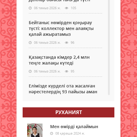
06 тамыз 2026 ж.
105
Бейтаныс нөмірден қоңырау
түсті: коллектор мен алаяқты
қалай ажыратамыз
06 тамыз 2026 ж.
96
Қазақстанда кімдер 2,4 млн
теңге жалақы күтеді
06 тамыз 2026 ж.
95
Елімізде күрделі ота жасалған
нәрестелердің 93 пайызы аман
қалып жатыр – ДСМ
06 тамыз 2026 ж.
90
РУХАНИЯТ
Еріктілер еңбегі бағаланады:
ЖОО-ға қабылдауда ескеріледі
Мен өмірді қалаймын
08 қараша 2024 ж.
06 тамыз 2026 ж.
93