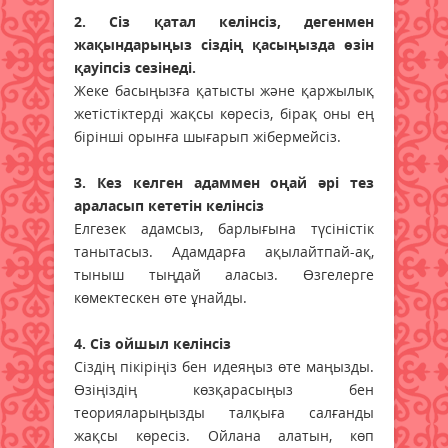
2. Сіз қатал келінсіз, дегенмен
жақындарыңыз сіздің қасыңызда өзін
қауіпсіз сезінеді.
Жеке басыңызға қатысты және қаржылық
жетістіктерді жақсы көресіз, бірақ оны ең
бірінші орынға шығарып жібермейсіз.
3. Кез келген адаммен оңай әрі тез
араласып кететін келінсіз
Елгезек адамсыз, барлығына түсіністік
танытасыз. Адамдарға ақылайтпай-ақ,
тыныш тыңдай аласыз. Өзгелерге
көмектескен өте ұнайды.
4. Сіз ойшыл келінсіз
Сіздің пікіріңіз бен идеяңыз өте маңызды.
Өзіңіздің көзқарасыңыз бен
теорияларыңызды талқыға салғанды
жақсы көресіз. Ойлана алатын, көп