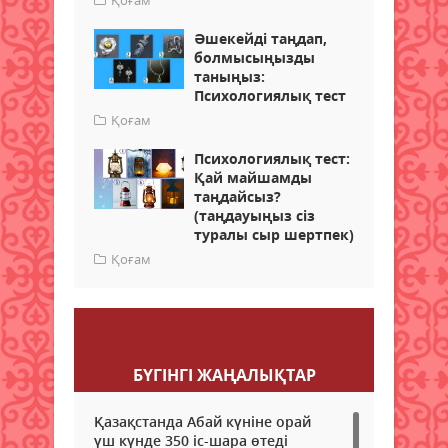
Қоғам
Әшекейді таңдап,
болмысыңызды
таныңыз:
Психологиялық тест
Қоғам
Психологиялық тест:
Қай майшамды
таңдайсыз?
(таңдауыңыз сіз
туралы сыр шертпек)
Қоғам
Пікір қалдыру
БҮГІНГI ЖАҢАЛЫҚТАР
Қазақстанда Абай күніне орай
үш күнде 350 іс-шара өтеді