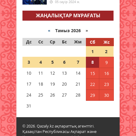
05 сәуір 2024 ж.
Халықаралық Жастар күніне
арналған апталық іс-шаралар
ЖАҢАЛЫҚТАР МҰРАҒАТЫ
өтуде
08 тамыз 2026 ж.
77
«
Тамыз 2026 »
Мәслихат сессиясында маңызды
Дс
Сс
Ср
Бс
Жм
Сб
Жс
мәселелер қаралды
1
2
08 тамыз 2026 ж.
70
3
4
5
6
7
8
9
Қызылордада 2026 жылы
10
11
12
13
14
15
16
құрылысқа 177 млрд теңге
бөлінді
17
18
19
20
21
22
23
08 тамыз 2026 ж.
71
24
25
26
27
28
29
30
Жамбылда жаңа флюорит
31
зауыты салынады
08 тамыз 2026 ж.
68
© 2026. Qazaly.kz ақпараттық агенттігі.
Қазақстан Республикасы Ақпарат және
Қазақстанның басым бөлігінде