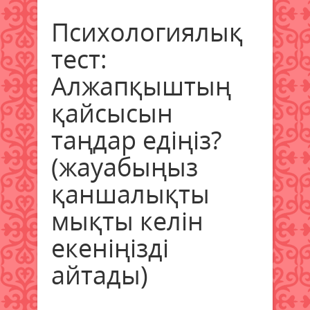
Психологиялық
тест:
Алжапқыштың
қайсысын
таңдар едіңіз?
(жауабыңыз
қаншалықты
мықты келін
екеніңізді
айтады)