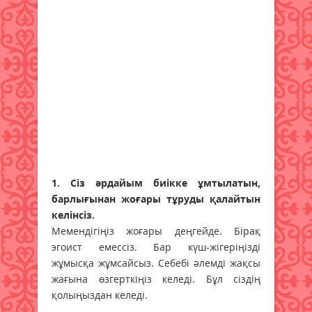
1. Сіз әрдайым биікке ұмтылатын,
барлығынан жоғары тұруды қалайтын
келінсіз.
Мемендігіңіз жоғары деңгейде. Бірақ
эгоист емессіз. Бар күш-жігеріңізді
жұмысқа жұмсайсыз. Себебі әлемді жақсы
жағына өзгерткіңіз келеді. Бұл сіздің
қолыңыздан келеді.