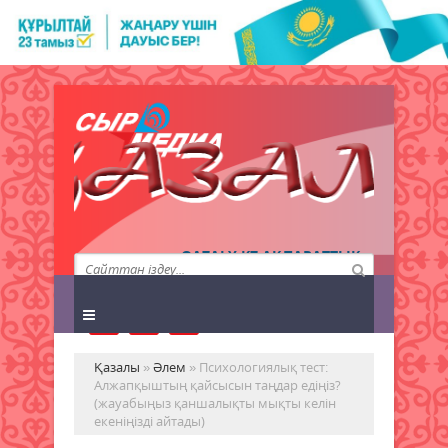
QAZALY.KZ АҚПАРАТТЫҚ
АГЕНТТІГІ
Қазалы
»
Әлем
» Психологиялық тест:
Алжапқыштың қайсысын таңдар едіңіз?
(жауабыңыз қаншалықты мықты келін
екеніңізді айтады)