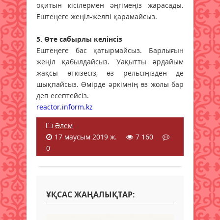
оқитын кісілермен әңгімеңіз жарасады.
Ештеңеге жеңіл-желпі қарамайсыз.
5. Өте сабырлы келінсіз
Ештеңеге бас қатырмайсыз. Барлығын
жеңіл қабылдайсыз. Уақытты әрдайым
жақсы өткізесіз, өз рельсіңізден де
шықпайсыз. Өмірде әркімнің өз жолы бар
деп есептейсіз.
reactor.inform.kz
Әлем
17 маусым 2019 ж.
7 160
0
ҰҚСАС ЖАҢАЛЫҚТАР: