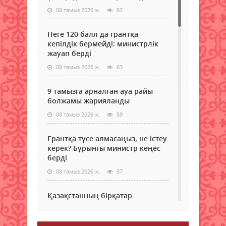
08 тамыз 2026 ж.
63
Неге 120 балл да грантқа
кепілдік бермейді: министрлік
жауап берді
08 тамыз 2026 ж.
63
9 тамызға арналған ауа райы
болжамы жарияланды
08 тамыз 2026 ж.
59
Грантқа түсе алмасаңыз, не істеу
керек? Бұрынғы министр кеңес
берді
08 тамыз 2026 ж.
57
Қазақстанның бірқатар
өңірлеріне аптап ыстық қайта
оралады - синоптиктер