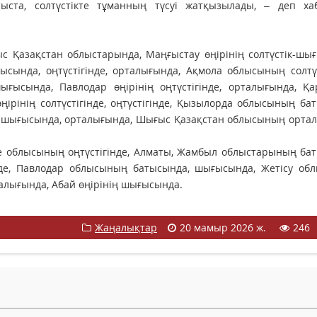
тыста, солтүстікте тұманның түсуі жатқызылады, – деп ха
ыс Қазақстан облыстарында, Маңғыстау өңірінің солтүстік-шы
сында, оңтүстігінде, орталығында, Ақмола облысының солтүс
ғысында, Павлодар өңірінің оңтүстігінде, орталығында, Қа
ірінің солтүстігінде, оңтүстігінде, Қызылорда облысының ба
, шығысында, орталығында, Шығыс Қазақстан облысының орта
бе облысының оңтүстігінде, Алматы, Жамбыл облыстарының ба
інде, Павлодар облысының батысында, шығысында, Жетісу об
лығында, Абай өңірінің шығысында.
Жаңалықтар
20 мамыр 2026 ж.
246