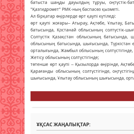
батыста шаңды дауылдың тұруы, оңтүстік-ба
"Қазгидромет" РМК-ның баспасөз қызметі.
Ал бірқатар өңірлерде өрт қаупі күтіледі:
өрт қаупі жоғары– Атырау, Ақтөбе, Ұлытау, Бат
батысында, Қостанай облысының солтүстік-шығы
Солтүстік Қазақстан облысының батысында, шы
облысының батысында, шығысында, Түркістан өң
орталығында, Жамбыл облысының солтүстігінде
Жетісу облысының солтүстігінде;
төтенше өрт қаупі – Қызылорда өңірінде, Ақтө
Қарағанды облысының солтүстігінде, оңтүстіг
шығысында, Ұлытау облысының шығысында, орта
ҰҚСАС ЖАҢАЛЫҚТАР: