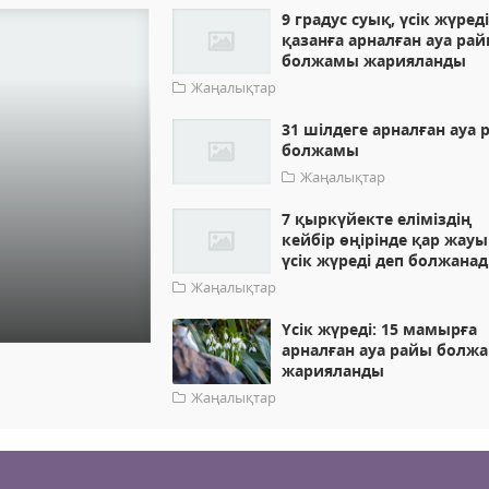
9 градус суық, үсік жүреді
қазанға арналған ауа ра
болжамы жарияланды
Жаңалықтар
31 шілдеге арналған ауа 
болжамы
Жаңалықтар
7 қыркүйекте еліміздің
кейбір өңірінде қар жауы
үсік жүреді деп болжана
Жаңалықтар
Үсік жүреді: 15 мамырға
арналған ауа райы болж
жарияланды
Жаңалықтар