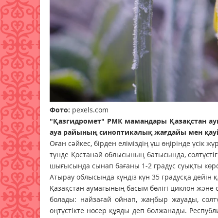
Фото:
pexels.com
"Қазгидромет" РМК мамандары Қазақстан ау
ауа райының синоптикалық жағдайы мен қау
Оған сәйкес, бірден еліміздің үш өңірінде үсік жү
түнде Қостанай облысының батысында, солтүсті
шығысында сынап бағаны 1-2 градус суықты көрсе
Атырау облысында күндіз күн 35 градусқа дейін 
Қазақстан аумағының басым бөлігі циклон жән
болады: найзағай ойнап, жаңбыр жауады, солтүс
оңтүстікте нөсер құяды деп болжанады. Респуб