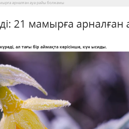
 мамырға арналған ауа райы болжамы
еді: 21 мамырға арналған 
жүреді, ал тағы бір аймақта керісінше, күн ысиды.