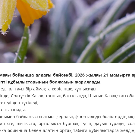
мағы бойынша алдағы бейсенбі, 2026 жылғы 21 мамырға а
іпті құбылыстарының болжамын жариялады.
реді, ал тағы бір аймақта керісінше, күн ысиды:
гінде, Солтүстік Қазақстанның батысында, Шығыс Қазақстан о
теді деп күтіледі;
қатты ысиды.
е онымен байланысты атмосфералық фронтальды бөліктердің ы
тікте, шығыста, орталықта бұршақ түсіп, дауыл тұрады, солт
лика бойынша белең алатын ортақ табиғи құбылыстарға желдің