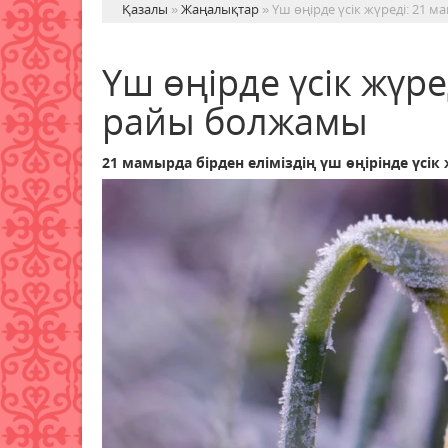
Қазалы
»
Жаңалықтар
» Үш өңірде үсік жүреді: 21
Үш өңірде үсік жүр
райы болжамы
21 мамырда бірден еліміздің үш өңірінде үсік 