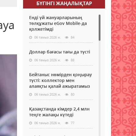
БҮГІНГI ЖАҢАЛЫҚТАР
Енді үй жануарларының
ауа
төлқұжаты eGov Mobile-да
қолжетімді
06 тамыз 2026 ж.
84
Доллар бағасы тағы да түсті
06 тамыз 2026 ж.
88
Бейтаныс нөмірден қоңырау
түсті: коллектор мен
алаяқты қалай ажыратамыз
06 тамыз 2026 ж.
80
Қазақстанда кімдер 2,4 млн
теңге жалақы күтеді
06 тамыз 2026 ж.
77