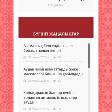
Қоғам
Пікір қалдыру
БҮГІНГI ЖАҢАЛЫҚТАР
Азаматтық белсенділік – ел
болашағының кепілі
08 тамыз 2026 ж.
26
Аудан әкімі азаматтарды жеке
мәселелері бойынша қабылдады
08 тамыз 2026 ж.
52
Халықаралық Жастар күніне
арналған апталық іс-шаралар
өтуде
08 тамыз 2026 ж.
58