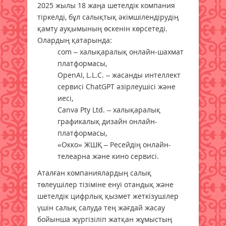
2025 жылы 18 жаңа шетелдік компания
тіркелді, бұл салықтық әкімшілендірудің
қамту ауқымының өскенін көрсетеді.
Олардың қатарында:
com – халықаралық онлайн-шахмат
платформасы,
OpenAI, L.L.C. – жасанды интеллект
сервисі ChatGPT әзірлеушісі және
иесі,
Canva Pty Ltd. – халықаралық
графикалық дизайн онлайн-
платформасы,
«Окко» ЖШҚ – Ресейдің онлайн-
телеарна және кино сервисі.
Аталған компаниялардың салық
төлеушілер тізіміне енуі отандық және
шетелдік цифрлық қызмет жеткізушілер
үшін салық салуда тең жағдай жасау
бойынша жүргізіліп жатқан жұмыстың