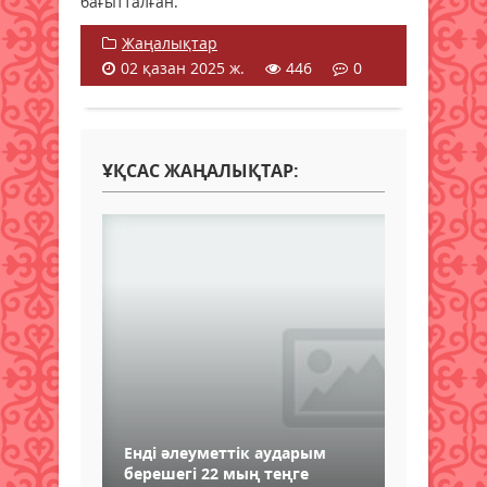
бағытталған.
Жаңалықтар
02 қазан 2025 ж.
446
0
ҰҚСАС ЖАҢАЛЫҚТАР:
Енді әлеуметтік аударым
берешегі 22 мың теңге