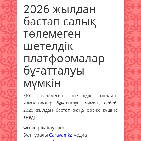
2026 жылдан
бастап салық
төлемеген
шетелдік
платформалар
бұғатталуы
мүмкін
ҚҚС төлемеген шетелдік онлайн-
компаниялар бұғатталуы мүмкін, себебі
2026 жылдан бастап жаңа ереже күшіне
енеді
Фото:
pixabay.com
Бұл туралы
Caravan.kz
медиа