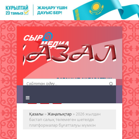
QAZALY.KZ АҚПАРАТТЫҚ
АГЕНТТІГІ
Қазалы
»
Жаңалықтар
» 2026 жылдан
бастап салық төлемеген шетелдік
платформалар бұғатталуы мүмкін