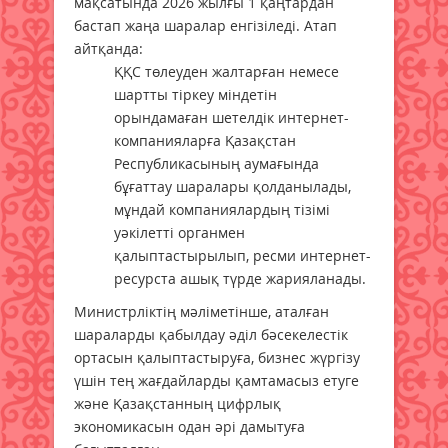
мақсатында 2026 жылғы 1 қаңтардан
бастап жаңа шаралар енгізіледі. Атап
айтқанда:
ҚҚС төлеуден жалтарған немесе
шартты тіркеу міндетін
орындамаған шетелдік интернет-
компанияларға Қазақстан
Республикасының аумағында
бұғаттау шаралары қолданылады,
мұндай компаниялардың тізімі
уәкілетті органмен
қалыптастырылып, ресми интернет-
ресурста ашық түрде жарияланады.
Министрліктің мәліметінше, аталған
шараларды қабылдау әділ бәсекелестік
ортасын қалыптастыруға, бизнес жүргізу
үшін тең жағдайларды қамтамасыз етуге
және Қазақстанның цифрлық
экономикасын одан әрі дамытуға