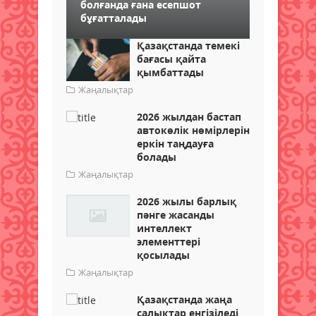
болғанда ғана есепшот
бұғатталады
Қазақстанда темекі
бағасы қайта
қымбаттады
Жаңалықтар
2026 жылдан бастап
автокөлік нөмірлерін
еркін таңдауға
болады
Жаңалықтар
2026 жылы барлық
пәнге жасанды
интеллект
элементтері
қосылады
Жаңалықтар
Қазақстанда жаңа
салықтар енгізіледі