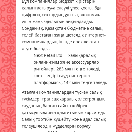
Бұл компаниялар бюджет кірістерін
қалыптастыруға елеулі үлес қосты, бұл
цифрлық сектордың ұлттық экономика
үшін маңыздылығын айқындайды.
Сондай-ақ, Қазақстан бюджетіне салық
төлей бастаған жаңа шетелдік интернет-
компаниялардың ішінде ерекше атап
өтуге болады:
Next Retail Ltd. – халықаралық
онлайн-киім және аксессуарлар
ритейлері, 283 млн теңге төледі,
com – ең ірі сауда интернет-
платформасы, 142 млн теңге төледі.
Аталған компаниялардан түскен салық
түсімдері трансшекаралық электрондық
сауданың барған сайын көбірек
қатысушыларын қамтитынын көрсетеді.
Салық тәртібін күшейту және адал салық
төлеушілердің мүдделерін қорғау