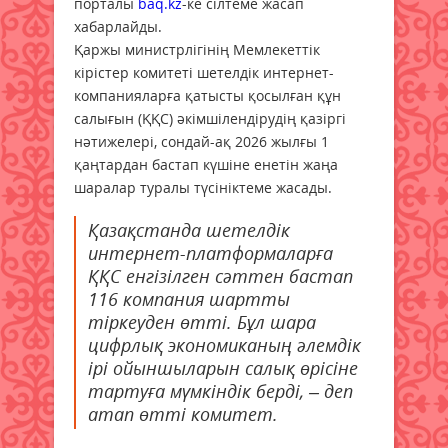
порталы
baq.kz
-ке сілтеме жасап
хабарлайды.
Қаржы министрлігінің Мемлекеттік
кірістер комитеті шетелдік интернет-
компанияларға қатысты қосылған құн
салығын (ҚҚС) әкімшілендірудің қазіргі
нәтижелері, сондай-ақ 2026 жылғы 1
қаңтардан бастап күшіне енетін жаңа
шаралар туралы түсініктеме жасады.
Қазақстанда шетелдік
интернет-платформаларға
ҚҚС енгізілген сәттен бастап
116 компания шартты
тіркеуден өтті. Бұл шара
цифрлық экономиканың әлемдік
ірі ойыншыларын салық өрісіне
тартуға мүмкіндік берді, – деп
атап өтті комитет.