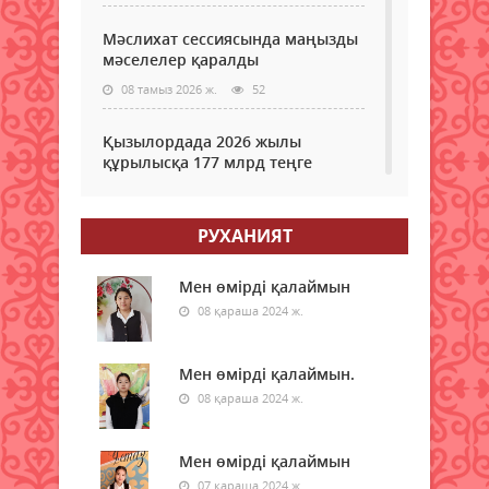
Мәслихат сессиясында маңызды
мәселелер қаралды
08 тамыз 2026 ж.
52
Қызылордада 2026 жылы
құрылысқа 177 млрд теңге
бөлінді
08 тамыз 2026 ж.
54
РУХАНИЯТ
Жамбылда жаңа флюорит
зауыты салынады
Мен өмірді қалаймын
08 қараша 2024 ж.
08 тамыз 2026 ж.
50
Қазақстанның басым бөлігінде
Мен өмірді қалаймын.
жауын-шашынсыз ауа райы
08 қараша 2024 ж.
күтіледі
08 тамыз 2026 ж.
53
Мен өмірді қалаймын
07 қараша 2024 ж.