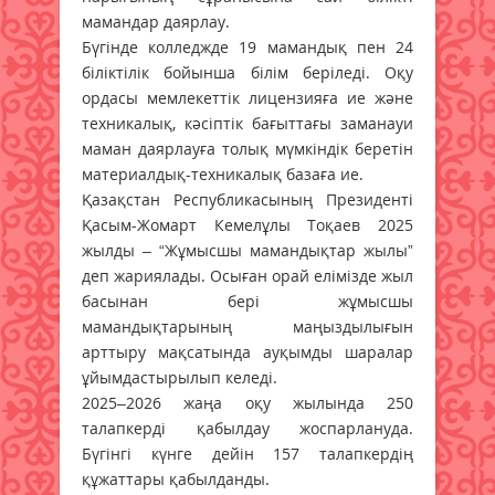
мамандар даярлау.
Бүгінде колледжде 19 мамандық пен 24
біліктілік бойынша білім беріледі. Оқу
ордасы мемлекеттік лицензияға ие және
техникалық, кәсіптік бағыттағы заманауи
маман даярлауға толық мүмкіндік беретін
материалдық-техникалық базаға ие.
Қазақстан Республикасының Президенті
Қасым-Жомарт Кемелұлы Тоқаев 2025
жылды – “Жұмысшы мамандықтар жылы”
деп жариялады. Осыған орай елімізде жыл
басынан бері жұмысшы
мамандықтарының маңыздылығын
арттыру мақсатында ауқымды шаралар
ұйымдастырылып келеді.
2025–2026 жаңа оқу жылында 250
талапкерді қабылдау жоспарлануда.
Бүгінгі күнге дейін 157 талапкердің
құжаттары қабылданды.