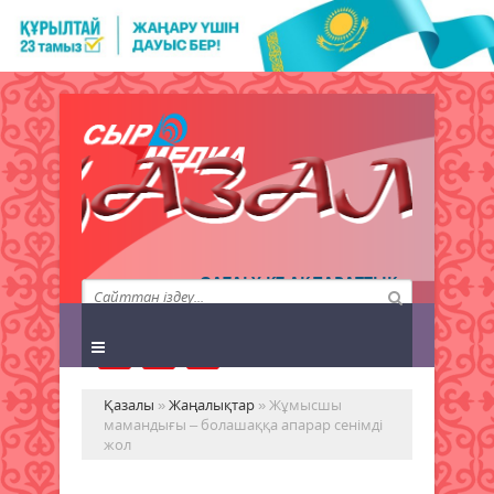
QAZALY.KZ АҚПАРАТТЫҚ
АГЕНТТІГІ
Қазалы
»
Жаңалықтар
» Жұмысшы
мамандығы – болашаққа апарар сенімді
жол