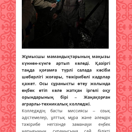
Жұмысшы мамандықтарының маңызы
күннен-күнге артып келеді. Қазіргі
таңда қоғамға түрлі салада кәсіби
шеберлігі жоғары, тәжірибелі кадрлар
қажет. Осы сұранысты өтеу жолында
еңбек етіп келе жатқан іргелі оқу
орындарының бірі – Жаңақорған
аграрлы-техникалық колледжі.
Колледждің басты миссиясы – озық
әдістемелер, ұлттық мұра және әлемдік
тәжірибе негізінде заманауи еңбек
нарығының сұранысына сай білікті