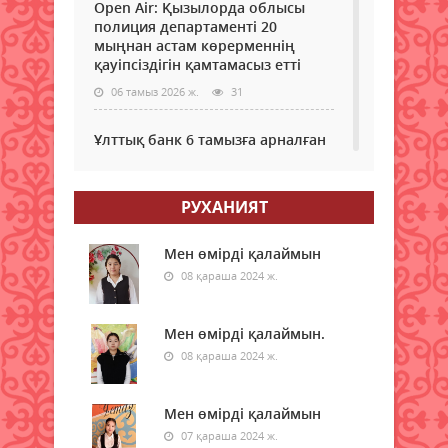
Open Air: Қызылорда облысы
полиция департаменті 20
мыңнан астам көрерменнің
қауіпсіздігін қамтамасыз етті
06 тамыз 2026 ж.
31
Ұлттық банк 6 тамызға арналған
валюта бағамын жариялады
06 тамыз 2026 ж.
29
РУХАНИЯТ
Дауыл, жаңбыр: Еліміздің
бірнеше өңірінде ауа райына
Мен өмірді қалаймын
байланысты ескерту жасалды
08 қараша 2024 ж.
06 тамыз 2026 ж.
37
Мен өмірді қалаймын.
Бұршақ, дауыл: Еліміздің 16
08 қараша 2024 ж.
өңірінде дауылды ескерту
жарияланды
06 тамыз 2026 ж.
Мен өмірді қалаймын
34
07 қараша 2024 ж.