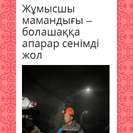
Жұмысшы
мамандығы –
болашаққа
апарар сенімді
жол