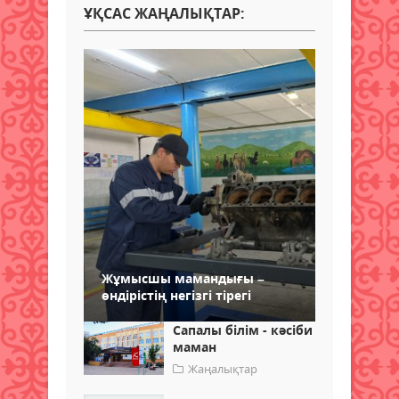
ҰҚСАС ЖАҢАЛЫҚТАР:
Жұмысшы мамандығы –
өндірістің негізгі тірегі
Сапалы білім - кәсіби
маман
Жаңалықтар