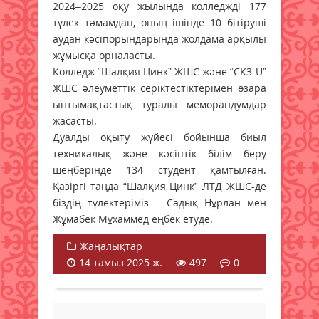
2024–2025 оқу жылында колледжді 177
түлек тәмамдап, оның ішінде 10 бітіруші
аудан кәсіпорындарында жолдама арқылы
жұмысқа орналасты.
Колледж “Шалқия Цинк” ЖШС және “СКЗ-U”
ЖШС әлеуметтік серіктестіктерімен өзара
ынтымақтастық туралы меморандумдар
жасасты.
Дуалды оқыту жүйесі бойынша биыл
техникалық және кәсіптік білім беру
шеңберінде 134 студент қамтылған.
Қазіргі таңда “Шалқия Цинк” ЛТД ЖШС-де
біздің түлектеріміз – Садық Нұрлан мен
Жұмабек Мұхаммед еңбек етуде.
Жаңалықтар
14 тамыз 2025 ж.
497
0