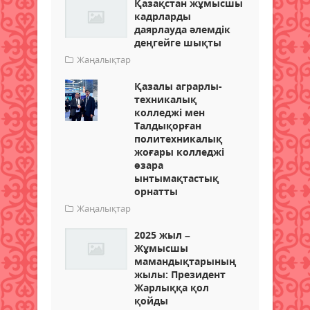
Қазақстан жұмысшы
кадрларды
даярлауда әлемдік
деңгейге шықты
Жаңалықтар
Қазалы аграрлы-
техникалық
колледжі мен
Талдықорған
политехникалық
жоғары колледжі
өзара
ынтымақтастық
орнатты
Жаңалықтар
2025 жыл –
Жұмысшы
мамандықтарының
жылы: Президент
Жарлыққа қол
қойды