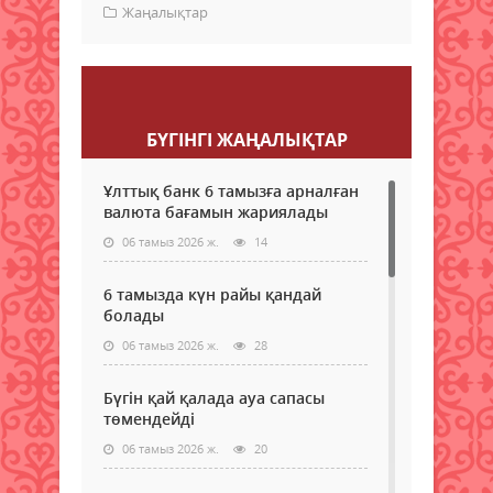
Жаңалықтар
Пікір қалдыру
БҮГІНГI ЖАҢАЛЫҚТАР
Ұлттық банк 6 тамызға арналған
валюта бағамын жариялады
06 тамыз 2026 ж.
14
6 тамызда күн райы қандай
болады
06 тамыз 2026 ж.
28
Бүгін қай қалада ауа сапасы
төмендейді
06 тамыз 2026 ж.
20