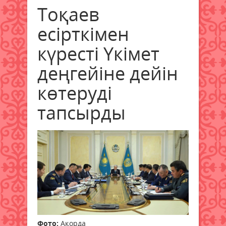
Тоқаев
есірткімен
күресті Үкімет
деңгейіне дейін
көтеруді
тапсырды
Фото:
Ақорда