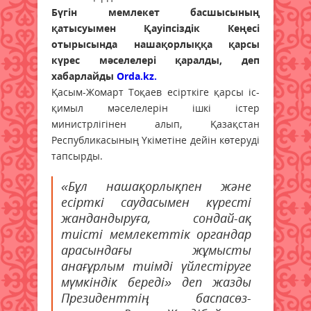
Бүгін мемлекет басшысының
қатысуымен Қауіпсіздік Кеңесі
отырысында нашақорлыққа қарсы
күрес мәселелері қаралды, деп
хабарлайды
Orda.kz.
Қасым-Жомарт Тоқаев есірткіге қарсы іс-
қимыл мәселелерін ішкі істер
министрлігінен алып, Қазақстан
Республикасының Үкіметіне дейін көтеруді
тапсырды.
«Бұл нашақорлықпен және
есірткі саудасымен күресті
жандандыруға, сондай-ақ
тиісті мемлекеттік органдар
арасындағы жұмысты
анағұрлым тиімді үйлестіруге
мүмкіндік береді» деп жазды
Президенттің баспасөз-