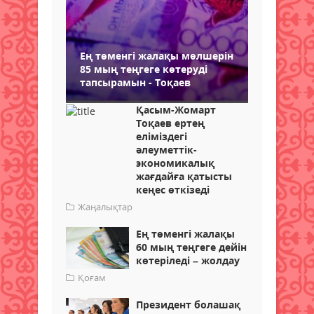
Ең төменгі жалақы мөлшерін
85 мың теңгеге көтеруді
тапсырамын - Тоқаев
Қасым-Жомарт
Тоқаев ертең
еліміздегі
әлеуметтік-
экономикалық
жағдайға қатысты
кеңес өткізеді
Жаңалықтар
Ең төменгі жалақы
60 мың теңгеге дейін
көтеріледі – жолдау
Қоғам
Президент болашақ