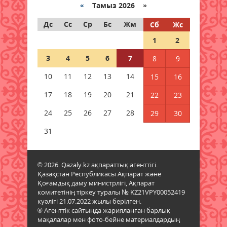
«
Тамыз 2026 »
07 тамыз 2026 ж.
59
Дс
Сс
Ср
Бс
Жм
Сб
Жс
+41 градус: Қазақстанда жаңа
1
2
аптап толқыны күтіледі
07 тамыз 2026 ж.
60
3
4
5
6
7
8
9
10
11
12
13
14
15
16
5547 әскери бөлімінде «Алғашқы
қызмет күні» іс-шарасы өтті
17
18
19
20
21
22
23
07 тамыз 2026 ж.
71
24
25
26
27
28
29
30
Қаржылық сауаттылықты
31
арттыруға бағытталған кездесу
өтті
07 тамыз 2026 ж.
62
© 2026. Qazaly.kz ақпараттық агенттігі.
Қазақстан Республикасы Ақпарат және
Қоғамдық даму министрлігі, Ақпарат
Ауыл шаруашылығы – өңір
комитетінің тіркеу туралы № KZ21VPY00052419
экономикасының негізгі тірегі
куәлігі 21.07.2022 жылы берілген.
07 тамыз 2026 ж.
68
® Агенттік сайтында жарияланған барлық
мақалалар мен фото-бейне материалдардың