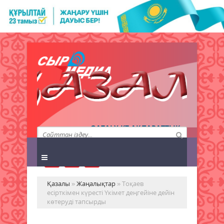
QAZALY.KZ АҚПАРАТТЫҚ
АГЕНТТІГІ
Қазалы
»
Жаңалықтар
» Тоқаев
есірткімен күресті Үкімет деңгейіне дейін
көтеруді тапсырды