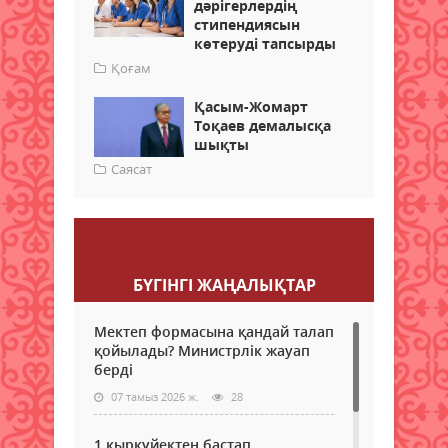
дәрігерлердің
стипендиясын
көтеруді тапсырды
Қоғам
Қасым-Жомарт
Тоқаев демалысқа
шықты
Саясат
Пікір қалдыру
БҮГІНГI ЖАҢАЛЫҚТАР
Мектеп формасына қандай талап
қойылады? Министрлік жауап
берді
07 тамыз 2026 ж.
28
1 қыркүйектен бастап