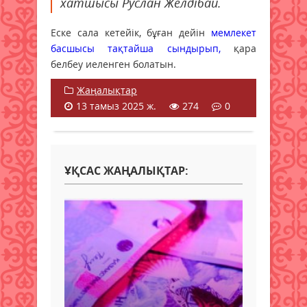
хатшысы Руслан Желдібай.
Еске сала кетейік, бұған дейін
мемлекет
басшысы тақтайша сындырып,
қара
белбеу иеленген болатын.
Жаңалықтар
13 тамыз 2025 ж.
274
0
ҰҚСАС ЖАҢАЛЫҚТАР: