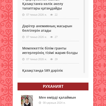
Қазақстанға көлік әкелу
талаптары қатаңдайды
07 тамыз 2026 ж.
22
Дәрігер анемияның жасырын
белгілерін атады
07 тамыз 2026 ж.
27
Мемлекеттік білім гранты
иегерлерінің тізімі жария болды
07 тамыз 2026 ж.
29
Қазақстанда 589 дәрілік
препараттың бағасы төмендеді
07 тамыз 2026 ж.
30
РУХАНИЯТ
Мектеп формасы туралы
маңызды мәлімдеме: ата-аналар
Мен өмірді қалаймын
нені білуі керек
08 қараша 2024 ж.