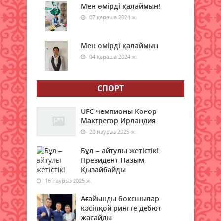
Мен өмірді қалаймын!
06 тамыз 2026 ж.
68
07 қараша 2024 ж.
6 тамызға валюта бағамы
Мен өмірді қалаймын
06 тамыз 2026 ж.
66
04 қараша 2024 ж.
Синоптиктер Қазақстанның екі
қаласында ауа сапасы
СПОРТ
нашарлауы мүмкін екенін
ескертті
UFC чемпионы Конор
06 тамыз 2026 ж.
66
Макгрегор Ирландия
20 наурыз 2025 ж.
Қазақстандықтар тамызда ең
жарқын жұлдыз жаууын
Бұл – айтулы жетістік!
тамашалай алады
Президент Назым
Қызайбайды
06 тамыз 2026 ж.
65
16 наурыз 2025 ж.
Алғашқы цифрлық жасанды
Ағайынды боксшылар
интеллект құралдарының
кәсіпқой рингте дебют
таныстырылымы өтті
жасайды