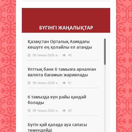
Пікір қалдыру
БҮГІНГI ЖАҢАЛЫҚТАР
Қазақстан Орталық Азиядағы
көшуге ең қолайлы ел атанды
06 тамыз 2026 ж.
40
Ұлттық банк 6 тамызға арналған
валюта бағамын жариялады
06 тамыз 2026 ж.
61
6 тамызда күн райы қандай
болады
06 тамыз 2026 ж.
63
Бүгін қай қалада ауа сапасы
төмендейді