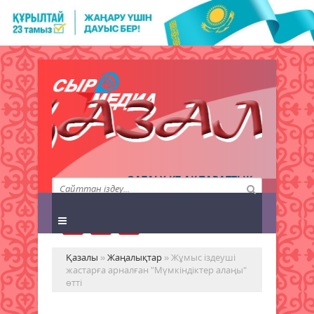
QAZALY.KZ АҚПАРАТТЫҚ
АГЕНТТІГІ
Қазалы
»
Жаңалықтар
» Жұмыс іздеуші
жастарға арналған "Мүмкіндіктер алаңы"
өтті