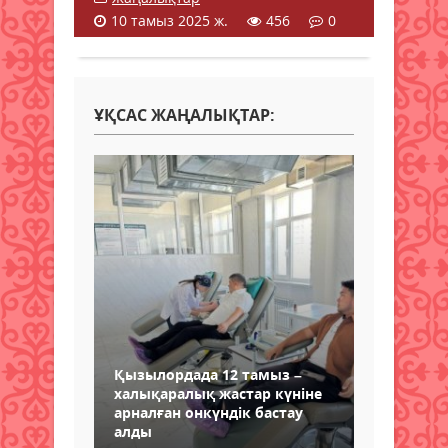
10 тамыз 2025 ж.
456
0
ҰҚСАС ЖАҢАЛЫҚТАР:
Қызылордада 12 тамыз –
халықаралық жастар күніне
арналған онкүндік бастау
алды