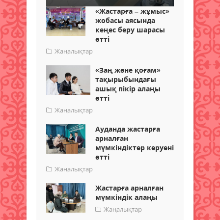
«Жастарға – жұмыс»
жобасы аясында
кеңес беру шарасы
өтті
Жаңалықтар
«Заң және қоғам»
тақырыбындағы
ашық пікір алаңы
өтті
Жаңалықтар
Ауданда жастарға
арналған
мүмкіндіктер керуені
өтті
Жаңалықтар
Жастарға арналған
мүмкіндік алаңы
Жаңалықтар