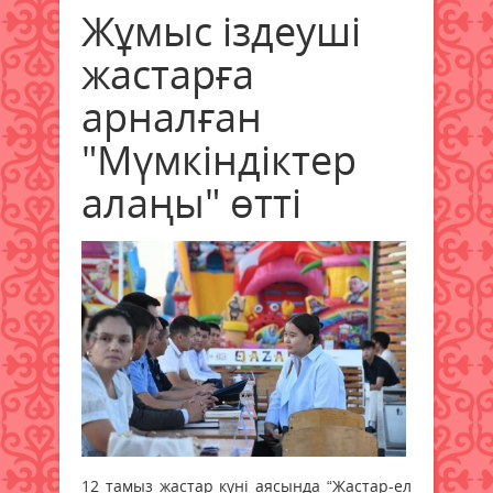
Жұмыс іздеуші
жастарға
арналған
"Мүмкіндіктер
алаңы" өтті
12 тамыз жастар күні аясында “Жастар-ел