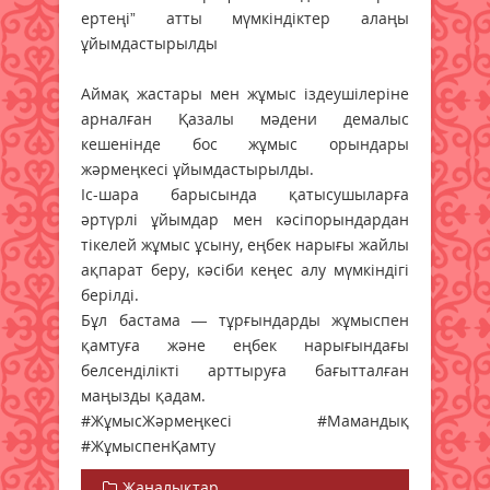
ертеңі” атты мүмкіндіктер алаңы
ұйымдастырылды
Аймақ жастары мен жұмыс іздеушілеріне
арналған Қазалы мәдени демалыс
кешенінде бос жұмыс орындары
жәрмеңкесі ұйымдастырылды.
Іс-шара барысында қатысушыларға
әртүрлі ұйымдар мен кәсіпорындардан
тікелей жұмыс ұсыну, еңбек нарығы жайлы
ақпарат беру, кәсіби кеңес алу мүмкіндігі
берілді.
Бұл бастама — тұрғындарды жұмыспен
қамтуға және еңбек нарығындағы
белсенділікті арттыруға бағытталған
маңызды қадам.
#ЖұмысЖәрмеңкесі #Мамандық
#ЖұмыспенҚамту
Жаңалықтар