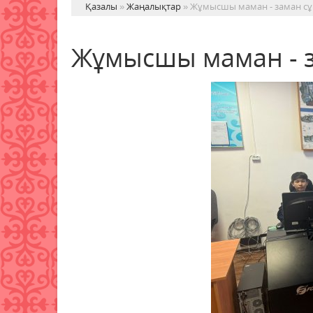
Қазалы
»
Жаңалықтар
» Жұмысшы маман - заман с
Жұмысшы маман - 