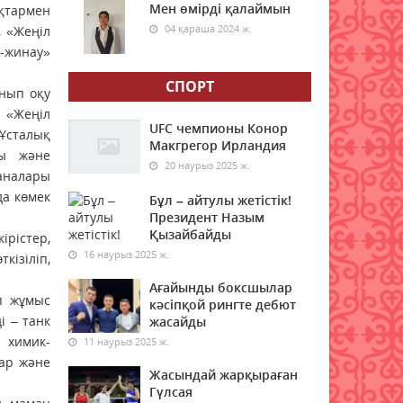
Мен өмірді қалаймын
ықтармен
04 қараша 2024 ж.
 «Жеңіл
Жұмыс берушілерге тағы да
-жинау»
жаңа талаптар енгізіледі
07 тамыз 2026 ж.
72
СПОРТ
нып оқу
, «Жеңіл
Қазақстандықтар Құрылтай
UFC чемпионы Конор
«Ұсталық
сайлауынан жақсылық
Макгрегор Ирландия
ры және
күтеді – қоғамдық пікір
20 наурыз 2025 ж.
ханалары
зерттеуі
да көмек
Бұл – айтулы жетістік!
07 тамыз 2026 ж.
75
Президент Назым
Қызайбайды
ірістер,
Қазақстанда жалған көлік
16 наурыз 2025 ж.
кізіліп,
нөмірін сатып келген схема
әшкере болды
Ағайынды боксшылар
п жұмыс
07 тамыз 2026 ж.
68
кәсіпқой рингте дебют
і – танк
жасайды
 химик-
11 наурыз 2025 ж.
"Қазгидромет" демалыс
тар және
күндеріне арналған ауа
Жасындай жарқыраған
райы болжамын жариялады
Гүлсая