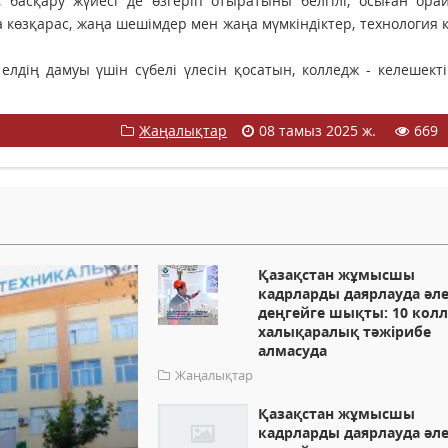
басқару жүйесі де өзгеріп отыратыны белгілі, осыған ора
 көзқарас, жаңа шешімдер мен жаңа мүмкіндіктер, технология қ
елдің дамуы үшін сүбелі үлесін қосатын, колледж - келешект
Жаңалықтар
08 тамыз 2025 ж.
669
Қазақстан жұмысшы
кадрларды даярлауда әл
деңгейге шықты: 10 кол
халықаралық тәжірибе
алмасуда
Жаңалықтар
Қазақстан жұмысшы
кадрларды даярлауда әл