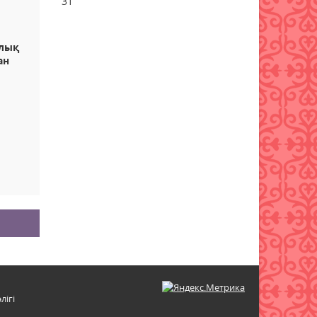
31
Мемлекеттік білім гранты
иегерлерінің тізімі жария
алық
болды
ан
07 тамыз 2026 ж.
70
Қазақстанда 589 дәрілік
препараттың бағасы
төмендеді
ы
07 тамыз 2026 ж.
73
лігі