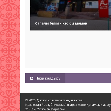
Сапалы білім - кәсіби маман
Пікір қалдыру
© 2026. Qazaly.kz ақпараттық агенттігі.
Қазақстан Республикасы Ақпарат және Қоғамдық даму м
21.07.2022 жылы берілген.