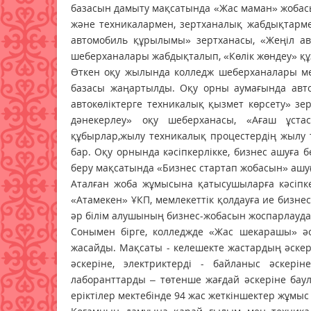
базасын дамыту мақсатында «Жас маман» жобасы
және техникалармен, зертханалық жабдықтарм
автомобиль құрылымы» зертханасы, «Жеңіл авт
шеберханалары жабдықталып, «Көлік жөндеу» құ
Өткен оқу жылында колледж шеберханалары м
базасы жаңартылды. Оқу орны аумағында авток
автокөліктерге техникалық қызмет көрсету» зе
дәнекерлеу» оқу шеберханасы, «Ағаш ұст
құбырлар,жылу техникалық процестердің жылу 
бар. Оқу орнында кәсіпкерлікке, бизнес ашуға 
беру мақсатында «Бизнес стартап жобасын» ашу
Аталған жоба жұмысына қатысушыларға кәсіпке
«Атамекен» ҰКП, мемлекеттік қолдауға ие бизнесті
әр білім алушының бизнес-жобасын жоспарлауда
Сонымен бірге, колледжде «Жас шекарашы» әс
жасайды. Мақсаты - келешекте жастардың әскер
әскеріне, электриктерді - байланыс әскерін
лаборанттарды – төтенше жағдай әскеріне бау
еріктілер мектебінде 94 жас жеткіншектер жұмыс