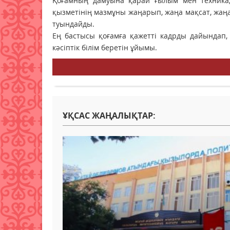
Қоғамның дамуына қарай ғылым мен техника, 
қызметінің мазмұны жаңарып, жаңа мақсат, жаңа
туындайды.
Ең бастысы қоғамға қажетті кадрды дайындап, 
кәсіптік білім беретін ұйымы.
ҰҚСАС ЖАҢАЛЫҚТАР: