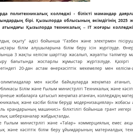
а политехникалық колледжі - білікті мамандар даярл
ндардың бірі. Қызылорда облысының әкімдігінің 2025 
 атындағы Қызылорда техникалық – ІТ жоғары колледж
лдық оқыту” әдісі бойынша “Газбен және электрмен пісіруш
тары білім алушыларына білім беру ісін жүргізуде. Өнерк
ынша 3 жақты келісім шарттар жасалып, жауапты тәлімгер м
тыру бағытында жоспарлы жұмыстар жүргізілуде. Қазіргі 
гіндегі 20-дан астам өнеркәсіптік мекемелер мен келісім-
 олимпиадалар мен кәсіби байқауларда жеңімпаз атанып, 
ликасы Білім және Ғылым министрлігі Техникалық және кәсіпт
ірнеше жобаларға қатысып жеңімпаз атанған, колледждің мат
хникалық және кәсіби білім беруді модернизациялау» жобасы
ль крандарының машинисі» біліктілігі бойынша грант иегері
рлық шеберханалар жабдықталды.
е Ғылым министрлігі және «Talap» коммерциялық емес акци
ық және кәсіптік білім беру ұйымдарының материалдық тех