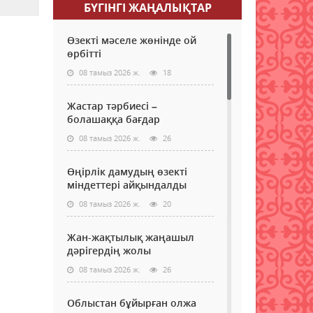
БҮГІНГI ЖАҢАЛЫҚТАР
Өзекті мәселе жөнінде ой
өрбітті
08 тамыз 2026 ж.
18
Жастар тәрбиесі –
болашаққа бағдар
08 тамыз 2026 ж.
26
Өңірлік дамудың өзекті
міндеттері айқындалды
08 тамыз 2026 ж.
20
Жан-жақтылық жаңашыл
дәрігердің жолы
08 тамыз 2026 ж.
26
Облыстан бұйырған олжа