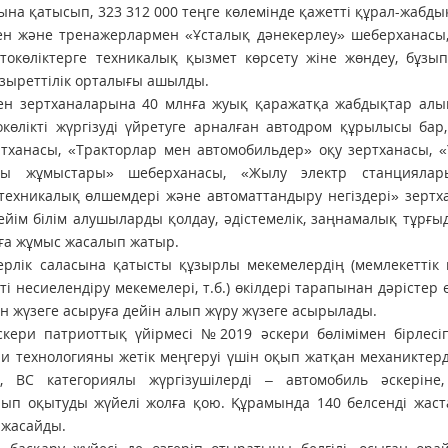
на қатысып, 323 312 000 теңге көлемінде қажетті құрал-жабд
ен және тренажерлармен «Ұсталық дәнекерлеу» шеберханасы,
окөліктерге техникалық қызмет көрсету жіне жөндеу, бұзып
зыреттілік орталығы ашылды.
ен зертханаларына 40 млнға жуық қаражатқа жабдықтар алы
өлікті жүргізуді үйретуге арналған автодром құрылысы бар
ртханасы, «Тракторлар мен автомобильдер» оқу зертханасы, 
асы жұмыстары» шеберханасы, «Жылу электр станцияла
техникалық өлшемдері және автоматтандыру негіздері» зерт
бейім білім алушыларды қолдау, әдістемелік, заңнамалық тұрғы
ға жұмыс жасалып жатыр.
рлік саласына қатысты құзырлы мекемелердің (мемлекеттік к
 несиелендіру мекемелері, т.б.) өкілдері тарапынан дәрістер өт
н жүзеге асыруға дейін алып жүру жүзеге асырылады.
кери патриоттық үйірмесі №2019 әскери бөлімімен бірлесі
и технологияны жетік меңгеруі үшін оқып жатқан механиктерд
е, ВС категориялы жүргізушілерді – автомобиль әскеріне,
лып оқытуды жүйелі жолға қою. Құрамында 140 белсенді жас
 жасайды.