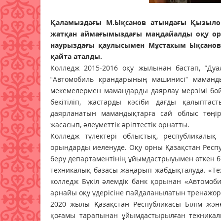
Қаламыздағы М.Ықсанов атындағы Қызылорд
жатқан аймағымыздағы маңдайалды оқу оры
наурыздағы қаулысымен Мұстахым Ықсанов
қайта аталды.
Колледж 2015-2016 оқу жылынан бастап, “Дуа
“Автомобиль крандарының машинисі” мамандық
мекемелермен мамандарды даярлау мерзімі бой
бекітіліп, жастарды кәсіби дағды қалыптас
даярланатын мамандықтарға сай облыс төңіре
жасасып, әлеуметтік әріптестік орнатты.
Колледж түлектері облыстық, республикалық
орындарды иеленуде. Оқу орны Қазақстан Респуб
беру департаментінің ұйымдастрыуымен өткен б
техникалық базасы жаңарып жабдықталуда. «Те
колледж Бүкіл әлемдік банк қорынан «Автомоби
арнайы оқу үдерісіне пайдаланылатын тренажо
2020 жылы Қазақстан Республикасы Білім жән
қоғамы тарапынан ұйымдастырылған техникал