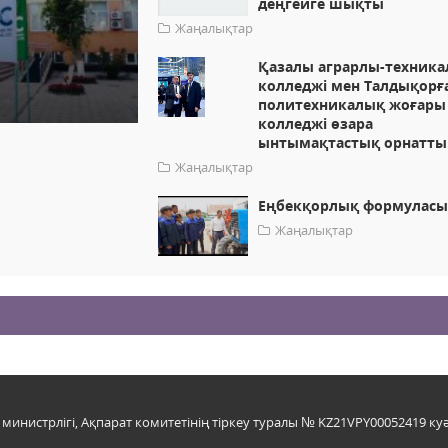
деңгейге шықты
Жаңалықтар
Қазалы аграрлы-техник
колледжі мен Талдықорғ
политехникалық жоғары
колледжі өзара
ынтымақтастық орнатты
Жаңалықтар
Еңбекқорлық формулас
Жаңалықтар
инистрлігі, Ақпарат комитетінің тіркеу туралы № KZ21VPY00052419 куә