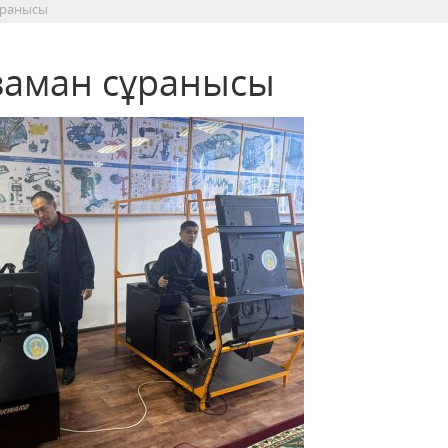
ұранысы
заман сұранысы