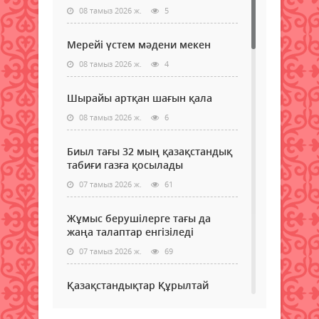
08 тамыз 2026 ж.
5
Мерейі үстем мәдени мекен
08 тамыз 2026 ж.
4
Шырайы артқан шағын қала
08 тамыз 2026 ж.
6
Биыл тағы 32 мың қазақстандық
табиғи газға қосылады
07 тамыз 2026 ж.
61
Жұмыс берушілерге тағы да
жаңа талаптар енгізіледі
07 тамыз 2026 ж.
69
Қазақстандықтар Құрылтай
сайлауынан жақсылық күтеді –
қоғамдық пікір зерттеуі