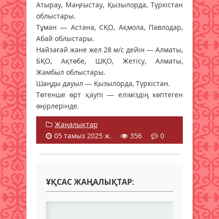
Атырау, Маңғыстау, Қызылорда, Түркістан
облыстары.
Тұман — Астана, СҚО, Ақмола, Павлодар,
Абай облыстары.
Найзағай және жел 28 м/с дейін — Алматы,
БҚО, Ақтөбе, ШҚО, Жетісу, Алматы,
Жамбыл облыстары.
Шаңды дауыл — Қызылорда, Түркістан.
Төтенше өрт қаупі — еліміздің көптеген
өңірлерінде.
Жаңалықтар
05 тамыз 2025 ж.
356
0
ҰҚСАС ЖАҢАЛЫҚТАР: