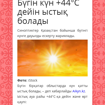
Бүгін күн +44°С
дейін ыстық
болады
Синоптиктер Қазақстан бойынша бүгінгі
күнге дауылды ескерту жариялады.
Фото:
iStock
Бүгін бірқатар облыстарда күн қатты
ыстық болады, – деп хабарлайды
Aikyn.kz
.
Ыстық ауа райы +44°С-қа дейін және өрт
қаупі: