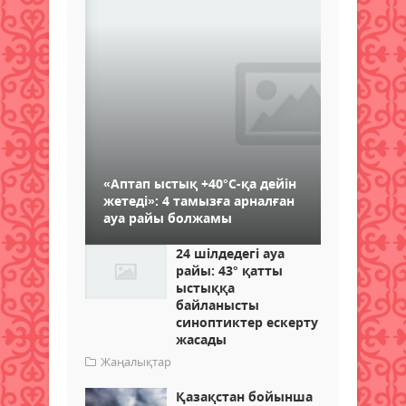
«Аптап ыстық +40°С-қа дейін
жетеді»: 4 тамызға арналған
ауа райы болжамы
24 шілдедегі ауа
райы: 43° қатты
ыстыққа
байланысты
синоптиктер ескерту
жасады
Жаңалықтар
Қазақстан бойынша