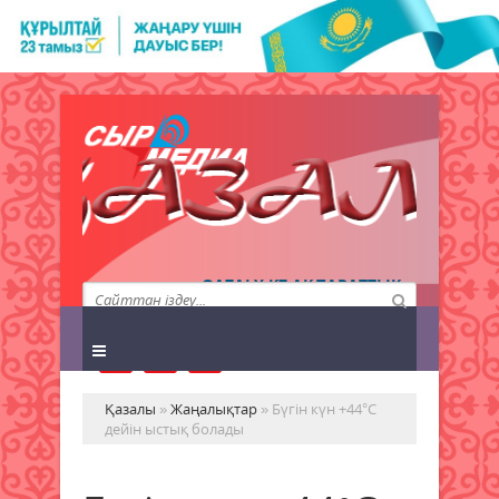
QAZALY.KZ АҚПАРАТТЫҚ
АГЕНТТІГІ
Қазалы
»
Жаңалықтар
» Бүгін күн +44°С
дейін ыстық болады