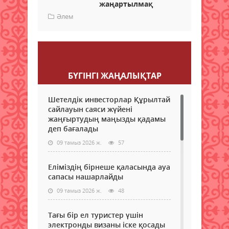
жаңартылмақ
Әлем
Пікір қалдыру
БҮГІНГI ЖАҢАЛЫҚТАР
Шетелдік инвесторлар Құрылтай
сайлауын саяси жүйені
жаңғыртудың маңызды қадамы
деп бағалады
09 тамыз 2026 ж.
57
Еліміздің бірнеше қаласында ауа
сапасы нашарлайды
09 тамыз 2026 ж.
48
Тағы бір ел туристер үшін
электронды визаны іске қосады