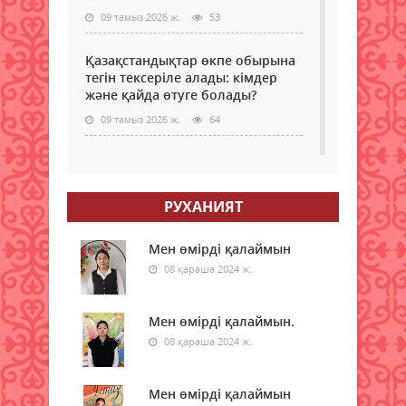
09 тамыз 2026 ж.
53
Қазақстандықтар өкпе обырына
тегін тексеріле алады: кімдер
және қайда өтуге болады?
09 тамыз 2026 ж.
64
Самокаттың қаупі неде?
Ғалымдар зерттеу нәтижесін
жариялады
РУХАНИЯТ
09 тамыз 2026 ж.
65
Мен өмірді қалаймын
"Қазақстан халқына" қоғамдық
08 қараша 2024 ж.
қоры 350 білім беру грантын
бөлді
Мен өмірді қалаймын.
09 тамыз 2026 ж.
61
08 қараша 2024 ж.
Қазақстанда электр энергиясын
жүздеген жылдар бойы көмірден
Мен өмірді қалаймын
өндірмек