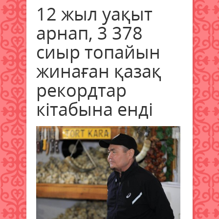
12 жыл уақыт
арнап, 3 378
сиыр топайын
жинаған қазақ
рекордтар
кітабына енді