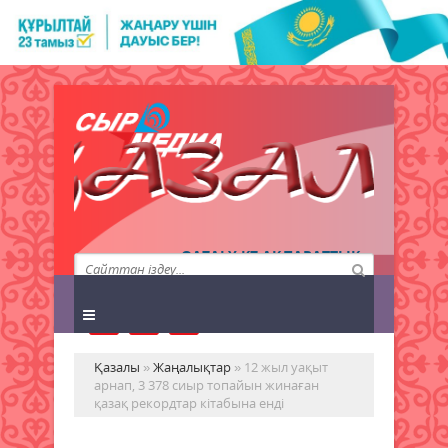
QAZALY.KZ АҚПАРАТТЫҚ
АГЕНТТІГІ
Қазалы
»
Жаңалықтар
» 12 жыл уақыт
арнап, 3 378 сиыр топайын жинаған
қазақ рекордтар кітабына енді