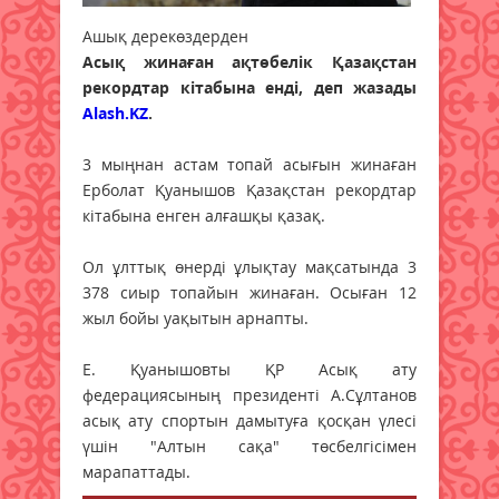
Ашық дерекөздерден
Асық жинаған ақтөбелік Қазақстан
рекордтар кітабына енді, деп жазады
Alash.KZ
.
3 мыңнан астам топай асығын жинаған
Ерболат Қуанышов Қазақстан рекордтар
кітабына енген алғашқы қазақ.
Ол ұлттық өнерді ұлықтау мақсатында 3
378 сиыр топайын жинаған. Осыған 12
жыл бойы уақытын арнапты.
Е. Қуанышовты ҚР Асық ату
федерациясының президенті А.Сұлтанов
асық ату спортын дамытуға қосқан үлесі
үшін "Алтын сақа" төсбелгісімен
марапаттады.