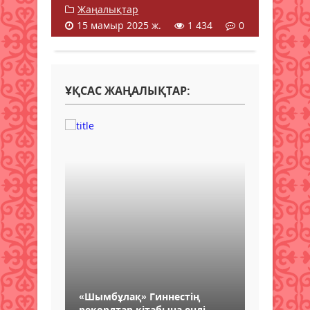
Жаңалықтар
15 мамыр 2025 ж.
1 434
0
ҰҚСАС ЖАҢАЛЫҚТАР:
«Шымбұлақ» Гиннестің
рекордтар кітабына енді