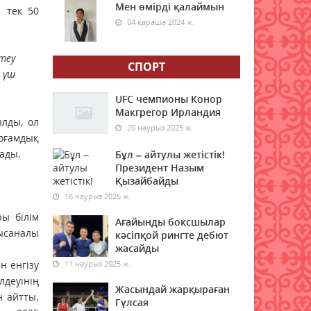
Мен өмірді қалаймын
 тек 50
04 қараша 2024 ж.
Аптап ыстық: Қазгидромет
ауа райына байланысты
теу
ескерту жасады
СПОРТ
 үш
07 тамыз 2026 ж.
49
UFC чемпионы Конор
Жаңбыр және аптап: 7
Макгрегор Ирландия
ылды, ол
тамызда Қазақстанда ауа
20 наурыз 2025 ж.
райы қандай болады?
Қоғамдық
ады.
Бұл – айтулы жетістік!
07 тамыз 2026 ж.
49
Президент Назым
Қызайбайды
Зейнетақы жинақтарын
16 наурыз 2025 ж.
тұрақты түрде
қалыптастыратын
ры білім
Ағайынды боксшылар
қазақстандықтардың саны
ысаналы
кәсіпқой рингте дебют
артып келеді
жасайды
07 тамыз 2026 ж.
47
н енгізу
11 наурыз 2025 ж.
лдеуінің
Жасындай жарқыраған
Өңірлерде жел күшейіп,
н айтты.
Гүлсая
найзағай ойнайды