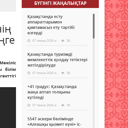
БҮГІНГI ЖАҢАЛЫҚТАР
Қазақстанда есту
аппараттарымен
нің
қамтамасыз ету тәртібі
өзгерді
ңге
07 тамыз 2026 ж.
36
Қазақстанда туризмді
мемлекеттік қолдау тетіктері
Мәжіліс
жетілдірілуде
ы білім
07 тамыз 2026 ж.
38
енттігі
+41 градус: Қазақстанда
жаңа аптап толқыны
күтіледі
07 тамыз 2026 ж.
39
5547 әскери бөлімінде
«Алғашқы қызмет күні» іс-