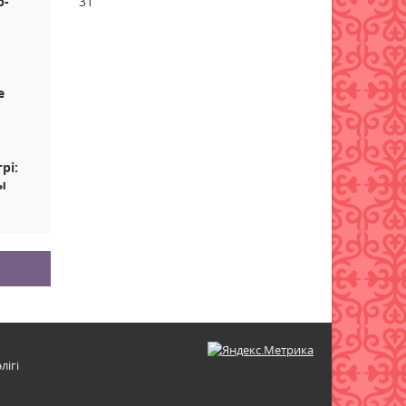
р-
31
07 тамыз 2026 ж.
55
Енді үй жануарларының
төлқұжаты eGov Mobile-да
қолжетімді
е
06 тамыз 2026 ж.
102
Доллар бағасы тағы да түсті
рі:
06 тамыз 2026 ж.
107
ы
Бейтаныс нөмірден қоңырау
түсті: коллектор мен
алаяқты қалай ажыратамыз
06 тамыз 2026 ж.
100
Қазақстанда кімдер 2,4 млн
теңге жалақы күтеді
лігі
06 тамыз 2026 ж.
97