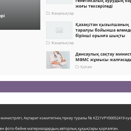
генетикалық аурудың ба
жоғы тексеріледі
Жаңалықтар
рі
Қазақстан қызылшаның
таралуы бойынша әлемд
бірінші орынға шықты
Жаңалықтар
Денсаулық сақтау минист
МӘМС жұмысы жалғасад
Қоғам
инистрлігі, Ақпарат комитетінің тіркеу туралы № KZ21VPY00052419 куә
мен фото-бейне материалдардың авторлық құқықтары қорғалған.