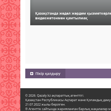
Қазақстанда жедел жәрдем қызметкерле
видеожетонмен қамтылмақ
Пікір қалдыру
© 2026. Qazaly.kz ақпараттық агенттігі.
Қазақстан Республикасы Ақпарат және Қоғамдық даму м
21.07.2022 жылы берілген.
® Агенттік сайтында жарияланған барлық мақалалар 