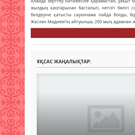
Алайда зерттеу нәтижесіне қарамастан, уақыт б
жылдың қаңтарынан басталып, негізгі бөлігі
белдеуіне қатысты сауалнама пайда болды, б
Жаслан Мадиевтің айтуынша, 200 мың адамнан жа
ҰҚСАС ЖАҢАЛЫҚТАР: