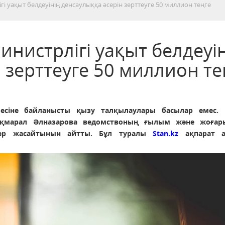
гі уақыт белдеуінің денсаулыққа әсерін зерттеуге 50 миллион теңге
инистрлігі уақыт белдеуі
 зерттеуге 50 миллион те
есіне байланысты қызу талқылаулары басылар емес. 
Ақмарал Әлназарова ведомствоның ғылым және жоғар
лер жасайтынын айтты. Бұл туралы
Stan.kz
ақпарат аг