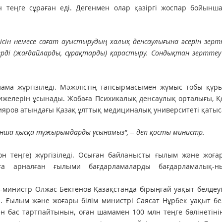
 теңге сұраған еді. Дегенмен олар қазіргі жоспар бойынша
ісін немесе сағат ауыстырудың халық денсаулығына әсерін зерт
лерді (жағдайларды, сұрақтарды) қарастыру. Сондықтан зерттеу
рлама жүргізіледі. Мәжілістің тапсырмасымен жұмыс тобы құр
ижелерін ұсынады. Жобаға Психикалық денсаулық орталығы, 
ияров атындағы Қазақ ұлттық медициналық университеті қатыс
ынша қысқа тұжырымдарды ұсынамыз", – деп қосты министр.
он теңге) жүргізіледі. Осыған байланысты ғылым және жоға
рға арналған ғылыми бағдарламаларды бағдарламалық-н
-министр Олжас Бектенов Қазақстанда бірыңғай уақыт белдеуі
і. Ғылым және жоғары білім министрі Саясат Нұрбек уақыт бе
н бас тартпайтынын, оған шамамен 100 млн теңге бөлінетіні