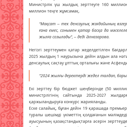
Министрлік үш жылдық зерттеуге 160 миллион
миллион теңге жұмсамақ.
"Мақсат – тек денсаулық жағдайының өзгер
ғана емес, сонымен қатар басқа да мәселе
жылға созылады", – деді Әлназарова.
Негізгі зерттеумен қатар жеделдетілген бағда
2025 жылдың 1 наурызына дейін алдын ала нәт
денсаулық сақтау ұлттық орталығы және Асфенд
"2024 жылғы деректерді жедел талдап, бар
Екі зерттеу бір бюджет шеңберінде (50 милли
министрлігінің сайтында 2025-2027 жылда
қаржыландыруға конкурс жарияланды.
Еске салайық, бұған дейін 19 қарашада премьер
туралы шешімді үкіметтің қолдағанын мәлімдед
ауысуының қазақстандықтарға әсерін зерттеуде