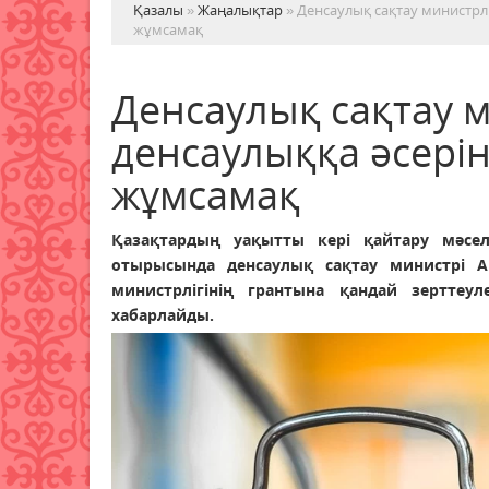
Қазалы
»
Жаңалықтар
» Денсаулық сақтау министрлі
жұмсамақ
Денсаулық сақтау м
денсаулыққа әсерін
жұмсамақ
Қазақтардың уақытты кері қайтару мәсел
отырысында денсаулық сақтау министрі 
министрлігінің грантына қандай зерттеу
хабарлайды.