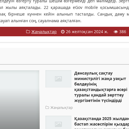
елдеуін өзгерту туралы шешім өзгермейді деп мәлімдеді. Зерт
 сол жылы аяқталады. 22 қарашада eGov mobile қосымшасынд
ірақ бірнеше күннен кейін алынып тасталды. Сандық даму м
уап алынған соң, сауалнама аяқталған.
Жаңалықтар
26 желтоқсан 2024 ж.
386
Денсаулық сақтау
министрлігі жаңа уақыт
белдеуінің
қазақстандықтарға әсері
туралы қандай зерттеу
жүргізетінін түсіндірді
Жаңалықтар
Қазақстанда 2025 жылда
бастап жасөспірім қызда