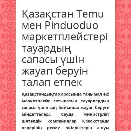
Қазақстан Temu
мен Pinduoduo
маркетплейстерінен
тауардың
сапасы үшін
жауап беруін
талап етпек
Қазақстандықтар арасында танымал екі
маркетплейс сатылатын тауарлардың
сапасы үшін заң бойынша жауап беруге
міндеттеледі. Сауда министрлігі
шетелдік компаниялар Қазақстанда
өздерінің ресми өкілдіктерін ашуы