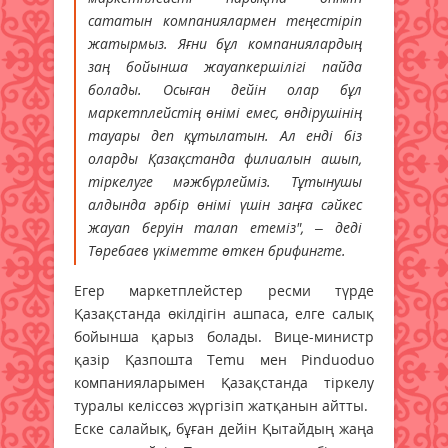
сататын компаниялармен теңестіріп
жатырмыз. Яғни бұл компаниялардың
заң бойынша жауапкершілігі пайда
болады. Осыған дейін олар бұл
маркетплейстің өнімі емес, өндірушінің
тауары деп құтылатын. Ал енді біз
оларды Қазақстанда филиалын ашып,
тіркелуге мәжбүрлейміз. Тұтынушы
алдында әрбір өнімі үшін заңға сәйкес
жауап беруін талап етеміз", – деді
Төребаев үкіметте өткен брифингте.
Егер маркетплейстер ресми түрде
Қазақстанда өкілдігін ашпаса, елге салық
бойынша қарыз болады. Вице-министр
қазір Қазпошта Temu мен Pinduoduo
компанияларымен Қазақстанда тіркелу
туралы келіссөз жүргізіп жатқанын айтты.
Еске салайық, бұған дейін Қытайдың жаңа