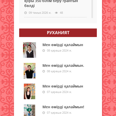
қоры 350 білім беру грантын
бөлді
09 тамыз 2026 ж.
48
Қазақстанда электр энергиясын
жүздеген жылдар бойы көмірден
РУХАНИЯТ
өндірмек
09 тамыз 2026 ж.
50
Мен өмірді қалаймын
08 қараша 2024 ж.
Бүгін қай қалада ауа сапасы
нашарлайды
Мен өмірді қалаймын.
09 тамыз 2026 ж.
37
08 қараша 2024 ж.
Мемлекеттік грантқа іліге
алмаған талапкерлерге жаңа
Мен өмірді қалаймын
мүмкіндік берілді
07 қараша 2024 ж.
09 тамыз 2026 ж.
50
Мен өмірді қалаймын!
Доллар, еуро, рубль: бүгінгі
валюта бағамы белгілі болды
07 қараша 2024 ж.