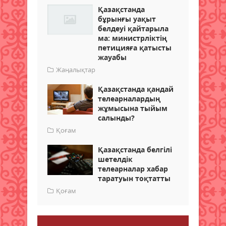
Қазақстанда
бұрынғы уақыт
белдеуі қайтарыла
ма: министрліктің
петицияға қатысты
жауабы
Жаңалықтар
Қазақстанда қандай
телеарналардың
жұмысына тыйым
салынды?
Қоғам
Қазақстанда белгілі
шетелдік
телеарналар хабар
таратуын тоқтатты
Қоғам
Пікір қалдыру