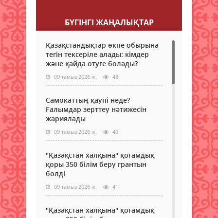
БҮГІНГI ЖАҢАЛЫҚТАР
Қазақстандықтар өкпе обырына
тегін тексеріле алады: кімдер
және қайда өтуге болады?
09 тамыз 2026 ж.
48
Самокаттың қаупі неде?
Ғалымдар зерттеу нәтижесін
жариялады
09 тамыз 2026 ж.
49
"Қазақстан халқына" қоғамдық
қоры 350 білім беру грантын
бөлді
09 тамыз 2026 ж.
41
"Қазақстан халқына" қоғамдық