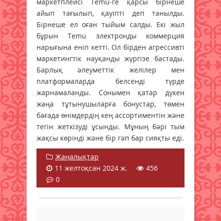
маркетплейсі Temu-ге қарсы бірнеше
айып тағылып, қауіпті деп танылды.
Бірнеше ел оған тыйым салды. Екі жыл
бұрын Temu электронды коммерция
нарығына еніп кетті. Ол бірден агрессивті
маркетингтік науқанды жүргізе бастады.
Барлық әлеуметтік желілер мен
платформаларда белсенді түрде
жарнамаланды. Сонымен қатар дүкен
жаңа тұтынушыларға бонустар, төмен
бағада өнімдердің кең ассортиментін және
тегін жеткізуді ұсынды. Мұның бәрі тым
жақсы көрінді және бір гәп бар сияқты еді.
Жаңалықтар
11 желтоқсан 2024 ж.
456
0