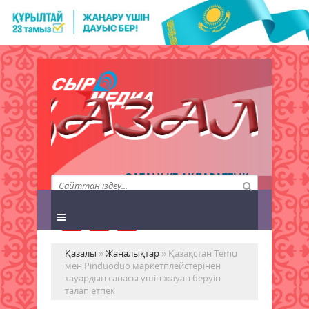
QAZALY.KZ АҚПАРАТТЫҚ
АГЕНТТІГІ
Қазалы
»
Жаңалықтар
» Қазақстан Temu
мен Pinduoduo маркетплейстерінен
тауардың сапасы үшін жауап беруін
талап етпек