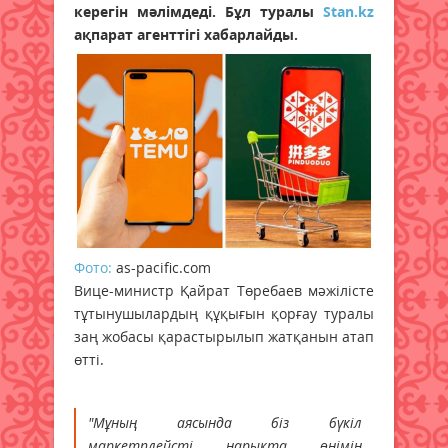
керегін мәлімдеді. Бұл туралы
Stan.kz
ақпарат агенттігі хабарлайды.
Фото:
as-pacific.com
Вице-министр Қайрат Төребаев мәжілісте
тұтынушылардың құқығын қорғау туралы
заң жобасы қарастырылып жатқанын атап
өтті.
"Мұның аясында біз бүкіл
маркетплейсті нарықта өнімін