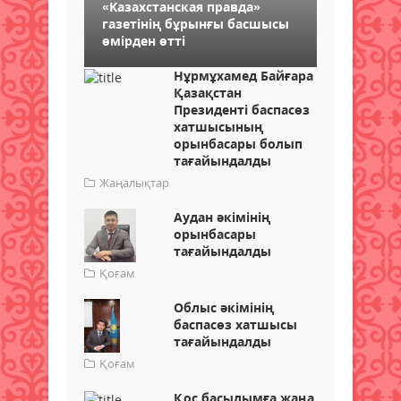
«Казахстанская правда»
газетінің бұрынғы басшысы
өмірден өтті
Нұрмұхамед Байғара
Қазақстан
Президенті баспасөз
хатшысының
орынбасары болып
тағайындалды
Жаңалықтар
Аудан әкімінің
орынбасары
тағайындалды
Қоғам
Облыс әкімінің
баспасөз хатшысы
тағайындалды
Қоғам
Қос басылымға жаңа