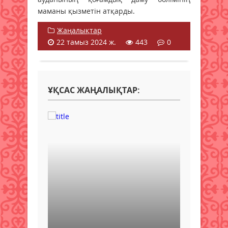
маманы қызметін атқарды.
Жаңалықтар
22 тамыз 2024 ж.
443
0
ҰҚСАС ЖАҢАЛЫҚТАР: