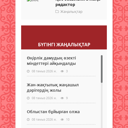
редактор
Жаңалықтар
Пікір қалдыру
БҮГІНГI ЖАҢАЛЫҚТАР
Өңірлік дамудың өзекті
міндеттері айқындалды
08 тамыз 2026 ж.
3
Жан-жақтылық жаңашыл
дәрігердің жолы
08 тамыз 2026 ж.
9
Облыстан бұйырған олжа
08 тамыз 2026 ж.
10