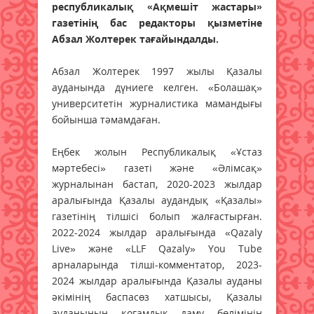
республикалық «Ақмешіт жастары»
газетінің бас редакторы қызметіне
Абзал Жолтерек тағайындалды.
Абзал Жолтерек 1997 жылы Қазалы
ауданында дүниеге келген. «Болашақ»
университетін журналистика мамандығы
бойынша тәмамдаған.
Еңбек жолын Республикалық «Ұстаз
мәртебесі» газеті және «Әлімсақ»
журналынан бастап, 2020-2023 жылдар
аралығында Қазалы аудандық «Қазалы»
газетінің тілшісі болып жалғастырған.
2022-2024 жылдар аралығында «Qazaly
Live» және «LLF Qazaly» You Tube
арналарында тілші-комментатор, 2023-
2024 жылдар аралығында Қазалы ауданы
әкімінің баспасөз хатшысы, Қазалы
ауданының қоғамдық даму бөлімінің