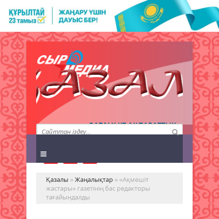
QAZALY.KZ АҚПАРАТТЫҚ
АГЕНТТІГІ
Қазалы
»
Жаңалықтар
» «Ақмешіт
жастары» газетінің бас редакторы
тағайындалды