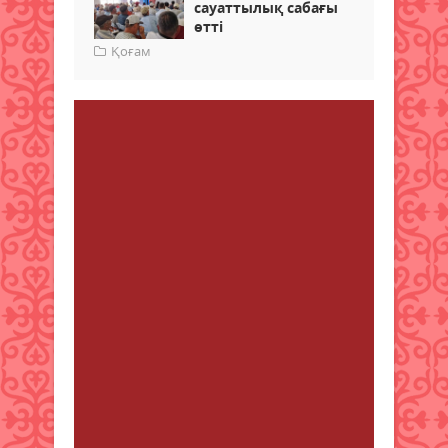
сауаттылық сабағы
өтті
Қоғам
Пікір
1
Пікір қалдыру
Shelby
от 18 мамыр 2025 23:08
The other day, while I was at work,
my cousin stole my iphone and
tested to see if it can survive a 40
foot drop, just so she can be a
youtube sensation. My apple ipad
is now destroyed and she has 83
views. I know this is totally off topic
but I had to share it with someone!