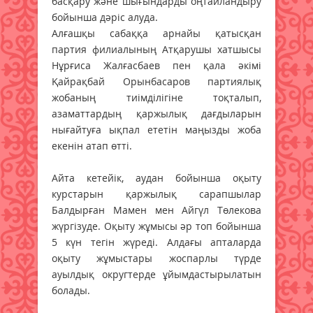
басқару және шығындарды оңтайландыру
бойынша дәріс алуда.
Алғашқы сабаққа арнайы қатысқан
партия филиалының Атқарушы хатшысы
Нұрғиса Жалғасбаев пен қала әкімі
Қайрақбай Орынбасаров партиялық
жобаның тиімділігіне тоқталып,
азаматтардың қаржылық дағдыларын
нығайтуға ықпал ететін маңызды жоба
екенін атап өтті.
Айта кетейік, аудан бойынша оқыту
курстарын қаржылық сарапшылар
Балдырған Мамен мен Айгүл Төлекова
жүргізуде. Оқыту жұмысы әр топ бойынша
5 күн тегін жүреді. Алдағы апталарда
оқыту жұмыстары жоспарлы түрде
ауылдық округтерде ұйымдастырылатын
болады.