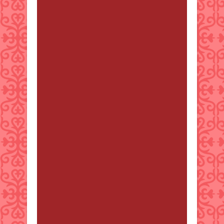
casino en ligne Your means of
explaining the whole thing in this
piece of writing is truly fastidious,
all be able to effortlessly
understand it, Thanks a lot. casino
en ligne France Hello would you
mind sharing which blog platform
you're working with? I'm looking to
start my own blog soon but I'm
having a difficult time deciding
between
BlogEngine/Wordpress/B2evolution
and Drupal. The reason I ask is
because your design and style
seems different then most blogs
and I'm looking for something
unique. P.S Apologies for getting
off-topic but I had to ask! casino en
ligne France It's actually a great
and useful piece of info. I'm
satisfied that you just shared this
useful info with us. Please keep us