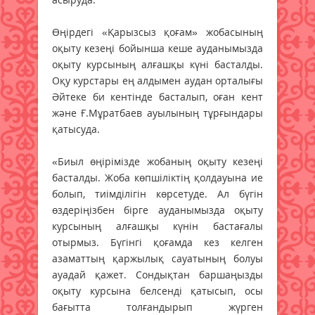
Өңірдегі «Қарызсыз қоғам» жобасының
оқыту кезеңі бойынша кеше ауданымызда
оқыту курсының алғашқы күні басталды.
Оқу курстары ең алдымен аудан орталығы
Әйтеке би кентінде басталып, оған кент
және Ғ.Мұратбаев ауылының тұрғындары
қатысуда.
«Биыл өңірімізде жобаның оқыту кезеңі
басталды. Жоба көпшіліктің қолдауына ие
болып, тиімділігін көрсетуде. Ал бүгін
өздеріңізбен бірге ауданымызда оқыту
курсының алғашқы күнін бастағалы
отырмыз. Бүгінгі қоғамда кез келген
азаматтың қаржылық сауатының болуы
ауадай қажет. Сондықтан баршаңызды
оқыту курсына белсенді қатысып, осы
бағытта толғандырып жүрген