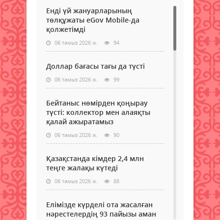
Енді үй жануарларының
төлқұжаты eGov Mobile-да
қолжетімді
06 тамыз 2026 ж.
94
Доллар бағасы тағы да түсті
06 тамыз 2026 ж.
99
Бейтаныс нөмірден қоңырау
түсті: коллектор мен алаяқты
қалай ажыратамыз
06 тамыз 2026 ж.
90
Қазақстанда кімдер 2,4 млн
теңге жалақы күтеді
06 тамыз 2026 ж.
88
Елімізде күрделі ота жасалған
нәрестелердің 93 пайызы аман