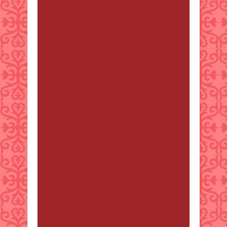
informed like this. Thanks for
sharing. casino en ligne France I
am extremely impressed with your
writing skills as well as with the
layout on your weblog. Is this a
paid theme or did you customize it
yourself? Anyway keep up the
excellent quality writing, it's rare to
see a great blog like this one
nowadays. casino en ligne
Magnificent beat ! I would like to
apprentice while you amend your
site, how can i subscribe for a blog
web site? The account aided me a
acceptable deal. I had been tiny bit
acquainted of this your broadcast
provided bright clear concept
casino en ligne I was pretty pleased
to discover this page. I want to to
thank you for your time due to this
fantastic read!! I definitely really
liked every bit of it and i also have
you saved as a favorite to see new