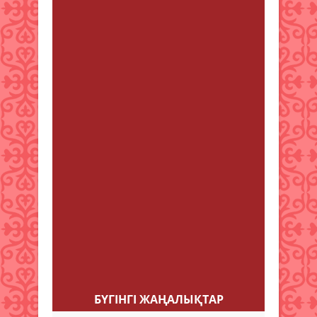
things on your web site. casino en
ligne Hello, its fastidious piece of
writing concerning media print, we
all be familiar with media is a
impressive source of information.
meilleur casino en ligne I am really
glad to read this web site posts
which includes tons of valuable
facts, thanks for providing such
data. casino en ligne Hi there! This
is my first visit to your blog! We are
a collection of volunteers and
starting a new project in a
community in the same niche. Your
blog provided us useful
information to work on. You have
done a outstanding job! meilleur
casino en ligne
БҮГІНГI ЖАҢАЛЫҚТАР