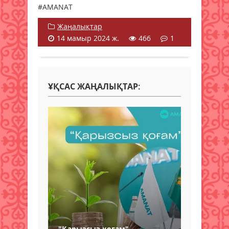
#AMANAT
Жаңалықтар
14 мамыр 2024 ж.
466
1
ҰҚСАС ЖАҢАЛЫҚТАР:
"Қарызсыз қоғам"