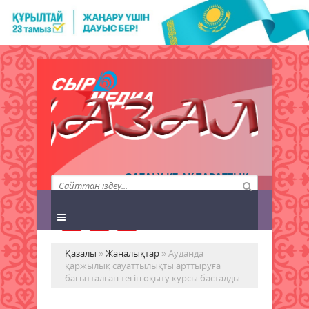
QAZALY.KZ АҚПАРАТТЫҚ
АГЕНТТІГІ
Қазалы
»
Жаңалықтар
» Ауданда
қаржылық сауаттылықты арттыруға
бағытталған тегін оқыту курсы басталды