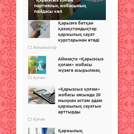
партиялық жобасының
пайдасы көп
Қарызға батқан
қазақстандықтар
қаржылық сауат
курстарынан өтеді
Жаңалықтар
Аймақта «Қарызсыз
қоғам» жобасы
жүзеге асырылмақ
Қоғам
«Қарызсыз қоғам»
жобасы аясында 20
мыңнан астам адам
қаржылық сауатын
арттырды
Қоғам
Қаржылық