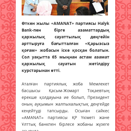
Өткен жылы «AMANAT» партиясы Halyk
Bank-пен бірге азаматтардың
қаржылық сауаттылық деңгейін
арттыруға бағытталған «Қарызсыз
қоғам» жобасын іске қосқан болатын.
Сол уақытта 65 мыңнан астам азамат
қаржылық сауатын жетілдіру
курстарынан өтті.
Аталған партиялық жоба Мемлекет
басшысы Қасым-Жомарт Тоқаевтың
ерекше қолдауына ие болып, Президент
оның ауқымын жалпыхалықтық деңгейде
кеңейтуді тапсырды. Осыған сәйкес
«AMANAT» партиясы ҚР Үкіметі және
Ұлттық банкпен бірлесе жобаны жүзеге
асыруда.