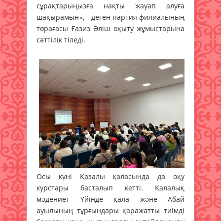
сұрақтарыңызға нақты жауап алуға
шақырамын», - деген партия филиалының
төрағасы Ғазиз Әліш оқыту жұмыстарына
сәттілік тіледі.
Осы күні Қазалы қаласында да оқу
курстары басталып кетті. Қалалық
мәдениет Үйінде қала және Абай
ауылының тұрғындары қаражатты тиімді