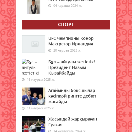
04 қараша 2024 ж.
07 тамыз 2026 ж.
51
Жаңбыр және аптап: 7 тамызда
СПОРТ
Қазақстанда ауа райы қандай
болады?
UFC чемпионы Конор
07 тамыз 2026 ж.
52
Макгрегор Ирландия
20 наурыз 2025 ж.
Зейнетақы жинақтарын тұрақты
түрде қалыптастыратын
Бұл – айтулы жетістік!
қазақстандықтардың саны артып
Президент Назым
келеді
Қызайбайды
07 тамыз 2026 ж.
48
16 наурыз 2025 ж.
Ағайынды боксшылар
Өңірлерде жел күшейіп,
кәсіпқой рингте дебют
найзағай ойнайды
жасайды
07 тамыз 2026 ж.
48
11 наурыз 2025 ж.
Жасындай жарқыраған
7 тамызға валюта бағамы
Гүлсая
07 тамыз 2026 ж.
46
14 желтоқсан 2024 ж.