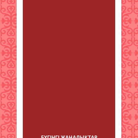
Eli
от 30 мамыр 2025 05:36
Regards, I enjoy it. casino en ligne
Amazing lots of awesome material.
casino en ligne Many thanks.
Ample knowledge! casino en ligne
France You explained it really well.
casino en ligne Regards. I
appreciate this. casino en ligne
Useful write ups Appreciate it!
casino en ligne Superb facts, With
thanks. casino en ligne Wonderful
info. Many thanks! casino en ligne
Many thanks, Terrific information.
casino en ligne France Good info
Regards! casino en ligne francais
БҮГІНГI ЖАҢАЛЫҚТАР