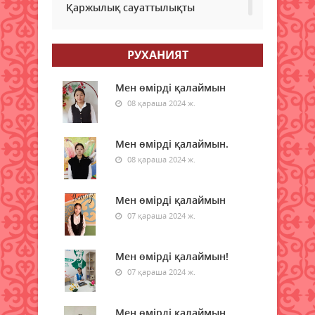
Қаржылық сауаттылықты
арттыруға бағытталған кездесу
өтті
РУХАНИЯТ
07 тамыз 2026 ж.
53
Ауыл шаруашылығы – өңір
Мен өмірді қалаймын
экономикасының негізгі тірегі
08 қараша 2024 ж.
07 тамыз 2026 ж.
60
Мен өмірді қалаймын.
Бүгін шетел валютасы қанша
08 қараша 2024 ж.
теңгеден саудаланып жатыр
07 тамыз 2026 ж.
49
Мен өмірді қалаймын
07 қараша 2024 ж.
Бүгін бірнеше қалада ауа сапасы
төмендейді
07 тамыз 2026 ж.
44
Мен өмірді қалаймын!
07 қараша 2024 ж.
Аптап ыстық: Қазгидромет ауа
райына байланысты ескерту
жасады
Мен өмірді қалаймын