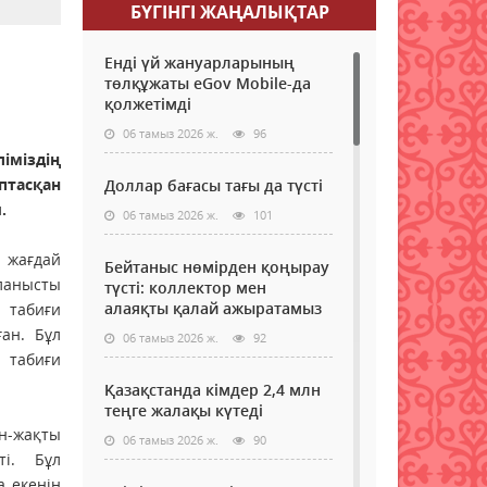
БҮГІНГI ЖАҢАЛЫҚТАР
Енді үй жануарларының
төлқұжаты eGov Mobile-да
қолжетімді
06 тамыз 2026 ж.
96
іміздің
птасқан
Доллар бағасы тағы да түсті
.
06 тамыз 2026 ж.
101
і жағдай
Бейтаныс нөмірден қоңырау
ланысты
түсті: коллектор мен
алаяқты қалай ажыратамыз
 табиғи
ан. Бұл
06 тамыз 2026 ж.
92
і табиғи
Қазақстанда кімдер 2,4 млн
теңге жалақы күтеді
н-жақты
06 тамыз 2026 ж.
90
і. Бұл
 екенін