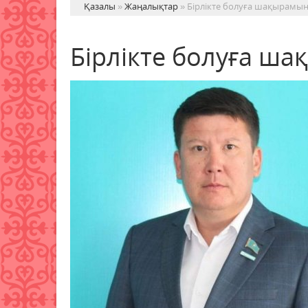
Қазалы
»
Жаңалықтар
» Бірлікте болуға шақырамы
Бірлікте болуға ш