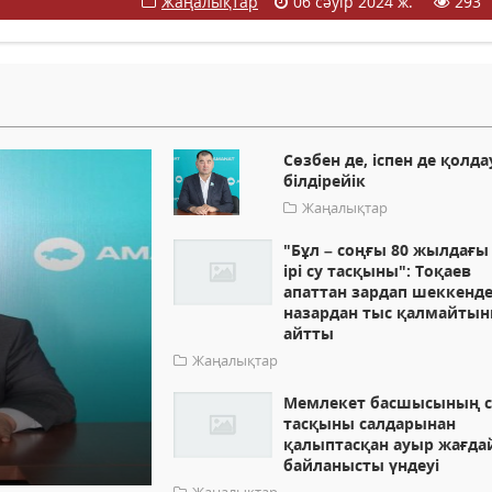
Жаңалықтар
06 сәуір 2024 ж.
293
Сөзбен де, іспен де қолда
білдірейік
Жаңалықтар
"Бұл – соңғы 80 жылдағы
ірі су тасқыны": Тоқаев
апаттан зардап шеккенд
назардан тыс қалмайты
айтты
Жаңалықтар
Мемлекет басшысының с
тасқыны салдарынан
қалыптасқан ауыр жағда
байланысты үндеуі