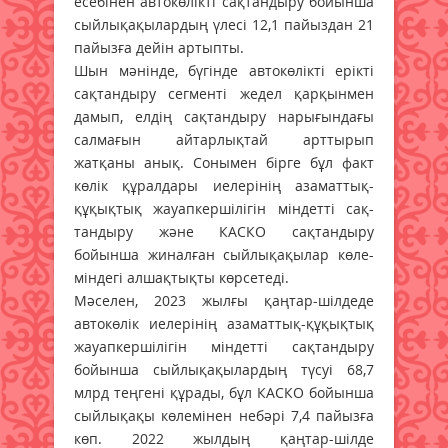
есебінен авто­көлікті сақтандыру бойынша
сый­лықақылардың үлесі 12,1 па­йыз­дан 21
пайызға дейін артыпты.
Шын мәнінде, бүгінде авто­көлікті ерікті
сақтандыру сегменті жедел қарқынмен
дамып, елдің сақтандыру нарығындағы
сал­мағын айтарлықтай арттырып
жатқаны анық. Сонымен бірге бұл факт
көлік құралдары ие­ле­рінің азаматтық-
құқықтық жа­уап­кершілігін міндетті сақ­
тандыру және КАСКО сақтандыру
бойынша жиналған сыйлықақылар кө­ле­
міндегі алшақтықты көр­сетеді.
Мәселен, 2023 жылғы қаң­тар-шіл­деде
автокөлік ие­лерінің аза­маттық-құқықтық
жауап­кер­шілігін міндетті сақ­тан­дыру
бойын­ша сыйлықа­қы­лардың түсуі 68,7
млрд теңгені құрады, бұл КАСКО бойынша
сыйлықақы көлемінен небәрі 7,4 пайызға
көп. 2022 жыл­дың қаңтар-шілде