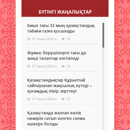
БҮГІНГI ЖАҢАЛЫҚТАР
Биыл тағы 32 мың қазақстандық
табиғи газға қосылады
07 тамыз 2026 ж.
32
Жұмыс берушілерге тағы да
жаңа талаптар енгізіледі
07 тамыз 2026 ж.
54
Қазақстандықтар Құрылтай
сайлауынан жақсылық күтеді –
қоғамдық пікір зерттеуі
07 тамыз 2026 ж.
57
Қазақстанда жалған көлік
нөмірін сатып келген схема
әшкере болды