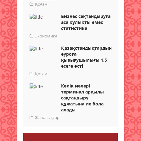
Қоғам
Бизнес сақтандыруға
аса құлықты емес –
статистика
Экономика
Қазақстандықтардың
еуроға
қызығушылығы 1,5
есеге өсті
Қоғам
Көлік иелері
терминал арқылы
сақтандыру
құжатына ие бола
алады
Жаңалықтар
Пікір қалдыру