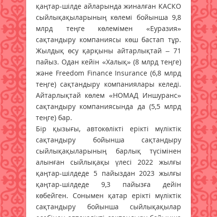
қаңтар-шілде айла­рын­да жиналған КАСКО
сыйлық­ақы­ларының көлемі бойынша 9,8
млрд теңге көлемімен «Еуразия»
сақтандыру компаниясы көш бастап тұр.
Жылдық өсу қарқыны айтарлықтай – 71
пайыз. Одан кейін «Халық» (8 млрд теңге)
және Freedom Finance Insurance (6,8 млрд
теңге) сақ­тан­дыру компания­лары келеді.
Ай­тарлықтай көлем «НОМАД Иншуранс»
сақтандыру ком­па­ниясында да (5,5 млрд
теңге) бар.
Бір қызығы, автокөлікті ерікті мүліктік
сақтандыру бойынша сақтандыру
сыйлықақыларының барлық түсімінен
алынған сый­лықақы үлесі 2022 жылғы
қаң­тар-шілдеде 5 пайыздан 2023 жылғы
қаңтар-шілдеде 9,3 па­йызға дейін
көбейген. Сонымен қатар ерікті мүліктік
сақтандыру бойын­ша сыйлықақылар