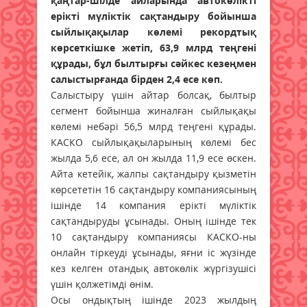
қаңтар-шілде айларында автокө­лікті
ерікті мүліктік сақтандыру бойынша
сыйлықақылар көлемі рекордтық
көрсеткішке жетіп, 63,9 млрд теңгені
құрады, бұл былтырғы сәйкес кезеңмен
салыстырғанда бірден 2,4 есе көп.
Салыстыру үшін айтар бол­сақ, былтыр
сегмент бойынша жи­налған сыйлықақы
көлемі небәрі 56,5 млрд теңгені құрады.
КАСКО сыйлықақыларының көлемі бес
жылда 5,6 есе, ал он жылда 11,9 есе өскен.
Айта кетейік, жалпы сақ­тандыру қызметін
көрсететін 16 сақтандыру компаниясының
ішінде 14 компания ерікті мүліктік
сақтандыруды ұсынады. Оның ішінде тек
10 сақтандыру компаниясы КАСКО-ны
онлайн тіркеуді ұсынады, яғни іс жүзінде
кез келген отандық автокөлік жүргізушісі
үшін қолжетімді өнім.
Осы ондықтың ішінде 2023 жылдың