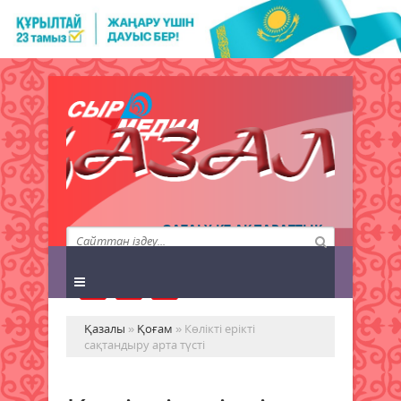
QAZALY.KZ АҚПАРАТТЫҚ
АГЕНТТІГІ
Қазалы
»
Қоғам
» Көлікті ерікті
сақтандыру арта түсті