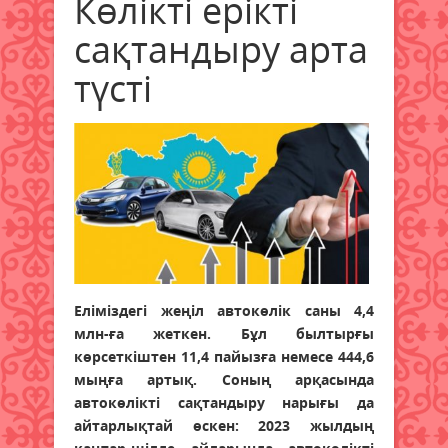
Көлікті ерікті
сақтандыру арта
түсті
Еліміздегі жеңіл автокөлік саны 4,4
млн-ға жеткен. Бұл был­тырғы
көрсеткіштен 11,4 пайызға немесе 444,6
мыңға артық. Соның арқасында
автокөлікті сақтандыру нарығы да
айтар­лықтай өскен: 2023 жылдың