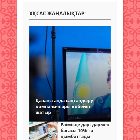
ҰҚСАС ЖАҢАЛЫҚТАР:
Қазақстанда сақтандыру
компаниялары көбейіп
жатыр
Елімізде дәрі-дәрмек
бағасы 10%-ға
қымбаттады