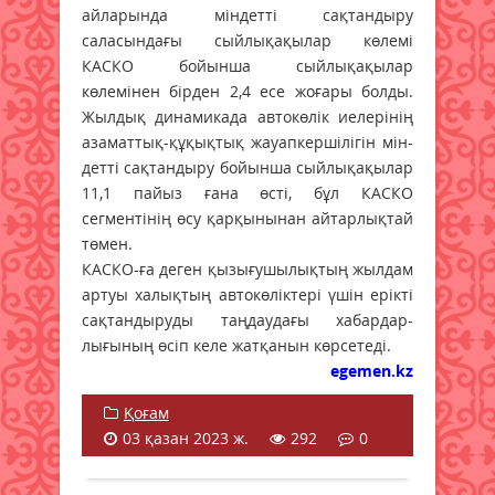
айларында мін­детті сақтандыру
саласындағы сыйлықақылар көлемі
КАСКО бойынша сыйлықақылар
көлемінен бірден 2,4 есе жоғары болды.
Жыл­дық динамикада автокөлік иелерінің
азаматтық-құ­қықтық жа­уапкершілігін мін­
детті сақтандыру бойынша сый­лықақылар
11,1 пайыз ғана өсті, бұл КАСКО
сегментінің өсу қар­қынынан айтарлықтай
төмен.
КАСКО-ға деген қызығушы­лықтың жылдам
артуы халық­тың автокөліктері үшін ерікті
сақ­­тандыруды таңдаудағы хабар­дар­­
лығының өсіп келе жатқанын көрсетеді.
egemen.kz
Қоғам
03 қазан 2023 ж.
292
0