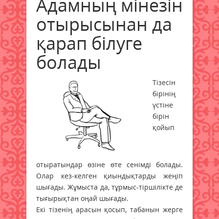
Адамның мінезін
отырысынан да
қарап білуге
болады
Тізесін
бірінің
үстіне
бірін
қойып
отыратындар өзіне өте сенімді болады.
Олар кез-келген қиындықтарды жеңіп
шығады. Жұмыста да, тұрмыс-тіршілікте де
тығырықтан оңай шығады.
Екі тізенің арасын қосып, табанын жерге