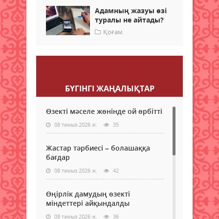
Адамның жазуы өзі
туралы не айтады?
Қоғам
Пікір қалдыру
БҮГІНГI ЖАҢАЛЫҚТАР
Өзекті мәселе жөнінде ой өрбітті
08 тамыз 2026 ж.
35
Жастар тәрбиесі – болашаққа
бағдар
08 тамыз 2026 ж.
42
Өңірлік дамудың өзекті
міндеттері айқындалды
08 тамыз 2026 ж.
36