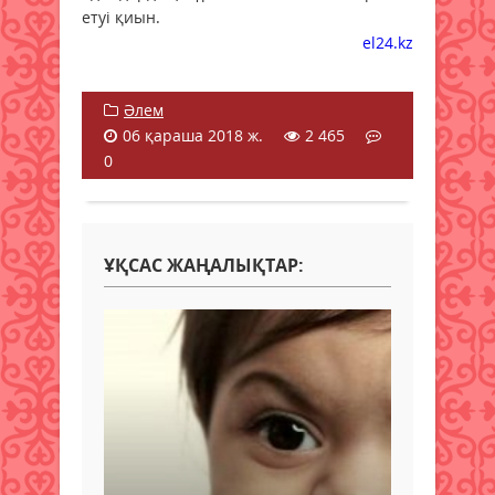
етуі қиын.
el24.kz
Әлем
06 қараша 2018 ж.
2 465
0
ҰҚСАС ЖАҢАЛЫҚТАР: