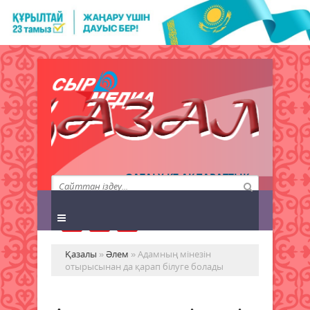
QAZALY.KZ АҚПАРАТТЫҚ
АГЕНТТІГІ
Қазалы
»
Әлем
» Адамның мінезін
отырысынан да қарап білуге болады