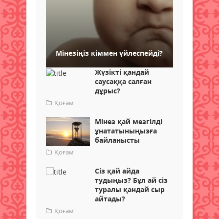
Мінезіңіз кіммен үйлеспейді?
Жүзікті қандай
саусаққа салған
дұрыс?
Қоғам
Мінез қай мезгілді
ұнататыныңызға
байланысты
Қоғам
Сіз қай айда
тудыңыз? Бұл ай сіз
туралы қандай сыр
айтады?
Қоғам