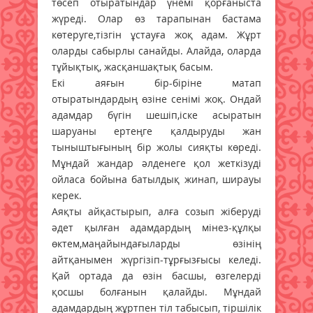
төсеп отыратындар үнемі қорғаныста
жүреді. Олар өз тарапынан бастама
көтеруге,тізгін ұстауға жоқ адам. Жұрт
оларды сабырлы санайды. Алайда, оларда
тұйықтық, жасқаншақтық басым.
Екі аяғын бір-біріне матап
отыратындардың өзіне сенімі жоқ. Ондай
адамдар бүгін шешіп,іске асыратын
шаруаны ертеңге қалдыруды жан
тыныштығының бір жолы сияқты көреді.
Мұндай жандар әлденеге қол жеткізуді
ойласа бойына батылдық жинап, ширауы
керек.
Аяқты айқастырып, алға созып жіберуді
әдет қылған адамдардың мінез-құлқы
өктем,маңайындағыларды өзінің
айтқанымен жүргізіп-тұрғызғысы келеді.
Қай ортада да өзін басшы, өзгелерді
қосшы болғанын қалайды. Мұндай
адамдардың жұртпен тіл табысып, тіршілік