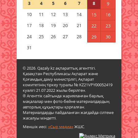
07 тамыз 2026 ж.
79
3
4
5
6
7
8
9
10
11
12
13
14
15
16
Дәрігер анемияның жасырын
белгілерін атады
17
18
19
20
21
22
23
07 тамыз 2026 ж.
81
24
25
26
27
28
29
30
Мемлекеттік білім гранты
31
иегерлерінің тізімі жария болды
07 тамыз 2026 ж.
78
© 2026. Qazaly.kz ақпараттық агенттігі.
Қазақстан Республикасы Ақпарат және
Қазақстанда 589 дәрілік
Қоғамдық даму министрлігі, Ақпарат
препараттың бағасы төмендеді
комитетінің тіркеу туралы № KZ21VPY00052419
07 тамыз 2026 ж.
81
куәлігі 21.07.2022 жылы берілген.
® Агенттік сайтында жарияланған барлық
мақалалар мен фото-бейне материалдардың
авторлық құқықтары қорғалған.
Материалдарды пайдаланған жағдайда сілтеме
жасалуы міндетті.
Меншік иесі:
«Сыр медиа»
ЖШС.