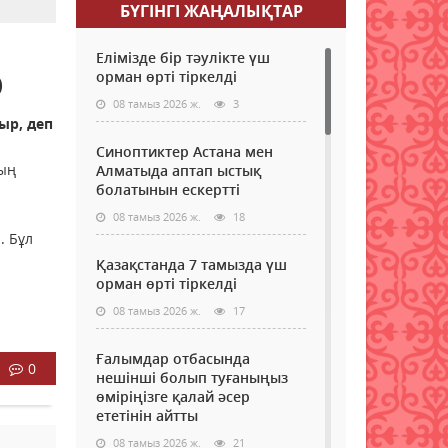
БҮГІНГI ЖАҢАЛЫҚТАР
Елімізде бір тәулікте үш
р
орман өрті тіркелді
08 тамыз 2026 ж.
3
ыр, деп
Синоптиктер Астана мен
ның
Алматыда аптап ыстық
болатынын ескертті
08 тамыз 2026 ж.
18
. Бұл
Қазақстанда 7 тамызда үш
орман өрті тіркелді
08 тамыз 2026 ж.
17
Ғалымдар отбасында
0
нешінші болып туғаныңыз
өміріңізге қалай әсер
ететінін айтты
08 тамыз 2026 ж.
21