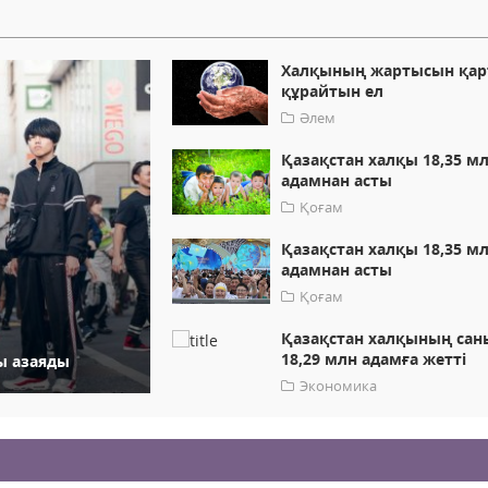
Халқының жартысын қар
құрайтын ел
Әлем
Қазақстан халқы 18,35 м
адамнан асты
Қоғам
Қазақстан халқы 18,35 м
адамнан асты
Қоғам
Қазақстан халқының сан
18,29 млн адамға жетті
ы азаяды
Экономика