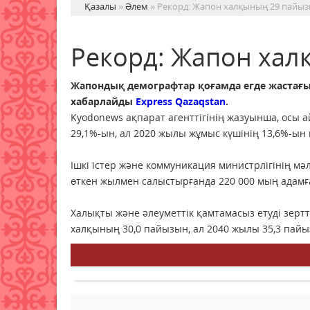
Қазалы
»
Әлем
» Рекорд: Жапон халқының 29 пайыз
Рекорд: Жапон хал
Жапондық демографтар қоғамда егде жастағы
хабарлайды
Express Qazaqstan
.
Kyodonews ақпарат агенттігінің жазуынша, осы
29,1%-ын, ал 2020 жылы жұмыс күшінің 13,6%-ын 
Ішкі істер және коммуникация министрлігінің мә
өткен жылмен салыстырғанда 220 000 мың адамғ
Халықты және әлеуметтік қамтамасыз етуді зер
халқының 30,0 пайызын, ал 2040 жылы 35,3 пай