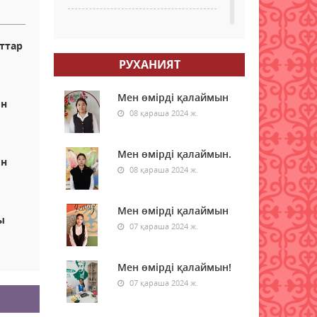
1 қыркүйектен бастап жаңа
шектеу: Қазақстанға қандай
ттар
көліктерді әкелуге тыйым
РУХАНИЯТ
салынады?
08 тамыз 2026 ж.
21
Мен өмірді қалаймын
лн
08 қараша 2024 ж.
Гранттан қағылған
талапкерлерге тағы бір
мүмкіндік: 4 мыңнан астам
Мен өмірді қалаймын.
лн
грант бар
08 қараша 2024 ж.
08 тамыз 2026 ж.
27
Мен өмірді қалаймын
Азаматтық белсенділік – ел
ы
07 қараша 2024 ж.
болашағының кепілі
08 тамыз 2026 ж.
64
Мен өмірді қалаймын!
Аудан әкімі азаматтарды
07 қараша 2024 ж.
жеке мәселелері бойынша
қабылдады