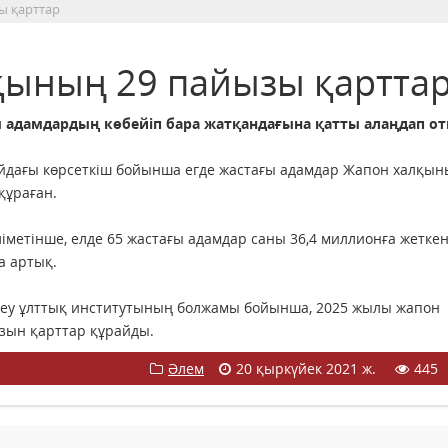
ы қарттар
қының 29 пайызы қартта
 адамдардың көбейіп бара жатқандағына қатты алаңдап от
 айдағы көрсеткіш бойынша егде жастағы адамдар Жапон халқы
құраған.
ліметінше, елде 65 жастағы адамдар саны 36,4 миллионға жеткен
а артық.
ттеу ұлттық институтының болжамы бойынша, 2025 жылы жапон
ызын қарттар құрайды.
Әлем
20 қыркүйек 2021 ж.
445