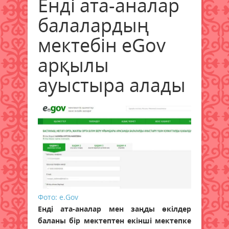
Енді ата-аналар
балалардың
мектебін eGov
арқылы
ауыстыра алады
Фото: e.Gov
Енді ата-аналар мен заңды өкілдер
баланы бір мектептен екінші мектепке