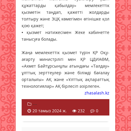
құжаттарды қабылдау» мемлекеттік
қызметін таңдап, қажетті жолдарды
толтыру және ЭЦҚ көмегімен өтінішке қол
қою қажет;
• қызмет нәтижесімен Жеке кабинетте
танысуға болады.
Жаңа мемлекеттік қызмет түрін ҚР Оқу-
ағарту министрлігі мен ҚР ЦДИАӨМ,
«Ахмет Байтұрсынұлы атындағы «Талдау»
ұлттық зерттеулер және білімді бағалау
орталығы» АҚ және «Ұлттық ақпараттық
технологиялар» АҚ бірлесіп әзірлеген.
zhasalash.kz
---
20 тамыз 2024 ж.
232
0