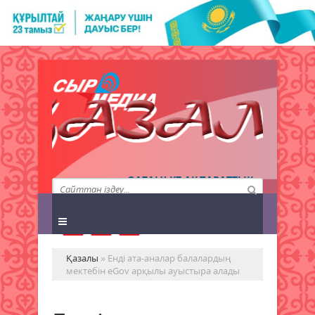
QAZALY.KZ АҚПАРАТТЫҚ
АГЕНТТІГІ
Қазалы
» Енді ата-аналар балалардың
мектебін eGov арқылы ауыстыра алады