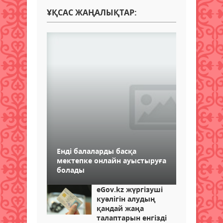
ҰҚСАС ЖАҢАЛЫҚТАР:
Енді балаларды басқа
мектепке онлайн ауыстыруға
болады
eGov.kz жүргізуші
куәлігін алудың
қандай жаңа
талаптарын енгізді