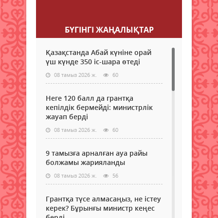
Пікір қалдыру
БҮГІНГI ЖАҢАЛЫҚТАР
Қазақстанда Абай күніне орай
үш күнде 350 іс-шара өтеді
08 тамыз 2026 ж.
60
Неге 120 балл да грантқа
кепілдік бермейді: министрлік
жауап берді
08 тамыз 2026 ж.
60
9 тамызға арналған ауа райы
болжамы жарияланды
08 тамыз 2026 ж.
56
Грантқа түсе алмасаңыз, не істеу
керек? Бұрынғы министр кеңес
берді