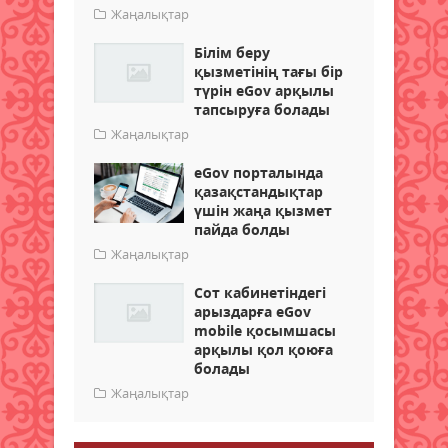
Жаңалықтар
Білім беру
қызметінің тағы бір
түрін eGov арқылы
тапсыруға болады
Жаңалықтар
eGov порталында
қазақстандықтар
үшін жаңа қызмет
пайда болды
Жаңалықтар
Сот кабинетіндегі
арыздарға eGov
mobile қосымшасы
арқылы қол қоюға
болады
Жаңалықтар