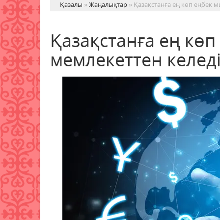
Қазалы
»
Жаңалықтар
» Қазақстанға ең көп еңбек м
Қазақстанға ең көп
мемлекеттен келед