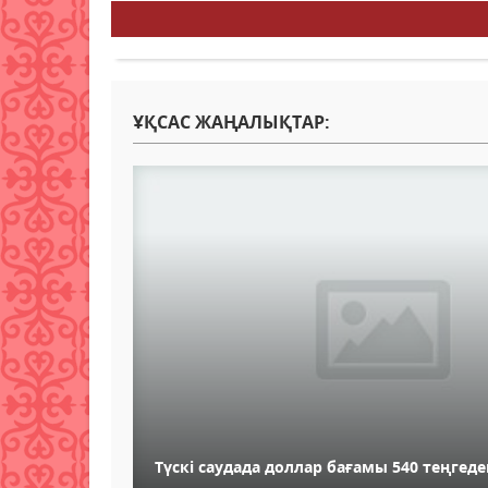
ҰҚСАС ЖАҢАЛЫҚТАР:
Түскі саудада доллар бағамы 540 теңгед