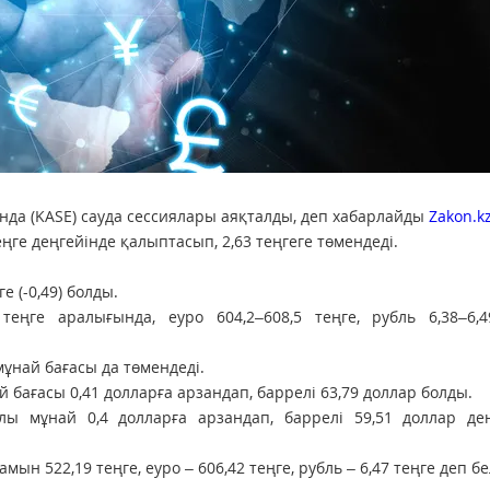
да (KASE) сауда сессиялары аяқталды, деп хабарлайды
Zakon.k
ге деңгейінде қалыптасып, 2,63 теңгеге төмендеді.
 (-0,49) болды.
теңге аралығында, еуро 604,2–608,5 теңге, рубль 6,38–6,4
ұнай бағасы да төмендеді.
бағасы 0,41 долларға арзандап, баррелі 63,79 доллар болды.
ы мұнай 0,4 долларға арзандап, баррелі 59,51 доллар дең
н 522,19 теңге, еуро – 606,42 теңге, рубль – 6,47 теңге деп бел