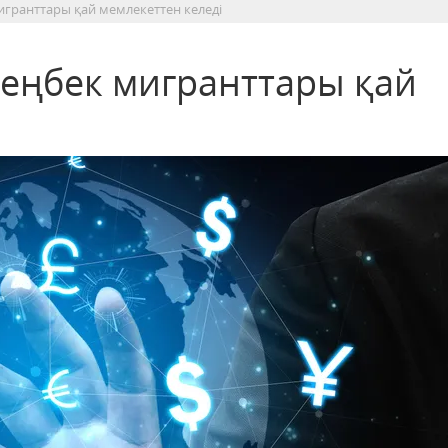
игранттары қай мемлекеттен келеді
 еңбек мигранттары қай
і