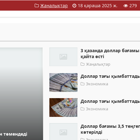
Жаңалықтар
18 қараша 2025 ж.
279
3 қазанда доллар бағамы
қайта өсті
Жаңалықтар
Доллар тағы қымбаттад
Экономика
Доллар тағы қымбаттад
Экономика
Доллар бағамы 3,5 теңге
көтерілді
ен төмендеді
Экономика