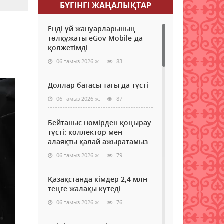
БҮГІНГI ЖАҢАЛЫҚТАР
Енді үй жануарларының
төлқұжаты eGov Mobile-да
қолжетімді
06 тамыз 2026 ж.
83
Доллар бағасы тағы да түсті
06 тамыз 2026 ж.
87
Бейтаныс нөмірден қоңырау
түсті: коллектор мен
алаяқты қалай ажыратамыз
06 тамыз 2026 ж.
79
Қазақстанда кімдер 2,4 млн
теңге жалақы күтеді
06 тамыз 2026 ж.
76