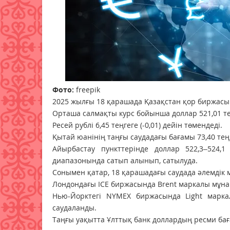
Фото:
freepik
2025 жылғы 18 қарашада Қазақстан қор биржасын
Орташа салмақты курс бойынша доллар 521,01 тең
Ресей рублі 6,45 теңгеге (-0,01) дейін төмендеді.
Қытай юанінің таңғы саудадағы бағамы 73,40 теңге
Айырбастау пункттерінде доллар 522,3–524,1 
диапазонында сатып алынып, сатылуда.
Сонымен қатар, 18 қарашадағы саудада әлемдік м
Лондондағы ICE биржасында Brent маркалы мұнай 
Нью-Йорктегі NYMEX биржасында Light маркал
саудаланды.
Таңғы уақытта Ұлттық банк доллардың ресми бағамы