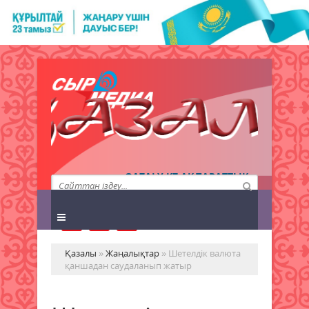
QAZALY.KZ АҚПАРАТТЫҚ
АГЕНТТІГІ
Қазалы
»
Жаңалықтар
» Шетелдік валюта
қаншадан саудаланып жатыр