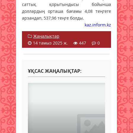
саттық қорытындысы бойынша
доллардың орташа бағамы 4,08 теңгеге
арзандап, 537,96 теңге болды.
kaz.inform.kz
Жаңалықтар
14 тамыз 2025 ж.
447
0
ҰҚСАС ЖАҢАЛЫҚТАР: