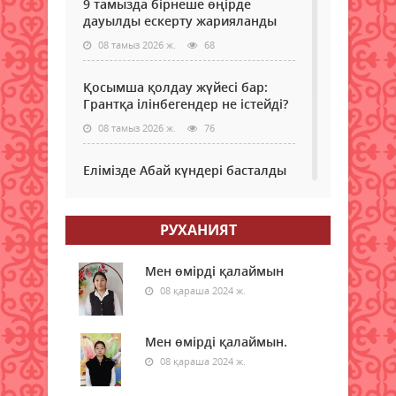
9 тамызда бірнеше өңірде
дауылды ескерту жарияланды
08 тамыз 2026 ж.
68
Қосымша қолдау жүйесі бар:
Грантқа ілінбегендер не істейді?
08 тамыз 2026 ж.
76
Елімізде Абай күндері басталды
08 тамыз 2026 ж.
61
РУХАНИЯТ
Қызылордада “Жасыл ел“ еңбек
жасақтарының қатысуымен
экологиялық сенбілік өтті
Мен өмірді қалаймын
08 қараша 2024 ж.
08 тамыз 2026 ж.
69
Жексенбіде еліміздің барлық
Мен өмірді қалаймын.
дерлік өңірінде дауылды
08 қараша 2024 ж.
ескерту жарияланды
08 тамыз 2026 ж.
70