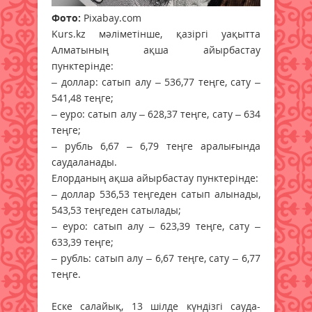
Фото:
Pixabay.com
Kurs.kz мәліметінше, қазіргі уақытта
Алматының ақша айырбастау
пунктерінде:
– доллар: сатып алу – 536,77 теңге, сату –
541,48 теңге;
– еуро: сатып алу – 628,37 теңге, сату – 634
теңге;
– рубль 6,67 – 6,79 теңге аралығында
саудаланады.
Елорданың ақша айырбастау пунктерінде:
– доллар 536,53 теңгеден сатып алынады,
543,53 теңгеден сатылады;
– еуро: сатып алу – 623,39 теңге, сату –
633,39 теңге;
– рубль: сатып алу – 6,67 теңге, сату – 6,77
теңге.
Еске салайық, 13 шілде күндізгі сауда-