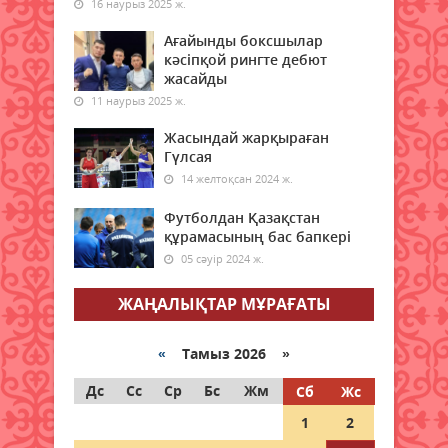
16 наурыз 2025 ж.
Қазақстанның бірқатар
өңірлеріне аптап ыстық қайта
Ағайынды боксшылар
оралады - синоптиктер
кәсіпқой рингте дебют
08 тамыз 2026 ж.
жасайды
77
11 наурыз 2025 ж.
Елімізде бір тәулікте үш орман
Жасындай жарқыраған
өрті тіркелді
Гүлсая
08 тамыз 2026 ж.
80
14 желтоқсан 2024 ж.
Футболдан Қазақстан
Синоптиктер Астана мен
құрамасының бас бапкері
Алматыда аптап ыстық
болатынын ескертті
05 сәуір 2024 ж.
08 тамыз 2026 ж.
76
ЖАҢАЛЫҚТАР МҰРАҒАТЫ
Қазақстанда 7 тамызда үш
орман өрті тіркелді
«
Тамыз 2026 »
08 тамыз 2026 ж.
78
Дс
Сс
Ср
Бс
Жм
Сб
Жс
1
2
Ғалымдар отбасында нешінші
болып туғаныңыз өміріңізге