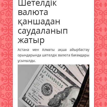
Шетелдік
валюта
қаншадан
саудаланып
жатыр
Астана мен Алматы ақша айырбастау
орындарында шетелдік валюта бағамдары
ұсынылды.