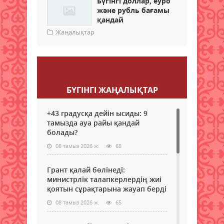
Бүгінгі доллар, еуро
және рубль бағамы
қандай
Жаңалықтар
Пікір қалдыру
БҮГІНГI ЖАҢАЛЫҚТАР
+43 градусқа дейін ысиды: 9
тамызда ауа райы қандай
болады?
08 тамыз 2026 ж.
68
Грант қалай бөлінеді:
министрлік талапкерлердің жиі
қоятын сұрақтарына жауап берді
08 тамыз 2026 ж.
65