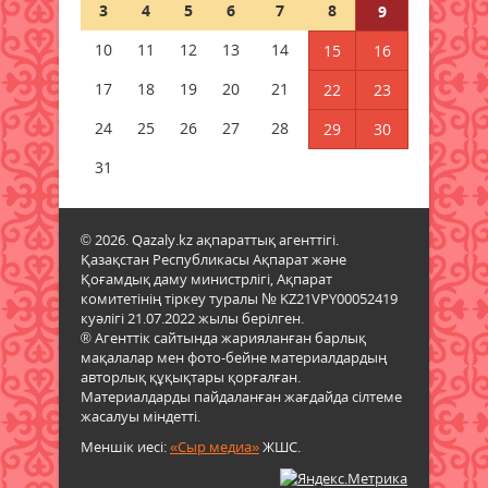
3
4
5
6
7
8
9
қалай әсер ететінін айтты
08 тамыз 2026 ж.
73
10
11
12
13
14
15
16
17
18
19
20
21
22
23
1 қыркүйектен бастап жаңа
шектеу: Қазақстанға қандай
24
25
26
27
28
29
30
көліктерді әкелуге тыйым
салынады?
31
08 тамыз 2026 ж.
76
© 2026. Qazaly.kz ақпараттық агенттігі.
Гранттан қағылған
Қазақстан Республикасы Ақпарат және
талапкерлерге тағы бір
Қоғамдық даму министрлігі, Ақпарат
мүмкіндік: 4 мыңнан астам грант
комитетінің тіркеу туралы № KZ21VPY00052419
бар
куәлігі 21.07.2022 жылы берілген.
08 тамыз 2026 ж.
73
® Агенттік сайтында жарияланған барлық
мақалалар мен фото-бейне материалдардың
авторлық құқықтары қорғалған.
Азаматтық белсенділік – ел
Материалдарды пайдаланған жағдайда сілтеме
болашағының кепілі
жасалуы міндетті.
08 тамыз 2026 ж.
86
Меншік иесі:
«Сыр медиа»
ЖШС.