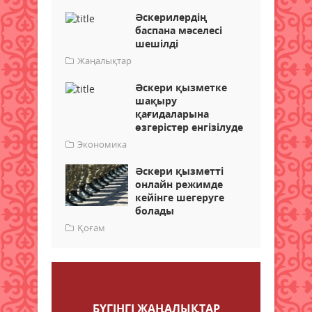
Әскерилердің
баспана мәселесі
шешілді
Жаңалықтар
Әскери қызметке
шақыру
қағидаларына
өзгерістер енгізілуде
Экономика
Әскери қызметті
онлайн режимде
кейінге шегеруге
болады
Қоғам
Пікір қалдыру
БҮГІНГI ЖАҢАЛЫҚТАР