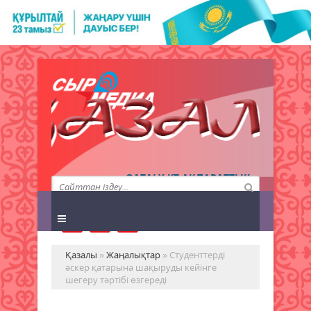
QAZALY.KZ АҚПАРАТТЫҚ
АГЕНТТІГІ
Қазалы
»
Жаңалықтар
» Студенттерді
әскер қатарына шақыруды кейінге
шегеру тәртібі өзгереді