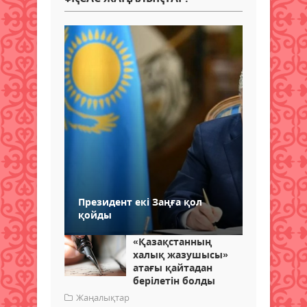
Президент екі Заңға қол
қойды
«Қазақстанның
халық жазушысы»
атағы қайтадан
берілетін болды
Жаңалықтар