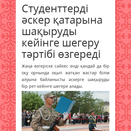
Студенттерді
әскер қатарына
шақыруды
кейінге шегеру
тәртібі өзгереді
Жаңа өзгеріске сәйкес енді қандай да бір
оқу орнында оқып жатқан жастар білім
алуына байланысты әскерге шақыруды
бір рет кейінге шегере алады.