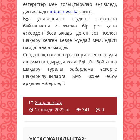
өзгерістер мен толықтырулар енгізіледі,
деп жазады
inbusiness.kz
сайты.
Бұл университет студенті сабағына
байланысты 4 жылда бір рет қана
әскерден босатылады деген сөз. Келесі
шақыру келген кезде мұндай мүмкіндікті
пайдалана алмайды.
Сондай-ақ өзгерістер әскери есепке алуды
автоматтандыруды көздейді. Ол бойынша
шақыру туралы хабарлама әскерге
шақырылушыларға SMS және eGov
арқылы жіберіледі.
Жаңалықтар
17 шілде 2025 ж.
341
0
ҰҚСАС ЖАҢАЛЫҚТАР: