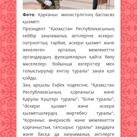
Фото:
Қорғаныс министрлігінің баспасөз
қызметі
Президент "Қазақстан Республикасының
кейбір заңнамалық актілеріне әскери-
патриоттық тәрбие, әскери қызмет және
жекелеген орталық мемлекеттік
органдардың функцияларын қайта бөлу
мәселелері бойынша өзгерістер мен
толықтырулар енгізу туралы" заңға қол
қойды.
Заң арқылы Еңбек кодексіне, "Қазақстан
Республикасының қорғанысы және
Қарулы Күштері туралы", "Білім туралы",
"Әскери қызмет және әскери
қызметшілердің мәртебесі туралы",
"Қорғаныс өнеркәсібі және мемлекеттік
қорғаныстық тапсырыс туралы" заңдарға
және басқа да заңнамалық актілерге