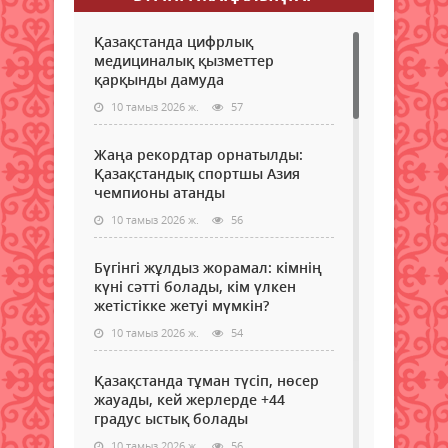
Қазақстанда цифрлық
медициналық қызметтер
қарқынды дамуда
10 тамыз 2026 ж.
57
Жаңа рекордтар орнатылды:
Қазақстандық спортшы Азия
чемпионы атанды
10 тамыз 2026 ж.
56
Бүгінгі жұлдыз жорамал: кімнің
күні сәтті болады, кім үлкен
жетістікке жетуі мүмкін?
10 тамыз 2026 ж.
54
Қазақстанда тұман түсіп, нөсер
жауады, кей жерлерде +44
градус ыстық болады
10 тамыз 2026 ж.
56