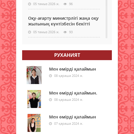
05 тамыз 2026 ж.
96
Оқу-ағарту министрлігі жаңа оқу
жылының күнтізбесін бекітті
05 тамыз 2026 ж.
93
МӘМС қаражатын бақылау
күшейеді: төлемдерге цифрлық
РУХАНИЯТ
қадағалау жүйесі енгізілмек
05 тамыз 2026 ж.
97
Мен өмірді қалаймын
08 қараша 2024 ж.
Донор мен реципиенттің
сәйкестігін бағалайтын AI қалай
жұмыс істейді
Мен өмірді қалаймын.
05 тамыз 2026 ж.
08 қараша 2024 ж.
96
Қазақстанда 200-ден астам
Мен өмірді қалаймын
ресейлік телеарна тіркелген
07 қараша 2024 ж.
05 тамыз 2026 ж.
103