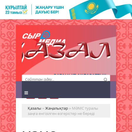
QAZALY.KZ АҚПАРАТТЫҚ
АГЕНТТІГІ
Қазалы
»
Жаңалықтар
» МӘМС туралы
заңға енгізілген өзгерістер не береді