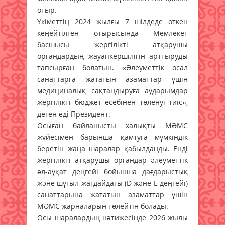
отыр.
Үкіметтің 2024 жылғы 7 шілдеде өткен
кеңейтілген отырысында Мемлекет
басшысы жергілікті атқарушы
органдардың жауапкершілігін арттыруды
тапсырған болатын. «Әлеуметтік осал
санаттарға жататын азаматтар үшін
медициналық сақтандыруға аударымдар
жергілікті бюджет есебінен төленуі тиіс»,
деген еді Президент.
Осыған байланысты халықты МӘМС
жүйесімен барынша қамтуға мүмкіндік
беретін жаңа шаралар қабылданды. Енді
жергілікті атқарушы органдар әлеуметтік
әл-ауқат деңгейі бойынша дағдарыстық
және шұғыл жағдайдағы (D және E деңгейі)
санаттарына жататын азаматтар үшін
МӘМС жарналарын төлейтін болады.
Осы шаралардың нәтижесінде 2026 жылы