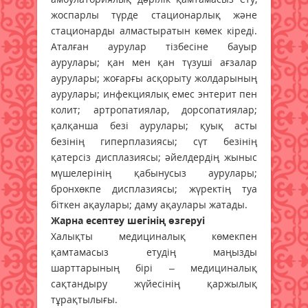
жоспарлы түрде стационарлық және
стационарды алмастыратын көмек кіреді.
Аталған аурулар тізбесіне бауыр
аурулары; қан мен қан түзуші ағзалар
аурулары; жоғарғы асқорыту жолдарының
аурулары; инфекциялық емес энтерит пен
колит; артропатиялар, дорсопатиялар;
қалқанша безі аурулары; қуық асты
безінің гиперплазиясы; сүт безінің
қатерсіз дисплазиясы; әйелдердің жыныс
мүшелерінің қабынусыз аурулары;
бронхөкпе дисплазиясы; жүректің туа
біткен ақаулары; даму ақаулары жатады.
Жарна есептеу шегінің өзгеруі
Халықты медициналық көмекпен
қамтамасыз етудің маңызды
шарттарының бірі – медициналық
сақтандыру жүйесінің қаржылық
тұрақтылығы.