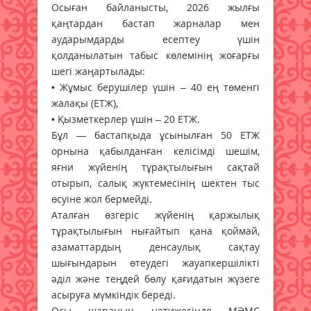
Осыған байланысты, 2026 жылғы
қаңтардан бастап жарналар мен
аударымдарды есептеу үшін
қолданылатын табыс көлемінің жоғарғы
шегі жаңартылады:
• Жұмыс берушілер үшін – 40 ең төменгі
жалақы (ЕТЖ),
• Қызметкерлер үшін – 20 ЕТЖ.
Бұл — бастапқыда ұсынылған 50 ЕТЖ
орнына қабылданған келісімді шешім,
яғни жүйенің тұрақтылығын сақтай
отырып, салық жүктемесінің шектен тыс
өсуіне жол бермейді.
Аталған өзгеріс жүйенің қаржылық
тұрақтылығын нығайтып қана қоймай,
азаматтардың денсаулық сақтау
шығындарын өтеудегі жауапкершілікті
әділ және теңдей бөлу қағидатын жүзеге
асыруға мүмкіндік береді.
Осы шараның нәтижесінде МӘМС