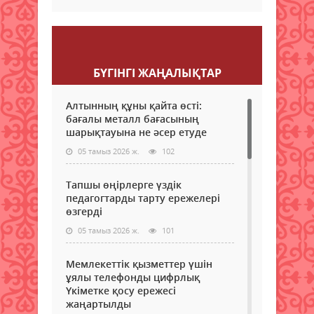
Пікір қалдыру
БҮГІНГI ЖАҢАЛЫҚТАР
Алтынның құны қайта өсті:
бағалы металл бағасының
шарықтауына не әсер етуде
05 тамыз 2026 ж.
102
Тапшы өңірлерге үздік
педагогтарды тарту ережелері
өзгерді
05 тамыз 2026 ж.
101
Мемлекеттік қызметтер үшін
ұялы телефонды цифрлық
Үкіметке қосу ережесі
жаңартылды