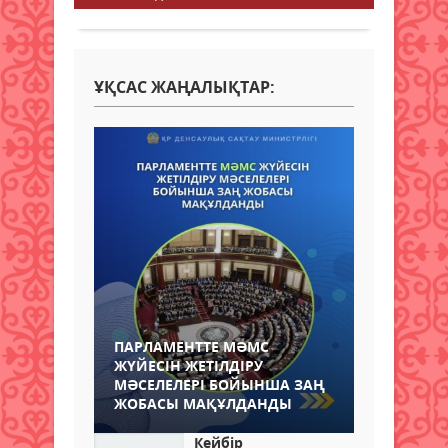
ҰҚСАС ЖАҢАЛЫҚТАР:
ПАРЛАМЕНТТЕ МӘМС
ЖҮЙЕСІН ЖЕТІЛДІРУ
МӘСЕЛЕЛЕРІ БОЙЫНША ЗАҢ
ЖОБАСЫ МАҚҰЛДАНДЫ
Кейбір