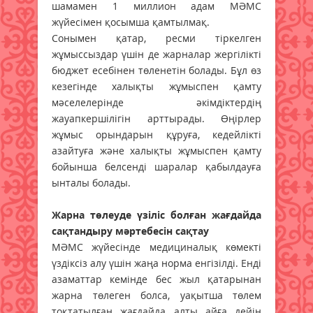
шамамен 1 миллион адам МӘМС
жүйесімен қосымша қамтылмақ.
Сонымен қатар, ресми тіркелген
жұмыссыздар үшін де жарналар жергілікті
бюджет есебінен төленетін болады. Бұл өз
кезегінде халықты жұмыспен қамту
мәселелерінде әкімдіктердің
жауапкершілігін арттырады. Өңірлер
жұмыс орындарын құруға, кедейлікті
азайтуға және халықты жұмыспен қамту
бойынша белсенді шаралар қабылдауға
ынталы болады.
Жарна төлеуде үзіліс болған жағдайда
сақтандыру мәртебесін сақтау
МӘМС жүйесінде медициналық көмекті
үздіксіз алу үшін жаңа норма енгізілді. Енді
азаматтар кемінде бес жыл қатарынан
жарна төлеген болса, уақытша төлем
тоқтатылған жағдайда алты айға дейін