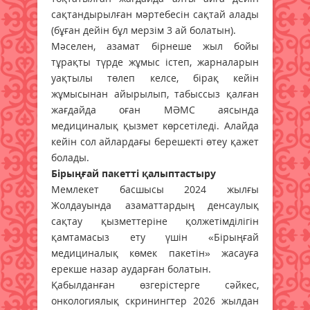
сақтандырылған мәртебесін сақтай алады
(бұған дейін бұл мерзім 3 ай болатын).
Мәселен, азамат бірнеше жыл бойы
тұрақты түрде жұмыс істеп, жарналарын
уақтылы төлеп келсе, бірақ кейін
жұмысынан айырылып, табыссыз қалған
жағдайда оған МӘМС аясында
медициналық қызмет көрсетіледі. Алайда
кейін сол айлардағы берешекті өтеу қажет
болады.
Бірыңғай пакетті қалыптастыру
Мемлекет басшысы 2024 жылғы
Жолдауында азаматтардың денсаулық
сақтау қызметтеріне қолжетімділігін
қамтамасыз ету үшін «Бірыңғай
медициналық көмек пакетін» жасауға
ерекше назар аударған болатын.
Қабылданған өзгерістерге сәйкес,
онкологиялық скринингтер 2026 жылдан