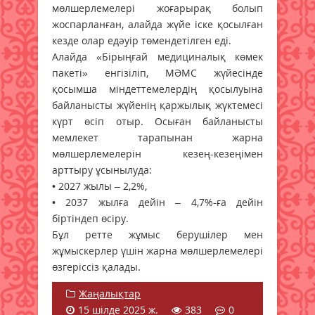
мөлшерлемелері жоғарырақ болып
жоспарланған, алайда жүйе іске қосылған
кезде олар едәуір төмендетілген еді.
Алайда «Бірыңғай медициналық көмек
пакеті» енгізіліп, МӘМС жүйесінде
қосымша міндеттемелердің қосылуына
байланысты жүйенің қаржылық жүктемесі
күрт өсіп отыр. Осыған байланысты
мемлекет тарапынан жарна
мөлшерлемелерін кезең-кезеңімен
арттыру ұсынылуда:
• 2027 жылы – 2,2%,
• 2037 жылға дейін – 4,7%-ға дейін
біртіндеп өсіру.
Бұл ретте жұмыс берушілер мен
жұмыскерлер үшін жарна мөлшерлемелері
өзгеріссіз қалады.
Жаңалықтар
15 шілде 2025 ж.
383
0