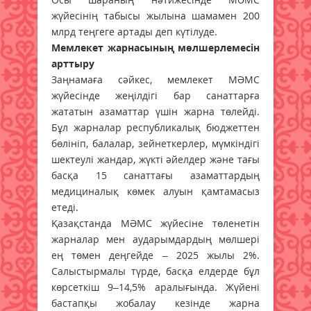
жүйесінің табысы жылына шамамен 200
млрд теңгеге артады деп күтілуде.
Мемлекет жарнасының мөлшерлемесін
арттыру
Заңнамаға сәйкес, мемлекет МӘМС
жүйесінде жеңілдігі бар санаттарға
жататын азаматтар үшін жарна төлейді.
Бұл жарналар республикалық бюджеттен
бөлініп, балалар, зейнеткерлер, мүмкіндігі
шектеулі жандар, жүкті әйелдер және тағы
басқа 15 санаттағы азаматтардың
медициналық көмек алуын қамтамасыз
етеді.
Қазақстанда МӘМС жүйесіне төленетін
жарналар мен аударымдардың мөлшері
ең төмен деңгейде – 2025 жылы 2%.
Салыстырмалы түрде, басқа елдерде бұл
көрсеткіш 9–14,5% аралығында. Жүйені
бастапқы жобалау кезінде жарна