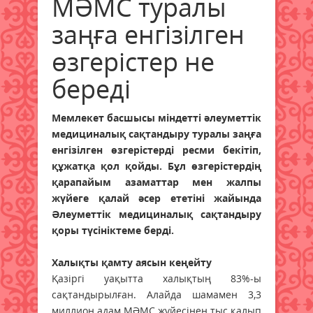
МӘМС туралы
заңға енгізілген
өзгерістер не
береді
Мемлекет басшысы міндетті әлеуметтік
медициналық сақтандыру туралы заңға
енгізілген өзгерістерді ресми бекітіп,
құжатқа қол қойды. Бұл өзгерістердің
қарапайым азаматтар мен жалпы
жүйеге қалай әсер ететіні жайында
Әлеуметтік медициналық сақтандыру
қоры түсініктеме берді.
Халықты қамту аясын кеңейту
Қазіргі уақытта халықтың 83%-ы
сақтандырылған. Алайда шамамен 3,3
миллион адам МӘМС жүйесінен тыс қалып