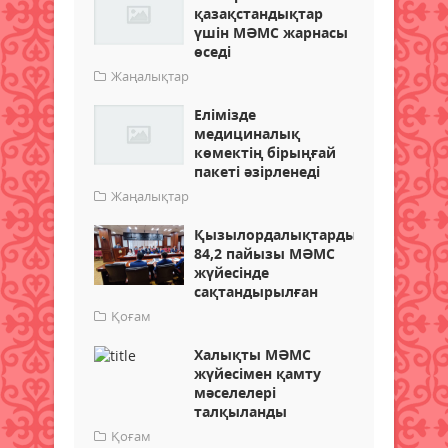
қазақстандықтар
үшін МӘМС жарнасы
өседі
Жаңалықтар
Елімізде
медициналық
көмектің бірыңғай
пакеті әзірленеді
Жаңалықтар
Қызылордалықтардың
84,2 пайызы МӘМС
жүйесінде
сақтандырылған
Қоғам
Халықты МӘМС
жүйесімен қамту
мәселелері
талқыланды
Қоғам