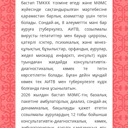
бастап ТМККК тізіміне өтеді және МӘМС
жүйесінде сақтандырылған мәртебесіне
қарамастан барлық азаматтар үшін тегін
болады. Сондай-ақ, 8 әлеуметтік мәні бар
ауруға (туберкулез, АИТВ, созылмалы
вирусты гепатиттер мен бауыр циррозы,
қатерлі ісіктер, психикалық және мінез-
құлықтық бұзылыстар, орфандық аурулар,
жедел миокард инфаркті, инсульт) күдік
туындаған жағдайда консультативтік-
диагностикалық көмек те тегін
көрсетілетін болады. Бұған дейін мұндай
көмек тек АИТВ мен туберкулезге күдік
болғанда ғана ұсынылатын.
2026 жылдан бастап МӘМС-тің базалық
пакетіне амбулаторлық диализ, сондай-ақ
динамикалық бақылауды қажет ететін
созылмалы аурулардың 12 тобы бойынша
консультативтік-диагностикалық көмек,
амбулаториялық дәрілік қамтамасыз ету,