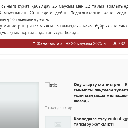
сынып) құжат қабылдау 25 маусым мен 22 тамыз аралығында
аусымнан 20 шілдеге дейін. Педагогикалық және меди
дың 10 тамызына дейін.
ту министрінің 2023 жылғы 15 тамыздағы №261 бұйрығына сәйк
 құқықтық порталында танысуға болады.
Жаңалықтар
26 маусым 2025 ж.
282
Оқу-ағарту министрлігі 9
сыныпты аяқтаған түлек
үшін маңызды мәлімдем
жасады
Жаңалықтар
Колледжге түсу үшін 4 қ
тапсыру жеткілікті