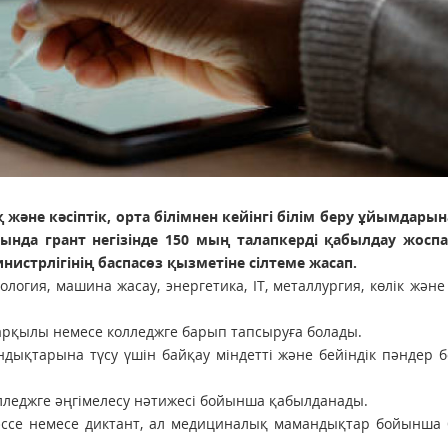
және кәсіптік, орта білімнен кейінгі білім беру ұйымдары
ында грант негізінде 150 мың талапкерді қабылдау жосп
нистрлігінің баспасөз қызметіне сілтеме жасап.
ология, машина жасау, энергетика, IT, металлургия, көлік және
 арқылы немесе колледжге барып тапсыруға болады.
дықтарына түсу үшін байқау міндетті және бейіндік пәндер
олледжге әңгімелесу нәтижесі бойынша қабылданады.
эссе немесе диктант, ал медициналық мамандықтар бойынша 