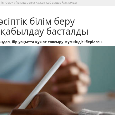
білім беру ұйымдарына құжат қабылдау басталды
іптік білім беру
қабылдау басталды
дап, бір уақытта құжат тапсыру мүмкіндігі берілген.