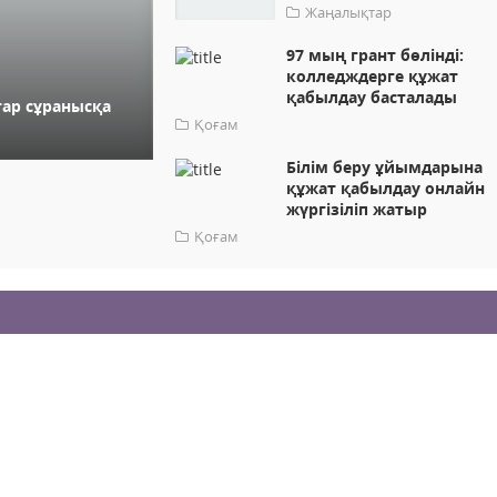
Жаңалықтар
97 мың грант бөлінді:
колледждерге құжат
қабылдау басталады
ар сұранысқа
Қоғам
Білім беру ұйымдарына
құжат қабылдау онлайн
жүргізіліп жатыр
Қоғам