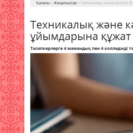
Қазалы
»
Жаңалықтар
» Техникалық және кәсіптік 
Техникалық және кәс
ұйымдарына құжат 
Талапкерлерге 4 мамандық пен 4 колледжді таң