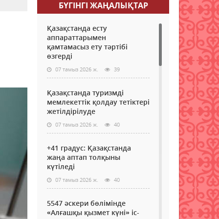
БҮГІНГI ЖАҢАЛЫҚТАР
Қазақстанда есту
аппараттарымен
қамтамасыз ету тәртібі
өзгерді
07 тамыз 2026 ж.
39
Қазақстанда туризмді
мемлекеттік қолдау тетіктері
жетілдірілуде
07 тамыз 2026 ж.
40
+41 градус: Қазақстанда
жаңа аптап толқыны
күтіледі
07 тамыз 2026 ж.
40
5547 әскери бөлімінде
«Алғашқы қызмет күні» іс-