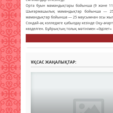
Орта буын мамандықтары бойынша (9 және 11-
Шығармашылық мамандықтар бойынша — 25 м
мамандықтар бойынша — 25 маусымнан осы жыл
Сондай-ақ колледжге қабылдау кезінде Оқу-ағар
көзделген. Бұйрықтың толық мәтінімен «Әділет»
ҰҚСАС ЖАҢАЛЫҚТАР: