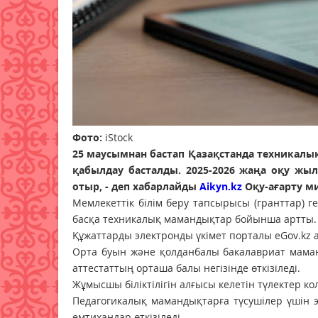
Фото:
iStock
25 маусымнан бастап Қазақстанда техникалық 
қабылдау басталды. 2025-2026 жаңа оқу жыл
отыр, - деп хабарлайды
Aikyn.kz
Оқу-ағарту ми
Мемлекеттік білім беру тапсырысы (гранттар) ге
басқа техникалық мамандықтар бойынша артты.
Құжаттарды электронды үкімет порталы eGov.kz
Орта буын және қолданбалы бакалавриат маман
аттестаттың орташа балы негізінде өткізіледі.
Жұмысшы біліктілігін алғысы келетін түлектер к
Педагогикалық мамандықтарға түсушілер үшін 
емтихандар өткізіледі.