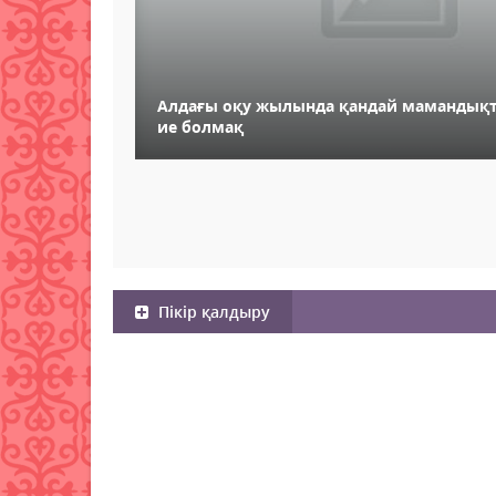
Алдағы оқу жылында қандай мамандықт
ие болмақ
Пікір қалдыру