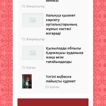
айнасы
Жаңалықтар
Халыққа қызмет
көрсету
орталықтарының
жұмыс кестесі
өзгереді
Жаңалықтар
Қызылорда облысы
Қармақшы ауданына
жаңа әкім
тағайындалды
Қоғам
Үлгілі еңбекке
лайықты құрмет
Қоғам
Пікір қалдыру