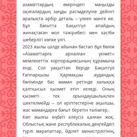
азаматтардың өміріндегі маңызды
оқиғалардың заңды рәсімделуіне дейінгі
аралықта әрбір деталь – үлкен мәнге ие.
Бұл бағытта Бақытгүл апайдың
жинақтаған мол тәжірибесі мен кәсіби
шеберлігі көпке үлгі.
2023 жылы шілде айынан бастап бұл бөлім
«Азаматтарға арналған үкімет»
мемлекеттік корпорациясының құрамына
енді. Сол уақыттан беріде Бақытгүл
Ғаппарқызы Қармақшы аудандық
бөлімінде бас маман ретінде халыққа
қалтқысыз қызмет етіп келеді. Оның
қызметі тек орындаушылықпен
шектелмейді – ол әріптестеріне ақылшы,
жас мамандарға бағыт беретін тәлімгер.
Көп жылғы еңбегі елеусіз қалған жоқ.
Облыстық және республикалық деңгейдегі
түрлі марапаттар, Әділет министрлігінің,