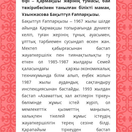
бірі – Қармақшы жерінің тумасы, бай
тәжірибесімен танылған білікті маман,
Ұзынжасова Бақытгүл Ғаппарқызы.
Бақытгүл Ғаппарқызы – 1967 жылы шілде
айында Қармақшы топырағында дүниеге
келіп, туған жерінің тұнық ауасымен,
ұлттық тәрбиемен сусындап өскен жан.
Мектеп қабырғасынан бастап
жауапкершілік пен тиянақтылықты ту
еткен ол 1985-1987 жылдары Семей
қаласындағы қаржы-экономикалық
техникумында білім алып, еңбек жолын
1987 жылы аудандық сақтандыру
инспекциясынан бастайды. 1993 жылдан
бастап «Азаматтық хал актілерін тіркеу»
бөлімінде жұмыс істей жүріп, ол
мемлекеттік қызметтің маңызын,
халықпен тікелей жұмыс істеудің
жауапкершілігін терең сезіне білді.
Қарапайым тіркеуден бастап