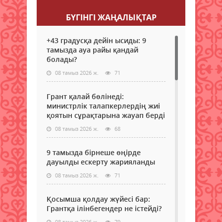
БҮГІНГI ЖАҢАЛЫҚТАР
+43 градусқа дейін ысиды: 9
тамызда ауа райы қандай
болады?
08 тамыз 2026 ж.
71
Грант қалай бөлінеді:
министрлік талапкерлердің жиі
қоятын сұрақтарына жауап берді
08 тамыз 2026 ж.
68
9 тамызда бірнеше өңірде
дауылды ескерту жарияланды
08 тамыз 2026 ж.
71
Қосымша қолдау жүйесі бар:
Грантқа ілінбегендер не істейді?
08 тамыз 2026 ж.
79