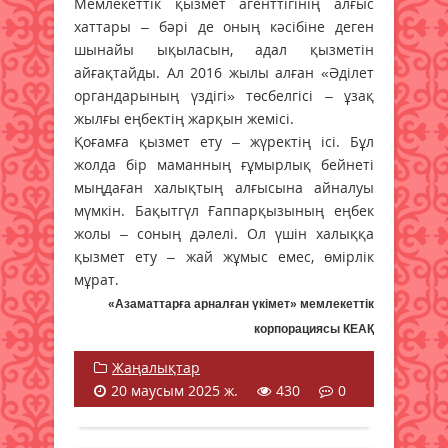
Мемлекеттік қызмет агенттігінің алғыс
хаттары – бәрі де оның кәсібіне деген
шынайы ықыласын, адал қызметін
айғақтайды. Ал 2016 жылы алған «Әділет
органдарының үздігі» төсбелгісі – ұзақ
жылғы еңбектің жарқын жемісі.
Қоғамға қызмет ету – жүректің ісі. Бұл
жолда бір маманның ғұмырлық бейнеті
мыңдаған халықтың алғысына айналуы
мүмкін. Бақытгүл Ғаппарқызының еңбек
жолы – соның дәлелі. Ол үшін халыққа
қызмет ету – жай жұмыс емес, өмірлік
мұрат.
«Азаматтарға арналған үкімет» мемлекеттік
корпорациясы КЕАҚ
Жаңалықтар
20 маусым 2025 ж.
430
0