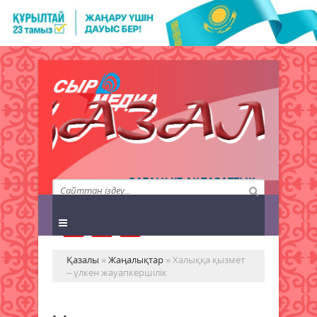
QAZALY.KZ АҚПАРАТТЫҚ
АГЕНТТІГІ
Қазалы
»
Жаңалықтар
» Халыққа қызмет
– үлкен жауапкершілік