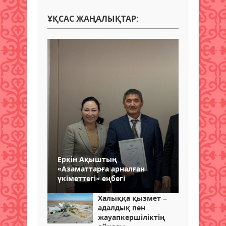
ҰҚСАС ЖАҢАЛЫҚТАР:
Еркін Ақыштың
«Азаматтарға арналған
үкіметтегі» еңбегі
Халыққа қызмет –
адалдық пен
жауапкершіліктің