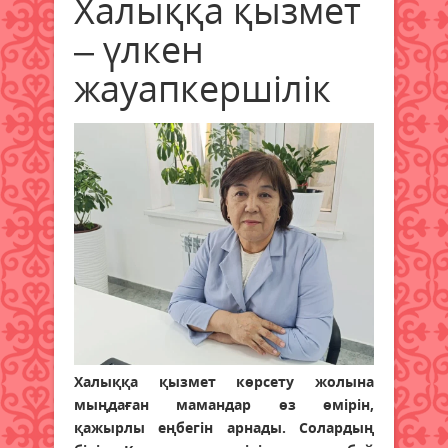
Халыққа қызмет
– үлкен
жауапкершілік
Халыққа қызмет көрсету жолына
мыңдаған мамандар өз өмірін,
қажырлы еңбегін арнады. Солардың