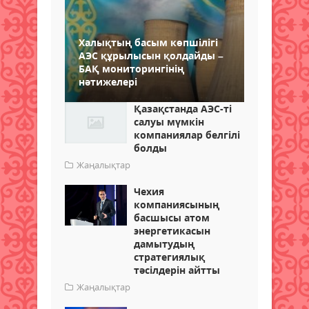
Халықтың басым көпшілігі
АЭС құрылысын қолдайды –
БАҚ мониторингінің
нәтижелері
Қазақстанда АЭС-ті
салуы мүмкін
компаниялар белгілі
болды
Жаңалықтар
Чехия
компаниясының
басшысы атом
энергетикасын
дамытудың
стратегиялық
тәсілдерін айтты
Жаңалықтар