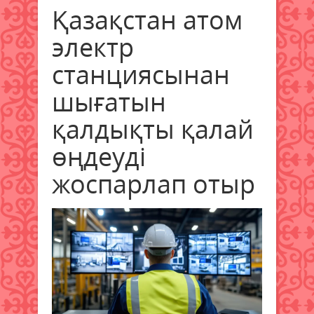
Қазақстан атом
электр
станциясынан
шығатын
қалдықты қалай
өңдеуді
жоспарлап отыр