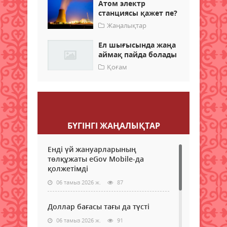
Атом электр
станциясы қажет пе?
Жаңалықтар
Ел шығысында жаңа
аймақ пайда болады
Қоғам
Пікір қалдыру
БҮГІНГI ЖАҢАЛЫҚТАР
Енді үй жануарларының
төлқұжаты eGov Mobile-да
қолжетімді
06 тамыз 2026 ж.
87
Доллар бағасы тағы да түсті
06 тамыз 2026 ж.
91