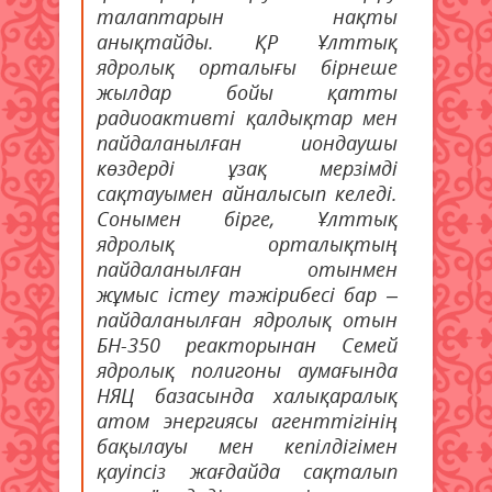
талаптарын нақты
анықтайды. ҚР Ұлттық
ядролық орталығы бірнеше
жылдар бойы қатты
радиоактивті қалдықтар мен
пайдаланылған иондаушы
көздерді ұзақ мерзімді
сақтауымен айналысып келеді.
Сонымен бірге, Ұлттық
ядролық орталықтың
пайдаланылған отынмен
жұмыс істеу тәжірибесі бар –
пайдаланылған ядролық отын
БН-350 реакторынан Семей
ядролық полигоны аумағында
НЯЦ базасында халықаралық
атом энергиясы агенттігінің
бақылауы мен кепілдігімен
қауіпсіз жағдайда сақталып