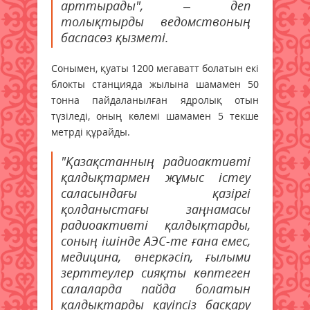
арттырады", – деп
толықтырды ведомствоның
баспасөз қызметі.
Сонымен, қуаты 1200 мегаватт болатын екі
блокты станцияда жылына шамамен 50
тонна пайдаланылған ядролық отын
түзіледі, оның көлемі шамамен 5 текше
метрді құрайды.
"Қазақстанның радиоактивті
қалдықтармен жұмыс істеу
саласындағы қазіргі
қолданыстағы заңнамасы
радиоактивті қалдықтарды,
соның ішінде АЭС-те ғана емес,
медицина, өнеркәсіп, ғылыми
зерттеулер сияқты көптеген
салаларда пайда болатын
қалдықтарды қауіпсіз басқару