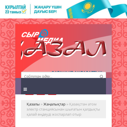
QAZALY.KZ АҚПАРАТТЫҚ
АГЕНТТІГІ
Қазалы
»
Жаңалықтар
» Қазақстан атом
электр станциясынан шығатын қалдықты
қалай өңдеуді жоспарлап отыр