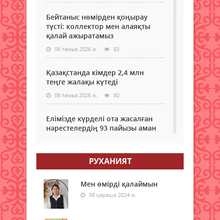
Бейтаныс нөмірден қоңырау
түсті: коллектор мен алаяқты
қалай ажыратамыз
06 тамыз 2026 ж.
83
Қазақстанда кімдер 2,4 млн
теңге жалақы күтеді
06 тамыз 2026 ж.
80
Елімізде күрделі ота жасалған
нәрестелердің 93 пайызы аман
қалып жатыр – ДСМ
06 тамыз 2026 ж.
76
РУХАНИЯТ
Еріктілер еңбегі бағаланады:
ЖОО-ға қабылдауда ескеріледі
Мен өмірді қалаймын
08 қараша 2024 ж.
06 тамыз 2026 ж.
80