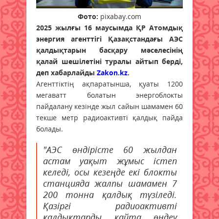
Фото:
pixabay.com
2025 жылғы 16 маусымда ҚР Атомдық
энергия агенттігі Қазақстандағы АЭС
қалдықтарын басқару мәселесінің
қалай шешілетіні туралы айтып берді,
деп хабарлайды
Zakon.kz
.
Агенттіктің ақпаратынша, қуаты 1200
мегаватт болатын энергоблокты
пайдалану кезінде жыл сайын шамамен 60
текше метр радиоактивті қалдық пайда
болады.
"АЭС өндірісте 60 жылдан
астам уақыт жұмыс істеп
келеді, осы кезеңде екі блокты
станцияда жалпы шамамен 7
200 тонна қалдық түзіледі.
Қазіргі радиоактивті
қалдықтарды қайта өңдеу