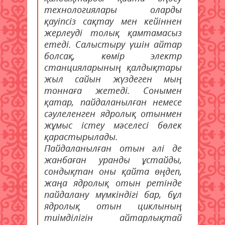
технологиялары оларды
қауіпсіз сақтау мен кейіннен
жерлеуді толық қамтамасыз
етеді. Салыстыру үшін айтар
болсақ, көмір электр
станцияларының қалдықтары
жыл сайын жүздеген мың
тоннаға жетеді. Сонымен
қатар, пайдаланылған немесе
сәулеленген ядролық отынмен
жұмыс істеу мәселесі бөлек
қарастырылады.
Пайдаланылған отын әлі де
жанбаған уранды ұстайды,
сондықтан оны қайта өңдеп,
жаңа ядролық отын ретінде
пайдалану мүмкіндігі бар, бұл
ядролық отын циклының
тиімділігін айтарлықтай