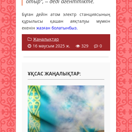
отыр", – деді агенттікте.
Бұған дейін атом электр станциясының
құрылысы қашан аяқталуы мүмкін
екенін
жазған болатынбыз.
Жаңалықтар
16 маусым 2025 ж.
329
0
ҰҚСАС ЖАҢАЛЫҚТАР: