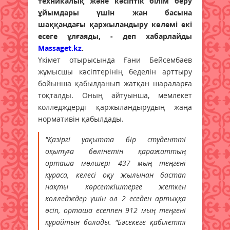
техникалық және кәсіптік білім беру
ұйымдары үшін жан басына
шаққандағы қаржыландыру көлемі екі
есеге ұлғаяды, - деп хабарлайды
Massaget.kz
.
Үкімет отырысында Ғани Бейсембаев
жұмысшы кәсіптерінің беделін арттыру
бойынша қабылданып жатқан шараларға
тоқталды. Оның айтуынша, мемлекет
колледждерді қаржыландырудың жаңа
нормативін қабылдады.
"Қазіргі уақытта бір студентті
оқытуға бөлінетін қаражаттың
орташа мөлшері 437 мың теңгені
құраса, келесі оқу жылынан бастап
нақты көрсеткіштерге жеткен
колледждер үшін ол 2 еседен артыққа
өсіп, орташа есеппен 912 мың теңгені
құрайтын болады. "Бәсекеге қабілетті