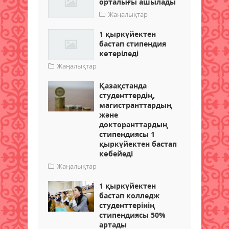
орталығы ашылады
Жаңалықтар
1 қыркүйектен
бастап стипендия
көтеріледі
Жаңалықтар
Қазақстанда
студенттердің,
магистранттардың
және
докторанттардың
стипендиясы 1
қыркүйектен бастап
көбейеді
Жаңалықтар
1 қыркүйектен
бастап колледж
студенттерінің
стипендиясы 50%
артады