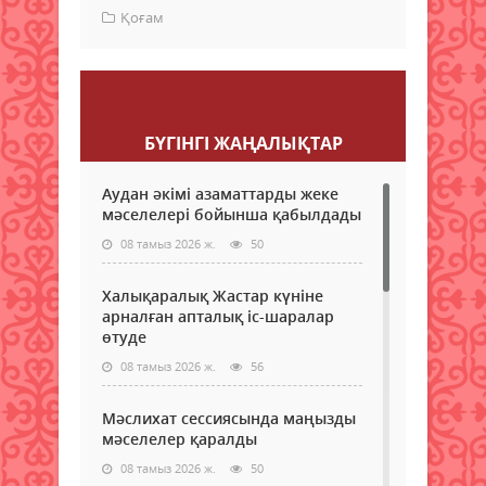
Қоғам
Пікір қалдыру
БҮГІНГI ЖАҢАЛЫҚТАР
Аудан әкімі азаматтарды жеке
мәселелері бойынша қабылдады
08 тамыз 2026 ж.
50
Халықаралық Жастар күніне
арналған апталық іс-шаралар
өтуде
08 тамыз 2026 ж.
56
Мәслихат сессиясында маңызды
мәселелер қаралды
08 тамыз 2026 ж.
50