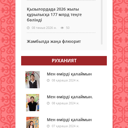
Қызылордада 2026 жылы
құрылысқа 177 млрд теңге
бөлінді
08 тамыз 2026 ж.
50
Жамбылда жаңа флюорит
зауыты салынады
08 тамыз 2026 ж.
47
РУХАНИЯТ
Қазақстанның басым бөлігінде
жауын-шашынсыз ауа райы
Мен өмірді қалаймын
күтіледі
08 қараша 2024 ж.
08 тамыз 2026 ж.
50
Мен өмірді қалаймын.
Ғалымдар «климаттық
08 қараша 2024 ж.
әткеншек» құбылысы туралы
ескертті
08 тамыз 2026 ж.
Мен өмірді қалаймын
53
07 қараша 2024 ж.