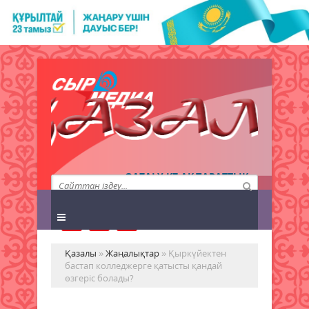
QAZALY.KZ АҚПАРАТТЫҚ
АГЕНТТІГІ
Қазалы
»
Жаңалықтар
» Қыркүйектен
бастап колледжерге қатысты қандай
өзгеріс болады?