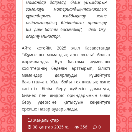
мамандар даярлау, білім ұйымдарын
заманауи материалдық-техникалық
құралдармен жабдықтау және
педагогтардың біліктілігін арттыру
біз үшін басты басымдық", - деді Оқу-
ағарту министрі.
Айта кетейік, 2025 жыл Қазақстанда
"Жұмысшы мамандықтары жылы" болып
жарияланды. Бұл бастама жұмысшы
кәсіптерінің беделін арттырып, білікті
мамандар даярлауды күшейтуге
бағытталған. Жыл бойы техникалық және
кәсіптік білім беру жүйесін дамытуға,
бизнес пен өндіріс орындарының білім
беру үдерісіне қатысуын кеңейтуге
ерекше назар аударылады.
Жаңалықтар
08 қаңтар 2025 ж.
356
0