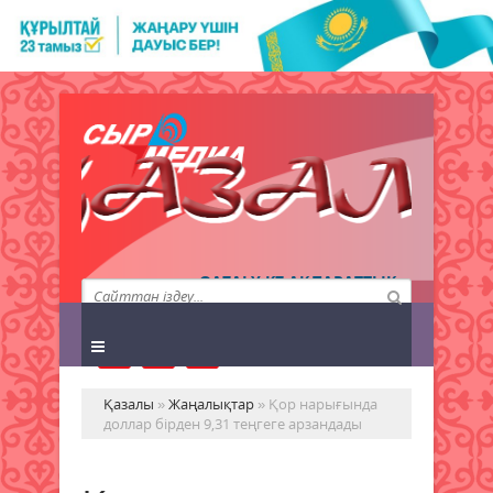
QAZALY.KZ АҚПАРАТТЫҚ
АГЕНТТІГІ
Қазалы
»
Жаңалықтар
» Қор нарығында
доллар бірден 9,31 теңгеге арзандады