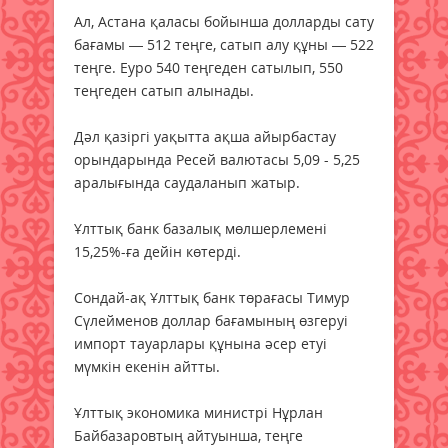
Ал, Астана қаласы бойынша долларды сату
бағамы — 512 теңге, сатып алу құны — 522
теңге. Еуро 540 теңгеден сатылып, 550
теңгеден сатып алынады.
Дәл қазіргі уақытта ақша айырбастау
орындарында Ресей валютасы 5,09 - 5,25
аралығында саудаланып жатыр.
Ұлттық банк базалық мөлшерлемені
15,25%-ға дейін көтерді.
Сондай-ақ Ұлттық банк төрағасы Тимур
Сүлейменов доллар бағамының өзгеруі
импорт тауарлары құнына әсер етуі
мүмкін екенін айтты.
Ұлттық экономика министрі Нұрлан
Байбазаровтың айтуынша, теңге