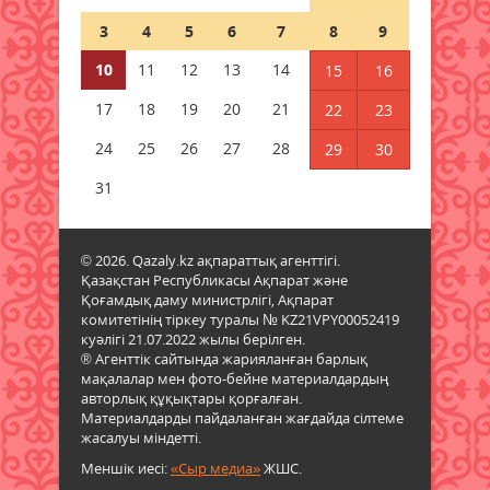
09 тамыз 2026 ж.
57
3
4
5
6
7
8
9
Елімізде Абай күніне орай 350-
10
11
12
13
14
15
16
ден астам шара өтеді
17
18
19
20
21
22
23
09 тамыз 2026 ж.
62
24
25
26
27
28
29
30
Жексенбіде еліміздің барлық
дерлік өңірінде дауылды
31
ескерту жарияланды
09 тамыз 2026 ж.
55
© 2026. Qazaly.kz ақпараттық агенттігі.
Қазақстан Республикасы Ақпарат және
Синоптиктер дабыл қақты:
Қоғамдық даму министрлігі, Ақпарат
Қазақстанда аптап +43 градусқа
комитетінің тіркеу туралы № KZ21VPY00052419
жетеді
куәлігі 21.07.2022 жылы берілген.
09 тамыз 2026 ж.
67
® Агенттік сайтында жарияланған барлық
мақалалар мен фото-бейне материалдардың
авторлық құқықтары қорғалған.
Құрметті зейнет демалысына
Материалдарды пайдаланған жағдайда сілтеме
шығарып салды
жасалуы міндетті.
09 тамыз 2026 ж.
67
Меншік иесі:
«Сыр медиа»
ЖШС.