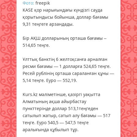
Фото:
freepik
KASE қор нарығындағы күндізгі сауда
қорытындысы бойынша, доллар бағамы
9,31 теңгеге арзандады.
Бір АҚШ долларының орташа бағамы –
514,65 теңге.
Ұлттық банктің 6 желтоқсанға арналған
ресми бағамы — 1 долларға 524,65 теңге.
Ресей рублінің орташа сараланған құны —
5,14 теңге. Еуро — 552,19.
Kurs.kz мәліметінше, қазіргі уақытта
Алматының ақша айырбастау
пункттерінде доллар 513,1теңгеден
сатылып жатыр, сатып алу бағамы — 517
теңге. Еуро 540,5 — 547,5 теңге
аралығында құбылып тұр.