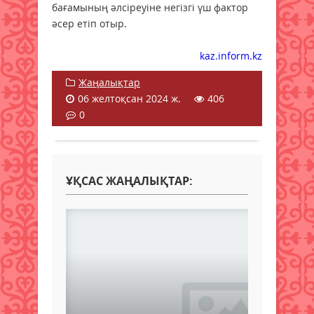
бағамының әлсіреуіне негізгі үш фактор
әсер етіп отыр.
kaz.inform.kz
Жаңалықтар
06 желтоқсан 2024 ж.
406
0
ҰҚСАС ЖАҢАЛЫҚТАР: