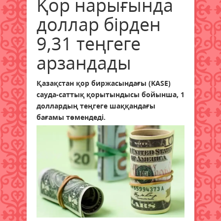
Қор нарығында
доллар бірден
9,31 теңгеге
арзандады
Қазақстан қор биржасындағы (KASE)
сауда-саттық қорытындысы бойынша, 1
доллардың теңгеге шаққандағы
бағамы төмендеді.