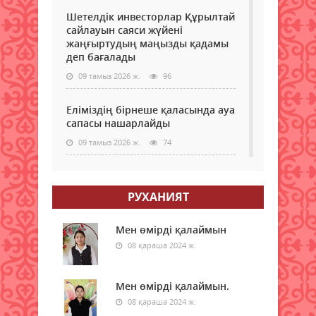
Шетелдік инвесторлар Құрылтай
сайлауын саяси жүйені
жаңғыртудың маңызды қадамы
деп бағалады
09 тамыз 2026 ж.
96
Еліміздің бірнеше қаласында ауа
сапасы нашарлайды
09 тамыз 2026 ж.
74
Тағы бір ел туристер үшін
электронды визаны іске қосады
РУХАНИЯТ
09 тамыз 2026 ж.
82
Мен өмірді қалаймын
Қазақстандықтар өкпе обырына
08 қараша 2024 ж.
тегін тексеріле алады: кімдер
және қайда өтуге болады?
Мен өмірді қалаймын.
09 тамыз 2026 ж.
88
08 қараша 2024 ж.