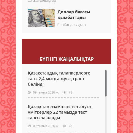
Жаңалықтар
Доллар бағасы
қымбаттады
Жаңалықтар
Пікір қалдыру
БҮГІНГI ЖАҢАЛЫҚТАР
Қазақстандық талапкерлерге
тағы 2,4 мыңға жуық грант
бөлінді
09 тамыз 2026 ж.
78
Қазақстан азаматтығын алуға
үміткерлер 22 тамызда тест
тапсыра алады
09 тамыз 2026 ж.
78