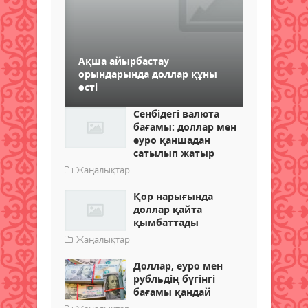
Ақша айырбастау
орындарында доллар құны
өсті
Сенбідегі валюта
бағамы: доллар мен
еуро қаншадан
сатылып жатыр
Жаңалықтар
Қор нарығында
доллар қайта
қымбаттады
Жаңалықтар
Доллар, еуро мен
рубльдің бүгінгі
бағамы қандай