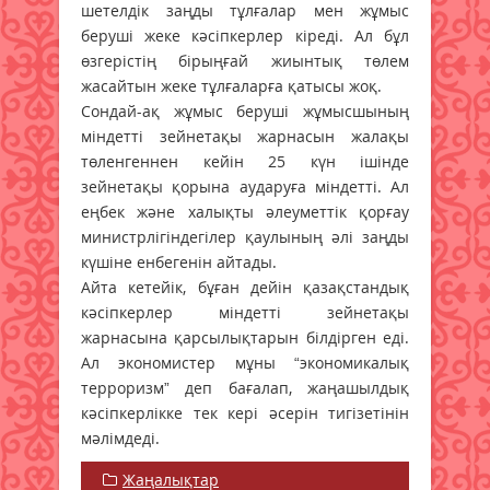
шетелдік заңды тұлғалар мен жұмыс
беруші жеке кәсіпкерлер кіреді. Ал бұл
өзгерістің бірыңғай жиынтық төлем
жасайтын жеке тұлғаларға қатысы жоқ.
Сондай-ақ жұмыс беруші жұмысшының
міндетті зейнетақы жарнасын жалақы
төленгеннен кейін 25 күн ішінде
зейнетақы қорына аударуға міндетті. Ал
еңбек және халықты әлеуметтік қорғау
министрлігіндегілер қаулының әлі заңды
күшіне енбегенін айтады.
Айта кетейік, бұған дейін қазақстандық
кәсіпкерлер міндетті зейнетақы
жарнасына қарсылықтарын білдірген еді.
Ал экономистер мұны “экономикалық
терроризм” деп бағалап, жаңашылдық
кәсіпкерлікке тек кері әсерін тигізетінін
мәлімдеді.
Жаңалықтар