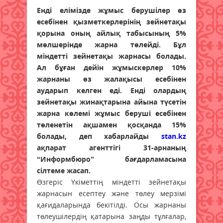
Енді елімізде жұмыс берушілер өз
есебінен қызметкерлерінің зейнетақы
қорына оның айлық табысының 5%
мөлшерінде жарна төлейді. Бұл
міндетті зейнетақы жарнасы болады.
Ал бұған дейін жұмыскерлер 10%
жарнаны өз жалақысы есебінен
аударып келген еді. Енді олардың
зейнетақы жинақтарына айына түсетін
жарна көлемі жұмыс беруші есебінен
төленетін ақшамен қосқанда 15%
болады, деп хабарлайды
stan.kz
ақпарат агенттігі 31-арнаның
“Информбюро” бағдарламасына
сілтеме жасап.
Өзгеріс Үкіметтің міндетті зейнетақы
жарнасын есептеу және төлеу мерзімі
қағидаларында бекітілді. Осы жарнаны
төлеушілердің қатарына заңды тұлғалар,