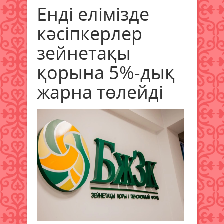
Енді елімізде
кәсіпкерлер
зейнетақы
қорына 5%-дық
жарна төлейді