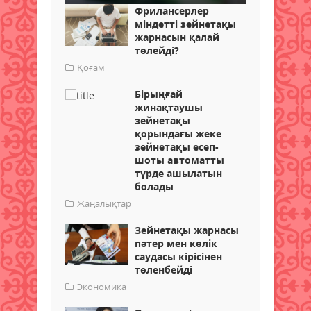
Фрилансерлер
міндетті зейнетақы
жарнасын қалай
төлейді?
Қоғам
Бірыңғай
жинақтаушы
зейнетақы
қорындағы жеке
зейнетақы есеп-
шоты автоматты
түрде ашылатын
болады
Жаңалықтар
Зейнетақы жарнасы
пәтер мен көлік
саудасы кірісінен
төленбейді
Экономика