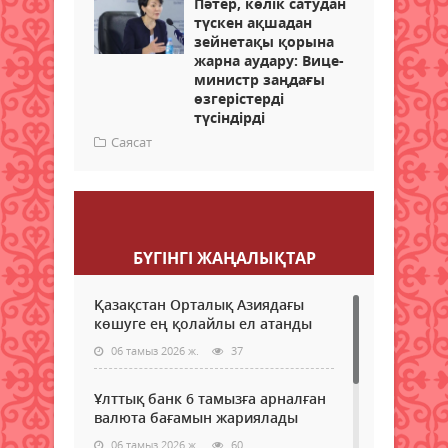
Пәтер, көлік сатудан
түскен ақшадан
зейнетақы қорына
жарна аудару: Вице-
министр заңдағы
өзгерістерді
түсіндірді
Саясат
Пікір қалдыру
БҮГІНГI ЖАҢАЛЫҚТАР
Қазақстан Орталық Азиядағы
көшуге ең қолайлы ел атанды
06 тамыз 2026 ж.
37
Ұлттық банк 6 тамызға арналған
валюта бағамын жариялады
06 тамыз 2026 ж.
60