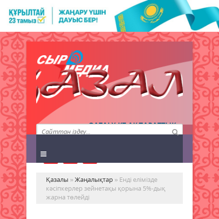
QAZALY.KZ АҚПАРАТТЫҚ
АГЕНТТІГІ
Қазалы
»
Жаңалықтар
» Енді елімізде
кәсіпкерлер зейнетақы қорына 5%-дық
жарна төлейді