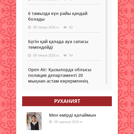
6 тамызда күн райы қандай
болады
06 тамыз 2026 ж.
62
Бүгін қай қалада ауа сапасы
төмендейді
06 тамыз 2026 ж.
54
Open Air: Қызылорда облысы
полиция департаменті 20
мыңнан астам көрерменнің
қауіпсіздігін қамтамасыз етті
06 тамыз 2026 ж.
67
РУХАНИЯТ
Ұлттық банк 6 тамызға арналған
валюта бағамын жариялады
Мен өмірді қалаймын
08 қараша 2024 ж.
06 тамыз 2026 ж.
65