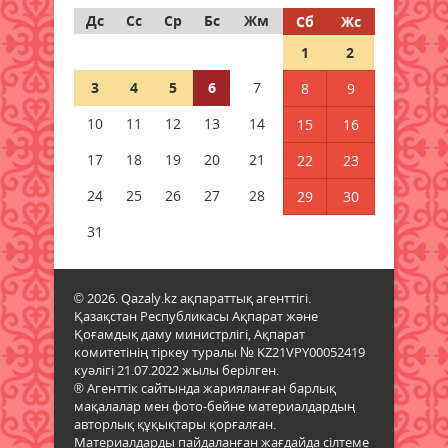
кеңейтілген мәжіліс өтті
Дс
Сс
Ср
Бс
Жм
Сб
Жс
06 тамыз 2026 ж.
67
1
2
3
4
5
6
7
8
9
Қазақстан Орталық Азиядағы
көшуге ең қолайлы ел атанды
10
11
12
13
14
15
16
06 тамыз 2026 ж.
60
17
18
19
20
21
22
23
Алтынның құны қайта өсті:
24
25
26
27
28
29
30
бағалы металл бағасының
шарықтауына не әсер етуде
31
05 тамыз 2026 ж.
110
© 2026. Qazaly.kz ақпараттық агенттігі.
Тапшы өңірлерге үздік
Қазақстан Республикасы Ақпарат және
педагогтарды тарту ережелері
Қоғамдық даму министрлігі, Ақпарат
өзгерді
комитетінің тіркеу туралы № KZ21VPY00052419
05 тамыз 2026 ж.
109
куәлігі 21.07.2022 жылы берілген.
® Агенттік сайтында жарияланған барлық
мақалалар мен фото-бейне материалдардың
Мемлекеттік қызметтер үшін
авторлық құқықтары қорғалған.
ұялы телефонды цифрлық
Материалдарды пайдаланған жағдайда сілтеме