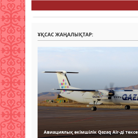
ҰҚСАС ЖАҢАЛЫҚТАР:
Авиациялық әкімшілік Qazaq Air-ді тексе