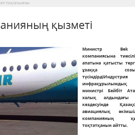
еті тоқтатылған
панияның қызметі
Министр Bek
компаниясына тиесі
апатына қатысты терг
ұзаққа созыл
түсіндірдіИндустри
инфрақұрылымдық
министрі Бейбіт Ат
халық алдындағы е
кездесуінде Қазақс
авиациялық әкімші
компанияның қыз
тоқтатқанын айтты.