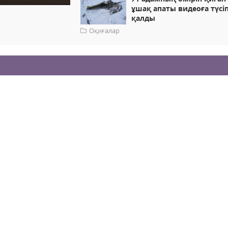
ұшақ апаты видеоға түсі
қалды
Оқиғалар