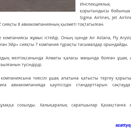
Инспекциялық те
қорытындысы бойынша B
Sigma Airlines, Jet Airlin
r KZ сияқты 8 авиакомпанияның қызметі тоқтатылған.
компаниясы жұмыс істейді. Оның ішінде Air Astana, Fly Arysta
азған Эйр» сияқты 7 компания тұрақты тасымалдар орындайды.
жылдың желтоқсанында Алматы қаласы маңында болған ұшақ 
зылғанын түсіндірді.
r компаниясына тиесілі ұшақ апатына қатысты тергеу қорыт
ға авиакомпанияда қауіпсіздік стандарттарын сақтауда
 ұзаққа созылды. Халықаралық сарапшылар Қазақстанға 
azattyq