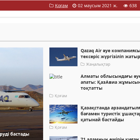
Қоғам
02 маусым 2021 ж.
638
Qazaq Air әуе компанияс
тексеріс жүргізіліп жаты
Жаңалықтар
Алматы облысындағы әу
апаты: ҚазАвиа жұмысы
тоқтатты
Қоғам
Қазақстанда арзандатыл
бағамен туристік ұшақта
қатынай бастайды
Қоғам
руді бастады
71 адамның өмірін қиған