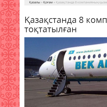
Қазалы
»
Қоғам
» Қазақстанда 8 компанияның қызм
Қазақстанда 8 ком
тоқтатылған