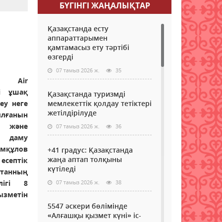
БҮГІНГI ЖАҢАЛЫҚТАР
Қазақстанда есту
аппараттарымен
қамтамасыз ету тәртібі
өзгерді
07 тамыз 2026 ж.
35
 Air
лі ұшақ
Қазақстанда туризмді
еу неге
мемлекеттік қолдау тетіктері
жетілдірілуде
ғанын
я және
07 тамыз 2026 ж.
36
 даму
амқұлов
+41 градус: Қазақстанда
жаңа аптап толқыны
септік
күтіледі
танның
лігі 8
07 тамыз 2026 ж.
38
метін
5547 әскери бөлімінде
«Алғашқы қызмет күні» іс-