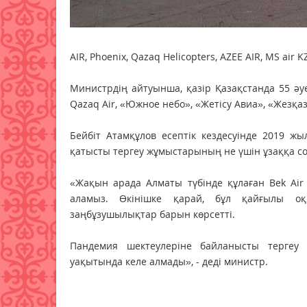
AIR, Phoenix, Qazaq Helicopters, AZEE AIR, MS ai
Министрдің айтуынша, қазір Қазақстанда 55 әуе 
Qazaq Air, «Южное небо», «Жетісу Авиа», «Жезқ
Бейбіт Атамқұлов есептік кездесуінде 2019 
қатысты тергеу жұмыстарының не үшін ұзаққа со
«Жақын арада Алматы түбінде құлаған Bek Ai
аламыз. Өкінішке қарай, бұл қайғылы оқи
заңбұзушылықтар барын көрсетті.
Пандемия шектеулеріне байланысты тергеу
уақытында келе алмады», - деді министр.